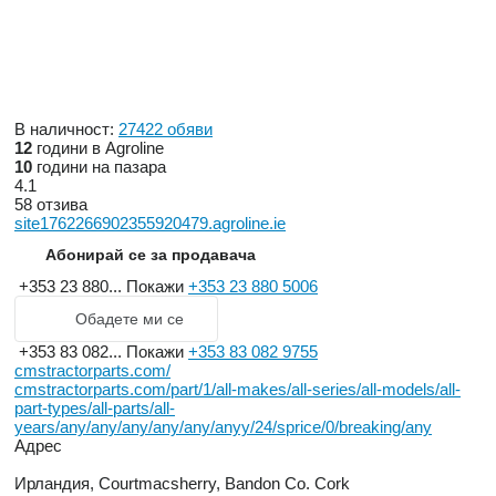
В наличност:
27422 обяви
12
години в Agroline
10
години на пазара
4.1
58 отзива
site1762266902355920479.agroline.ie
Абонирай се за продавача
+353 23 880...
Покажи
+353 23 880 5006
Обадете ми се
+353 83 082...
Покажи
+353 83 082 9755
cmstractorparts.com/
cmstractorparts.com/part/1/all-makes/all-series/all-models/all-
part-types/all-parts/all-
years/any/any/any/any/any/anyy/24/sprice/0/breaking/any
Адрес
Ирландия, Courtmacsherry, Bandon Co. Cork