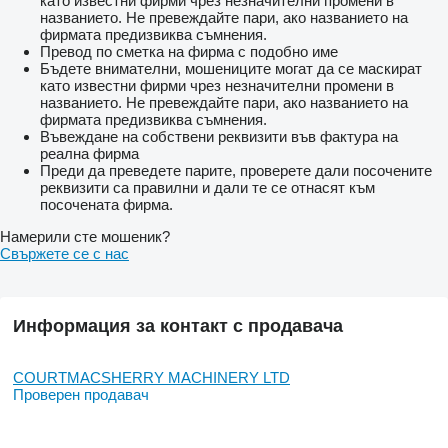
като известни фирми чрез незначителни промени в
названието. Не превеждайте пари, ако названието на
фирмата предизвиква съмнения.
Превод по сметка на фирма с подобно име
Бъдете внимателни, мошениците могат да се маскират
като известни фирми чрез незначителни промени в
названието. Не превеждайте пари, ако названието на
фирмата предизвиква съмнения.
Въвеждане на собствени реквизити във фактура на
реална фирма
Преди да преведете парите, проверете дали посочените
реквизити са правилни и дали те се отнасят към
посочената фирма.
Намерили сте мошеник?
Свържете се с нас
Информация за контакт с продавача
COURTMACSHERRY MACHINERY LTD
Проверен продавач