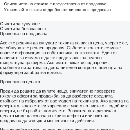
Описанието на стоката е предоставено от продавача.
Уточнявайте всички подробности директно с продавача.
Съвети за купуване
Съвети за безопасност
Проверка на продавача
Ако сте решили да купувате техника на ниска цена, уверете се,
че общувате с реален продавач. Съберете колкото се може
повече информация за собственика на техниката. Един от
начините за измама е да се представяш за реално
съществуваща фирма. Ако имате някакви подозрения,
съобщете ни за това за допълнителен контрол с помощта на
формуляра за обратна връзка.
Проверка на цената
Преди да решите да купите нещо, внимателно проверете
няколко оферти за продажба, за да разберете средната
стойност на избрания от вас модел на техниката. Ако цената на
офертата, която сте си харесали е много по-ниска от подобните
оферти, не бързайте, помислете. Значителната разлика в
цената може да означава скрити дефекти или опит на
продавача да извърши мошенически действия.
Не купувайте стоки, цената на които прекалено много се