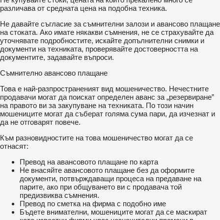
различава от средната цена на подобна техника.
Не давайте съгласие за съмнителни залози и авансово плащане
на стоката. Ако имате някакви съмнения, не се страхувайте да
уточнявате подробностите, искайте допълнителни снимки и
документи на техниката, проверявайте достоверността на
документите, задавайте въпроси.
Съмнително авансово плащане
Това е най-разпространеният вид мошеничество. Нечестните
продавачи могат да поискат определен аванс за „резервиране”
на правото ви за закупуване на техниката. По този начин
мошениците могат да съберат голяма сума пари, да изчезнат и
да не отговарят повече.
Към разновидностите на това мошеничество могат да се
отнасят:
Превод на авансовото плащане по карта
Не внасяйте авансовото плащане без да оформите
документи, потвърждаващи процеса на предаване на
парите, ако при общуването ви с продавача той
предизвиква съмнения.
Превод по сметка на фирма с подобно име
Бъдете внимателни, мошениците могат да се маскират