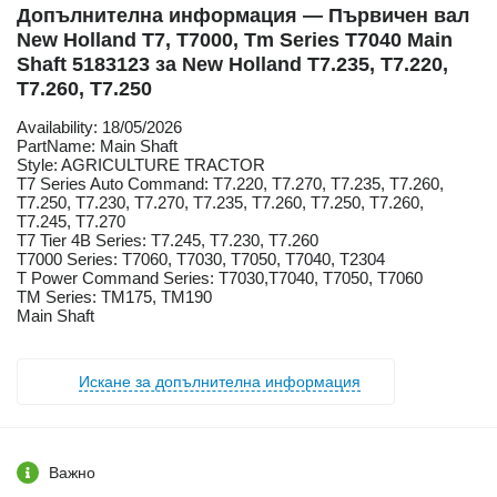
Допълнителна информация — Първичен вал
New Holland T7, T7000, Tm Series T7040 Main
Shaft 5183123 за New Holland T7.235, T7.220,
T7.260, T7.250
Availability: 18/05/2026
PartName: Main Shaft
Style: AGRICULTURE TRACTOR
T7 Series Auto Command: T7.220, T7.270, T7.235, T7.260,
T7.250, T7.230, T7.270, T7.235, T7.260, T7.250, T7.260,
T7.245, T7.270
T7 Tier 4B Series: T7.245, T7.230, T7.260
T7000 Series: T7060, T7030, T7050, T7040, T2304
T Power Command Series: T7030,T7040, T7050, T7060
TM Series: TM175, TM190
Main Shaft
Искане за допълнителна информация
Важно