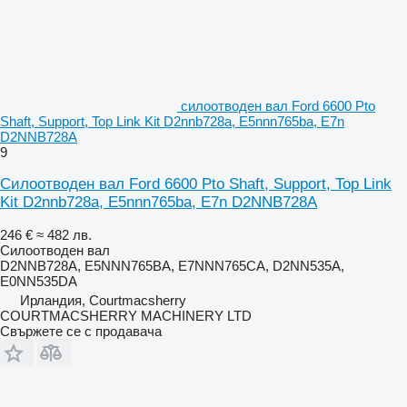
силоотводен вал Ford 6600 Pto
Shaft, Support, Top Link Kit D2nnb728a, E5nnn765ba, E7n
D2NNB728A
9
Силоотводен вал Ford 6600 Pto Shaft, Support, Top Link
Kit D2nnb728a, E5nnn765ba, E7n D2NNB728A
246 €
≈ 482 лв.
Силоотводен вал
D2NNB728A, E5NNN765BA, E7NNN765CA, D2NN535A,
E0NN535DA
Ирландия, Courtmacsherry
COURTMACSHERRY MACHINERY LTD
Свържете се с продавача