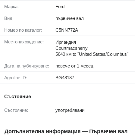
Марка:
Ford
Вид:
първичен вал
Номер по каталог:
C5NN772A
Местонахождение:
Ирландия
Courtmacsherry
5640 км to "United States/Columbus"
Дата на публикуване:
повече от 1 месец
Agroline ID:
BG48187
Състояние
Състояние:
употребявани
Допълнителна информация — Първичен вал