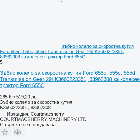
зъбно колело за скоростна кутия
Ford 655c, 555c, 555d Transmission Gear 29t K3660223351,
83962308 за колесен трактор Ford 655C
5
Зъбно колело за скоростна кутия Ford 655c, 555c, 555d
Transmission Gear 29t K3660223351, 83962308 за колесен
трактор Ford 655C
265 €
≈ 519,20 лв.
Зъбно колело за скоростна кутия
K3660223351, 83962308
Ирландия, Courtmacsherry
COURTMACSHERRY MACHINERY LTD
Свържете се с продавача