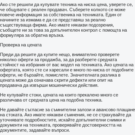
Ако сте решили да купувате техника на ниска цена, уверете се,
че общувате с реален продавач. Съберете колкото се може
повече информация за собственика на техниката. Един от
начините за измама е да се представяш за реално
съществуваща фирма. Ако имате някакви подозрения,
съобщете ни за това за допълнителен контрол с помощта на
формуляра за обратна връзка.
Проверка на цената
Преди да решите да купите нещо, внимателно проверете
няколко оферти за продажба, за да разберете средната
стойност на избрания от вас модел на техниката. Ако цената на
офертата, която сте си харесали е много по-ниска от подобните
оферти, не бързайте, помислете. Значителната разлика в
цената може да означава скрити дефекти или опит на
продавача да извърши мошенически действия.
Не купувайте стоки, цената на които прекалено много се
различава от средната цена на подобна техника.
Не давайте съгласие за съмнителни залози и авансово плащане
на стоката. Ако имате някакви съмнения, не се страхувайте да
уточнявате подробностите, искайте допълнителни снимки и
документи на техниката, проверявайте достоверността на
документите, задавайте въпроси.