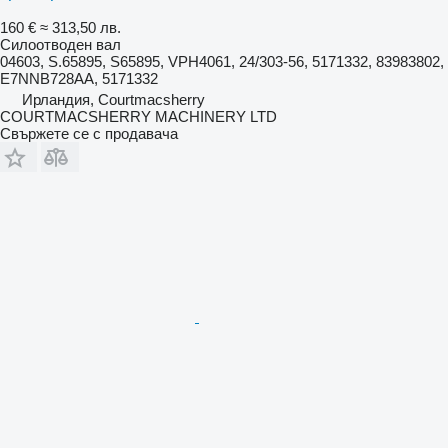
160 €
≈ 313,50 лв.
Силоотводен вал
04603, S.65895, S65895, VPH4061, 24/303-56, 5171332, 83983802,
E7NNB728AA, 5171332
Ирландия, Courtmacsherry
COURTMACSHERRY MACHINERY LTD
Свържете се с продавача