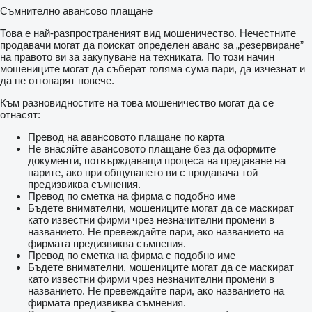
Съмнително авансово плащане
Това е най-разпространеният вид мошеничество. Нечестните
продавачи могат да поискат определен аванс за „резервиране”
на правото ви за закупуване на техниката. По този начин
мошениците могат да съберат голяма сума пари, да изчезнат и
да не отговарят повече.
Към разновидностите на това мошеничество могат да се
отнасят:
Превод на авансовото плащане по карта
Не внасяйте авансовото плащане без да оформите
документи, потвърждаващи процеса на предаване на
парите, ако при общуването ви с продавача той
предизвиква съмнения.
Превод по сметка на фирма с подобно име
Бъдете внимателни, мошениците могат да се маскират
като известни фирми чрез незначителни промени в
названието. Не превеждайте пари, ако названието на
фирмата предизвиква съмнения.
Превод по сметка на фирма с подобно име
Бъдете внимателни, мошениците могат да се маскират
като известни фирми чрез незначителни промени в
названието. Не превеждайте пари, ако названието на
фирмата предизвиква съмнения.