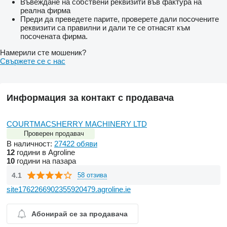
Въвеждане на собствени реквизити във фактура на
реална фирма
Преди да преведете парите, проверете дали посочените
реквизити са правилни и дали те се отнасят към
посочената фирма.
Намерили сте мошеник?
Свържете се с нас
Информация за контакт с продавача
COURTMACSHERRY MACHINERY LTD
Проверен продавач
В наличност:
27422 обяви
12
години в Agroline
10
години на пазара
4.1
58 отзива
site1762266902355920479.agroline.ie
Абонирай се за продавача