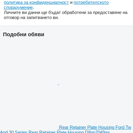
политика за конфиденциалност
и
потребителското
споразумение
.
Личните ви данни ще бъдат обработени за предоставяне на
отговор на запитването ви.
Подобни обяви
Rear Retainer Plate Housing Ford Tw
And 30 Series Rear Retainer Plate Housing D8nn7049aa