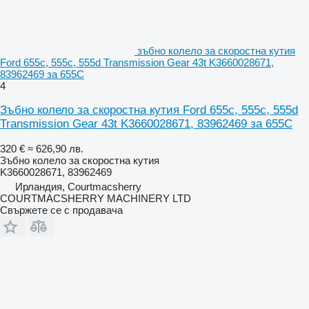
зъбно колело за скоростна кутия
Ford 655c, 555c, 555d Transmission Gear 43t K3660028671,
83962469 за 655C
4
Зъбно колело за скоростна кутия Ford 655c, 555c, 555d
Transmission Gear 43t K3660028671, 83962469 за 655C
320 €
≈ 626,90 лв.
Зъбно колело за скоростна кутия
K3660028671, 83962469
Ирландия, Courtmacsherry
COURTMACSHERRY MACHINERY LTD
Свържете се с продавача