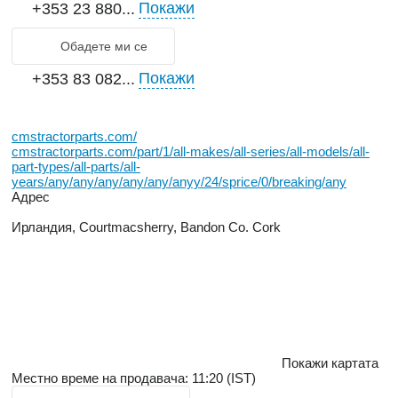
Покажи
+353 23 880...
Обадете ми се
Покажи
+353 83 082...
cmstractorparts.com/
cmstractorparts.com/part/1/all-makes/all-series/all-models/all-
part-types/all-parts/all-
years/any/any/any/any/any/anyy/24/sprice/0/breaking/any
Адрес
Ирландия, Courtmacsherry, Bandon Co. Cork
Покажи картата
Местно време на продавача: 11:20 (IST)