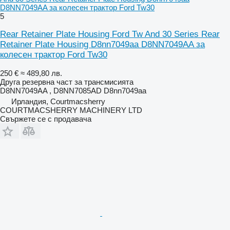
D8NN7049AA за колесен трактор Ford Tw30
5
Rear Retainer Plate Housing Ford Tw And 30 Series Rear
Retainer Plate Housing D8nn7049aa D8NN7049AA за
колесен трактор Ford Tw30
250 €
≈ 489,80 лв.
Друга резервна част за трансмисията
D8NN7049AA , D8NN7085AD D8nn7049aa
Ирландия, Courtmacsherry
COURTMACSHERRY MACHINERY LTD
Свържете се с продавача