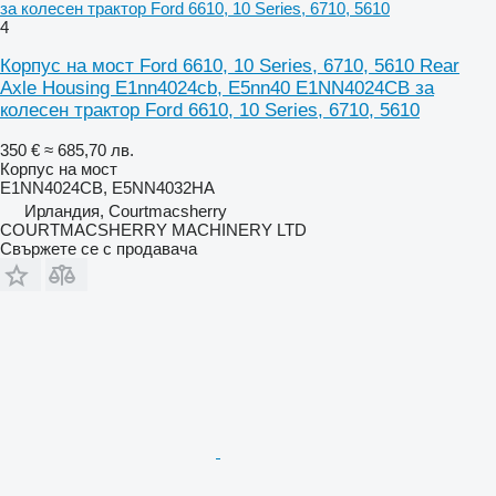
за колесен трактор Ford 6610, 10 Series, 6710, 5610
4
Корпус на мост Ford 6610, 10 Series, 6710, 5610 Rear
Axle Housing E1nn4024cb, E5nn40 E1NN4024CB за
колесен трактор Ford 6610, 10 Series, 6710, 5610
350 €
≈ 685,70 лв.
Корпус на мост
E1NN4024CB, E5NN4032HA
Ирландия, Courtmacsherry
COURTMACSHERRY MACHINERY LTD
Свържете се с продавача