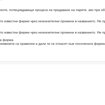
енти, потвърждаващи процеса на предаване на парите, ако при об
то известни фирми чрез незначителни промени в названието. Не 
то известни фирми чрез незначителни промени в названието. Не 
на фирма
реквизити са правилни и дали те се отнасят към посочената фирма