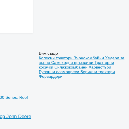
Виж също
Колесни трактори
Зърнокомбайни
Хедери за
зърно
Самоходни пръскачки
Тракторни
косачки
Силажокомбайни
Харвестъри
Рулонни сламопреси
Верижни трактори
Форвардери
0 Series, Roof
тор John Deere