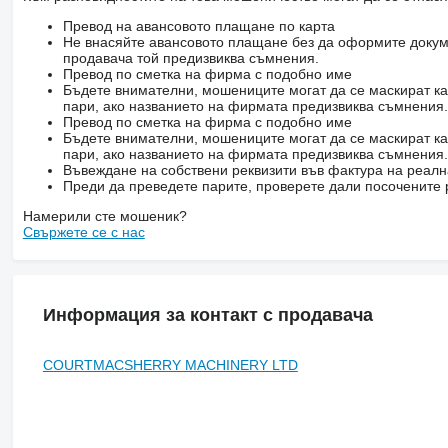
Превод на авансовото плащане по карта
Не внасяйте авансовото плащане без да оформите докум
продавача той предизвиква съмнения.
Превод по сметка на фирма с подобно име
Бъдете внимателни, мошениците могат да се маскират ка
пари, ако названието на фирмата предизвиква съмнения.
Превод по сметка на фирма с подобно име
Бъдете внимателни, мошениците могат да се маскират ка
пари, ако названието на фирмата предизвиква съмнения.
Въвеждане на собствени реквизити във фактура на реал
Преди да преведете парите, проверете дали посочените 
Намерили сте мошеник?
Свържете се с нас
Информация за контакт с продавача
COURTMACSHERRY MACHINERY LTD