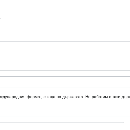
а
еждународния формат, с кода на държавата.
Не работим с тази дър