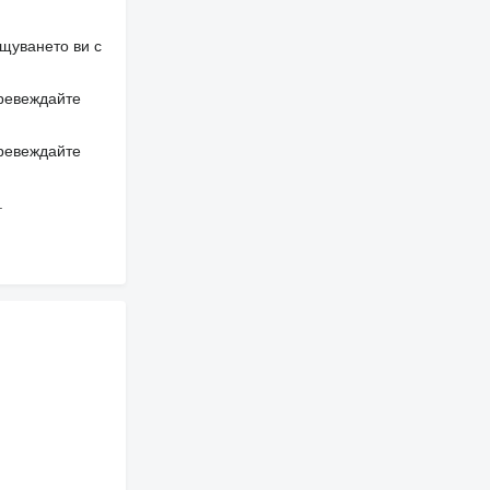
щуването ви с
превеждайте
превеждайте
.