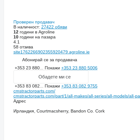
Проверен продавач
В наличност:
27422 обяви
12
години в Agroline
10
години на пазара
4.1
58 отзива
site1762266902355920479.agroline.ie
Абонирай се за продавача
+353 23 880...
Покажи
+353 23 880 5006
Обадете ми се
+353 83 082...
Покажи
+353 83 082 9755
cmstractorparts.com/
cmstractorparts.com/part/1/all-makes/all-series/all-models/all-p
Адрес
Ирландия, Courtmacsherry, Bandon Co. Cork