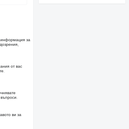
е информация за
одозрения,
ания от вас
те.
очнявате
 въпроси.
авото ви за