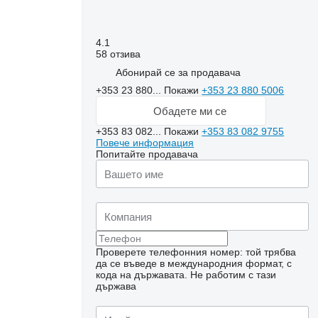
4.1
58 отзива
Абонирай се за продавача
+353 23 880...
Покажи
+353 23 880 5006
Обадете ми се
+353 83 082...
Покажи
+353 83 082 9755
Повече информация
Попитайте продавача
Проверете телефонния номер: той трябва
да се въведе в международния формат, с
Искане за повече
кода на държавата.
Не работим с тази
снимки
държава