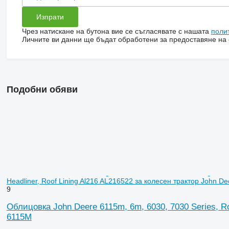
Чрез натискане на бутона вие се съгласявате с нашата
поли
Личните ви данни ще бъдат обработени за предоставяне на о
Подобни обяви
Headliner, Roof Lining Al216 AL216522 за колесен трактор John D
9
Облицовка John Deere 6115m, 6m, 6030, 7030 Series, Roo
6115M