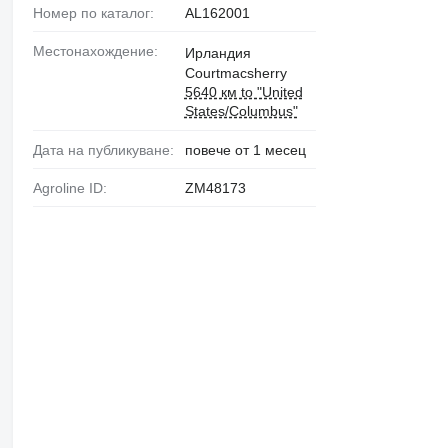
Номер по каталог:
AL162001
Местонахождение:
Ирландия
Courtmacsherry
5640 км to "United
States/Columbus"
Дата на публикуване:
повече от 1 месец
Agroline ID:
ZM48173