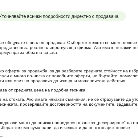
 Уточнявайте всички подробности директно с продавача.
е, че общувате с реален продавач. Съберете колкото се може повеч
е представяш за реално съществуваща фирма. Ако имате някакви п
ормуляра за обратна връзка.
о оферти за продажба, за да разберете средната стойност на избр
есали е много по-ниска от подобните оферти, не бързайте, помисле
кти или опит на продавача да извърши мошенически действия.
чава от средната цена на подобна техника.
на стоката. Ако имате някакви съмнения, не се страхувайте да ут
ехниката, проверявайте достоверността на документите, задавайте
одавачи могат да поискат определен аванс за „резервиране” на пр
ъберат голяма сума пари, да изчезнат и да не отговарят повече.
т: