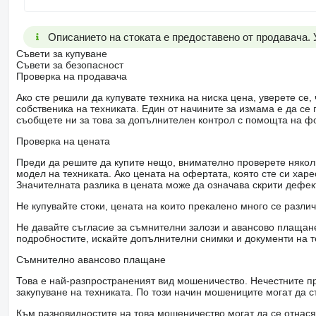
Описанието на стоката е предоставено от продавача.
Съвети за купуване
Съвети за безопасност
Проверка на продавача
Ако сте решили да купувате техника на ниска цена, уверете с
собственика на техниката. Един от начините за измама е да с
съобщете ни за това за допълнителен контрол с помощта на ф
Проверка на цената
Преди да решите да купите нещо, внимателно проверете няколк
модел на техниката. Ако цената на офертата, която сте си хар
Значителната разлика в цената може да означава скрити дефе
Не купувайте стоки, цената на които прекалено много се разли
Не давайте съгласие за съмнителни залози и авансово плащане 
подробностите, искайте допълнителни снимки и документи на т
Съмнително авансово плащане
Това е най-разпространеният вид мошеничество. Нечестните пр
закупуване на техниката. По този начин мошениците могат да с
Към разновидностите на това мошеничество могат да се отнася