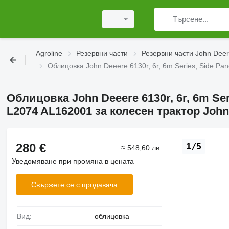
Agroline
Резервни части
Резервни части John Dee
Облицовка John Deeere 6130r, 6r, 6m Series, Side Pa
Облицовка John Deeere 6130r, 6r, 6m Ser
L2074 AL162001 за колесен трактор John
280 €
1/5
≈ 548,60 лв.
Уведомяване при промяна в цената
Свържете се с продавача
Вид:
облицовка