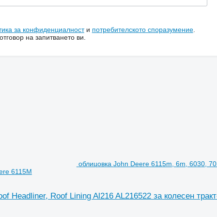
тика за конфиденциалност
и
потребителското споразумение
.
тговор на запитването ви.
облицовка John Deere 6115m, 6m, 6030, 703
eere 6115M
f Headliner, Roof Lining Al216 AL216522 за колесен трак