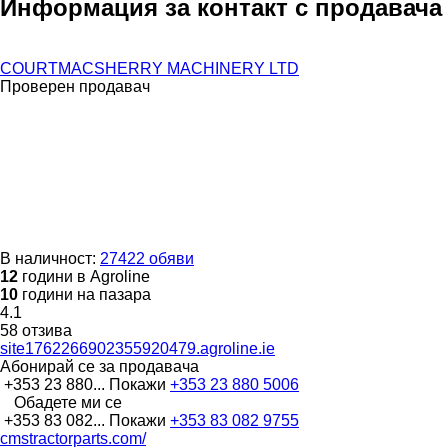
Информация за контакт с продавача
COURTMACSHERRY MACHINERY LTD
Проверен продавач
В наличност:
27422 обяви
12
години в Agroline
10
години на пазара
4.1
58 отзива
site1762266902355920479.agroline.ie
Абонирай се за продавача
+353 23 880...
Покажи
+353 23 880 5006
Обадете ми се
+353 83 082...
Покажи
+353 83 082 9755
cmstractorparts.com/