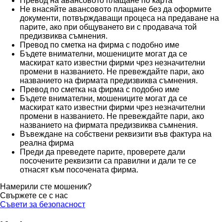
Превод на авансовото плащане по карта
Не внасяйте авансовото плащане без да оформите
документи, потвърждаващи процеса на предаване на
парите, ако при общуването ви с продавача той
предизвиква съмнения.
Превод по сметка на фирма с подобно име
Бъдете внимателни, мошениците могат да се
маскират като известни фирми чрез незначителни
промени в названието. Не превеждайте пари, ако
названието на фирмата предизвиква съмнения.
Превод по сметка на фирма с подобно име
Бъдете внимателни, мошениците могат да се
маскират като известни фирми чрез незначителни
промени в названието. Не превеждайте пари, ако
названието на фирмата предизвиква съмнения.
Въвеждане на собствени реквизити във фактура на
реална фирма
Преди да преведете парите, проверете дали
посочените реквизити са правилни и дали те се
отнасят към посочената фирма.
Намерили сте мошеник?
Свържете се с нас
Съвети за безопасност