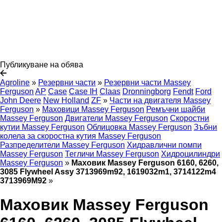
Публикуване на обява
Agroline
»
Резервни части
»
Резервни части Massey
Ferguson
AP
Case
Case IH
Claas
Dronningborg
Fendt
Ford
John Deere
New Holland
ZF
»
Части на двигателя Massey
Ferguson
»
Маховици Massey Ferguson
Ремъчни шайби
Massey Ferguson
Двигатели Massey Ferguson
Скоростни
кутии Massey Ferguson
Облицовка Massey Ferguson
Зъбни
колела за скоростна кутия Massey Ferguson
Разпределители Massey Ferguson
Хидравлични помпи
Massey Ferguson
Тегличи Massey Ferguson
Хидроцилиндри
Massey Ferguson
»
Маховик Massey Ferguson 6160, 6260,
3085 Flywheel Assy 3713969m92, 1619032m1, 3714122m4
3713969M92
»
Маховик Massey Ferguson