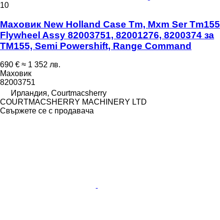
10
Маховик New Holland Case Tm, Mxm Ser Tm155
Flywheel Assy 82003751, 82001276, 8200374 за
TM155, Semi Powershift, Range Command
690 €
≈ 1 352 лв.
Маховик
82003751
Ирландия, Courtmacsherry
COURTMACSHERRY MACHINERY LTD
Свържете се с продавача