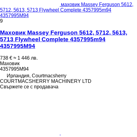
маховик Massey Ferguson 5612,
5712, 5613, 5713 Flywheel Complete 4357995m94
4357995M94
9
Маховик Massey Ferguson 5612, 5712, 5613,
5713 Flywheel Complete 4357995m94
4357995M94
738 €
≈ 1 446 лв.
Маховик
4357995M94
Ирландия, Courtmacsherry
COURTMACSHERRY MACHINERY LTD
Свържете се с продавача