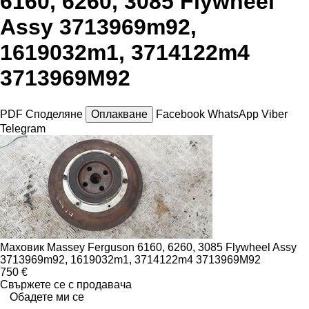
6160, 6260, 3085 Flywheel
Assy 3713969m92,
1619032m1, 3714122m4
3713969M92
PDF
Споделяне
Оплакване
Facebook
WhatsApp
Viber
Telegram
Маховик Massey Ferguson 6160, 6260, 3085 Flywheel Assy
3713969m92, 1619032m1, 3714122m4 3713969M92
750 €
Свържете се с продавача
Обадете ми се