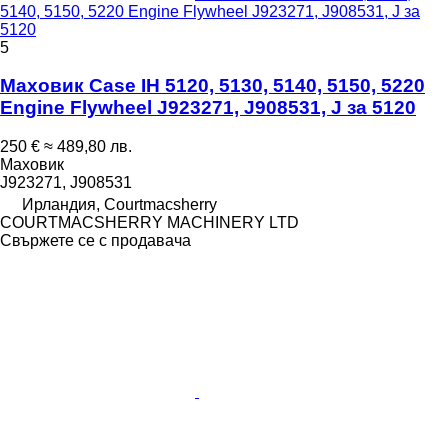
5140, 5150, 5220 Engine Flywheel J923271, J908531, J за
5120
5
Маховик Case IH 5120, 5130, 5140, 5150, 5220
Engine Flywheel J923271, J908531, J за 5120
250 €
≈ 489,80 лв.
Маховик
J923271, J908531
Ирландия, Courtmacsherry
COURTMACSHERRY MACHINERY LTD
Свържете се с продавача