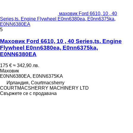
маховик Ford 6610, 10 , 40
Series,ts. Engine Flywheel E0nn6380ea, E0nn6375ka,
E0NN6380EA
5
Маховик Ford 6610, 10 , 40 Series,ts. Engine
Flywheel E0nn6380ea, E0nn6375ka,
E0NN6380EA
175 €
≈ 342,90 лв.
Маховик
E0NN6380EA, E0NN6375KA
Ирландия, Courtmacsherry
COURTMACSHERRY MACHINERY LTD
Свържете се с продавача