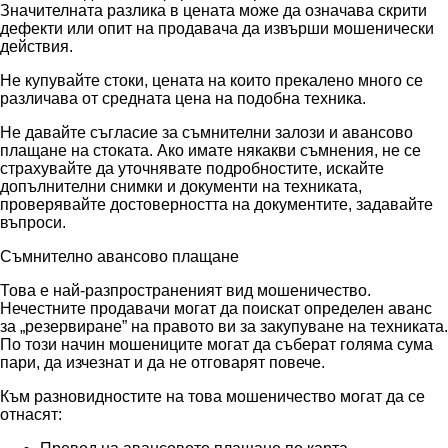
Значителната разлика в цената може да означава скрити
дефекти или опит на продавача да извърши мошенически
действия.
Не купувайте стоки, цената на които прекалено много се
различава от средната цена на подобна техника.
Не давайте съгласие за съмнителни залози и авансово
плащане на стоката. Ако имате някакви съмнения, не се
страхувайте да уточнявате подробностите, искайте
допълнителни снимки и документи на техниката,
проверявайте достоверността на документите, задавайте
въпроси.
Съмнително авансово плащане
Това е най-разпространеният вид мошеничество.
Нечестните продавачи могат да поискат определен аванс
за „резервиране” на правото ви за закупуване на техниката.
По този начин мошениците могат да съберат голяма сума
пари, да изчезнат и да не отговарят повече.
Към разновидностите на това мошеничество могат да се
отнасят: