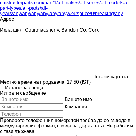
cmstractorparts.com/part/1/all-makes/all-series/all-models/all-
part-types/all-parts/all-
years/any/any/any/any/any/anyy/24/sprice/0/breaking/any
Адрес
Ирландия, Courtmacsherry, Bandon Co. Cork
Покажи картата
Местно време на продавача: 17:50 (IST)
Искане за среща
Изпрати съобщение
Вашето име
Компания
Проверете телефонния номер: той трябва да се въведе в
международния формат, с кода на държавата.
Не работим
с тази държава