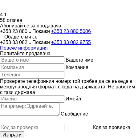
4.1
58 отзива
Абонирай се за продавача
+353 23 880...
Покажи
+353 23 880 5006
Обадете ми се
+353 83 082...
Покажи
+353 83 082 9755
Повече информация
Попитайте продавача
Вашето име
Компания
Проверете телефонния номер: той трябва да се въведе в
международния формат, с кода на държавата.
Не работим
с тази държава
Имейл
Съобщение
Код за проверка