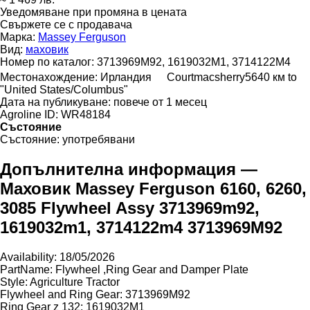
Уведомяване при промяна в цената
Свържете се с продавача
Марка:
Massey Ferguson
Вид:
маховик
Номер по каталог:
3713969M92, 1619032M1, 3714122M4
Местонахождение:
Ирландия
Courtmacsherry
5640 км to
"United States/Columbus"
Дата на публикуване:
повече от 1 месец
Agroline ID:
WR48184
Състояние
Състояние:
употребявани
Допълнителна информация —
Маховик Massey Ferguson 6160, 6260,
3085 Flywheel Assy 3713969m92,
1619032m1, 3714122m4 3713969M92
Availability: 18/05/2026
PartName: Flywheel ,Ring Gear and Damper Plate
Style: Agriculture Tractor
Flywheel and Ring Gear: 3713969M92
Ring Gear z 132: 1619032M1