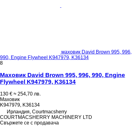
маховик David Brown 995, 996,
990, Engine Flywheel K947979, K36134
8
Маховик David Brown 995, 996, 990, Engine
Flywheel K947979, K36134
130 €
≈ 254,70 лв.
Маховик
K947979, K36134
Ирландия, Courtmacsherry
COURTMACSHERRY MACHINERY LTD
Свържете се с продавача