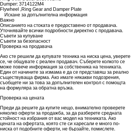
Dumper: 3714122M4
Flywheel ,Ring Gear and Damper Plate
Искане за допълнителна информация
Важно
Описанието на стоката е предоставено от продавача.
Уточнявайте всички подробности директно с продавача.
Съвети за купуване
Съвети за безопасност
Проверка на продавача
Ако сте решили да купувате техника на ниска цена, уверете
се, че общувате с реален продавач. Съберете колкото се
може повече информация за собственика на техниката.
Един от начините за измама е да се представяш за реално
съществуваща фирма. Ако имате някакви подозрения,
съобщете ни за това за допълнителен контрол с помощта
на формуляра за обратна връзка.
Проверка на цената
Преди да решите да купите нещо, внимателно проверете
няколко оферти за продажба, за да разберете средната
стойност на избрания от вас модел на техниката. Ако
цената на офертата, която сте си харесали е много по-
ниска от подобните оферти, не бързайте, помислете.