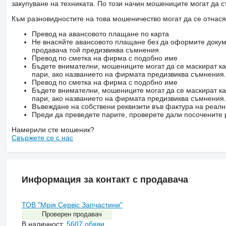
закупуване на техниката. По този начин мошениците могат да с
Към разновидностите на това мошеничество могат да се отнася
Превод на авансовото плащане по карта
Не внасяйте авансовото плащане без да оформите докум
продавача той предизвиква съмнения.
Превод по сметка на фирма с подобно име
Бъдете внимателни, мошениците могат да се маскират ка
пари, ако названието на фирмата предизвиква съмнения.
Превод по сметка на фирма с подобно име
Бъдете внимателни, мошениците могат да се маскират ка
пари, ако названието на фирмата предизвиква съмнения.
Въвеждане на собствени реквизити във фактура на реал
Преди да преведете парите, проверете дали посочените 
Намерили сте мошеник?
Свържете се с нас
Информация за контакт с продавача
ТОВ "Мрія Сервіс Запчастини"
Проверен продавач
В наличност:
5607 обяви