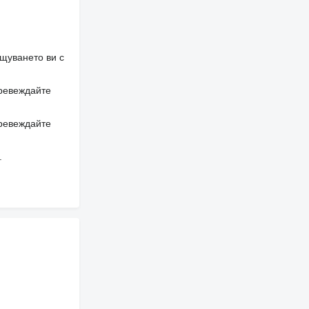
щуването ви с
превеждайте
превеждайте
.