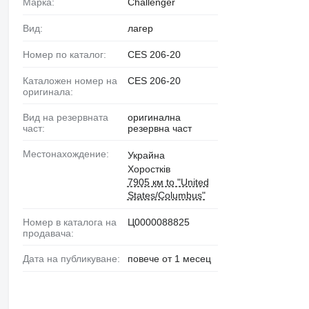
Марка:
Challenger
Вид:
лагер
Номер по каталог:
CES 206-20
Каталожен номер на
CES 206-20
оригинала:
Вид на резервната
оригинална
част:
резервна част
Местонахождение:
Украйна
Хоростків
7905 км to "United
States/Columbus"
Номер в каталога на
Ц0000088825
продавача:
Дата на публикуване:
повече от 1 месец