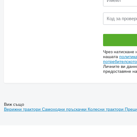
Чрез натискане 
нашата
политик
потребителскот
Личните ви данн
предоставяне на
Виж също
Верижни трактори
Самоходни пръскачки
Колесни трактори
Преци