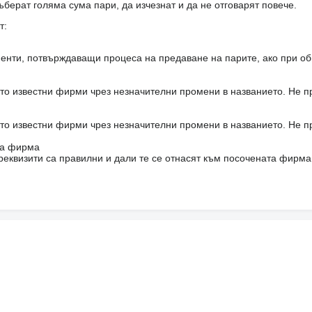
ъберат голяма сума пари, да изчезнат и да не отговарят повече.
т:
енти, потвърждаващи процеса на предаване на парите, ако при об
то известни фирми чрез незначителни промени в названието. Не 
то известни фирми чрез незначителни промени в названието. Не 
на фирма
реквизити са правилни и дали те се отнасят към посочената фирма