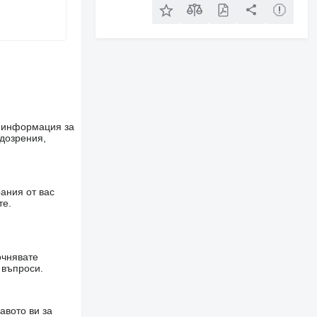
е информация за
одозрения,
ания от вас
те.
очнявате
 въпроси.
авото ви за