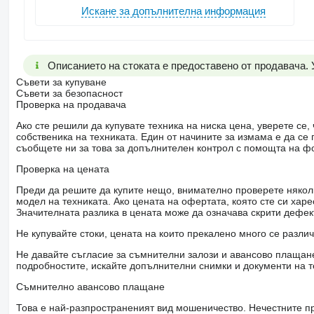
Искане за допълнителна информация
Описанието на стоката е предоставено от продавача.
Съвети за купуване
Съвети за безопасност
Проверка на продавача
Ако сте решили да купувате техника на ниска цена, уверете с
собственика на техниката. Един от начините за измама е да с
съобщете ни за това за допълнителен контрол с помощта на ф
Проверка на цената
Преди да решите да купите нещо, внимателно проверете няколк
модел на техниката. Ако цената на офертата, която сте си хар
Значителната разлика в цената може да означава скрити дефе
Не купувайте стоки, цената на които прекалено много се разли
Не давайте съгласие за съмнителни залози и авансово плащане 
подробностите, искайте допълнителни снимки и документи на т
Съмнително авансово плащане
Това е най-разпространеният вид мошеничество. Нечестните пр