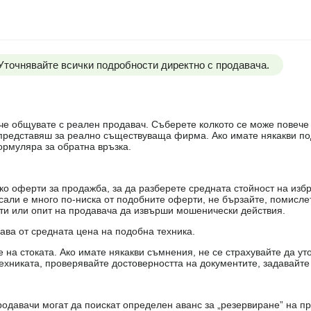
 Уточнявайте всички подробности директно с продавача.
е, че общувате с реален продавач. Съберете колкото се може повеч
е представяш за реално съществуваща фирма. Ако имате някакви п
ормуляра за обратна връзка.
о оферти за продажба, за да разберете средната стойност на избр
есали е много по-ниска от подобните оферти, не бързайте, помисле
кти или опит на продавача да извърши мошенически действия.
чава от средната цена на подобна техника.
на стоката. Ако имате някакви съмнения, не се страхувайте да ут
ехниката, проверявайте достоверността на документите, задавайте
одавачи могат да поискат определен аванс за „резервиране” на пр