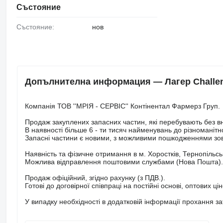
Състояние
Състояние:
нов
Допълнителна информация — Лагер Challeng
Компанія ТОВ ''МРІЯ - СЕРВІС'' Контінентал Фармерз Груп.
Продаж закуплених запасних частин, які перебувають без в
В наявності більше 6 - ти тисяч найменувань до різноманітно
Запасні частини є новими, з можливими пошкодженнями зов
Наявність та фізичне отримання в м. Хоростків, Тернопільськ
Можлива відправлення поштовими службами (Нова Пошта).
Продаж офіційний, згідно рахунку (з ПДВ.).
Готові до договірної співпраці на постійні основі, оптових ці
У випадку необхідності в додатковій інформації прохання з