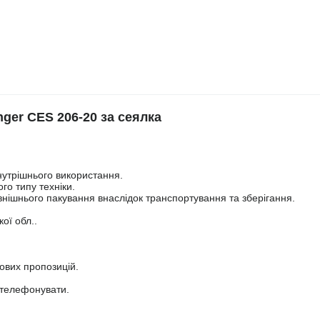
er CES 206-20 за сеялка
нутрішнього використання.
го типу техніки.
нішнього пакування внаслідок транспортування та зберігання.
ої обл..
нових пропозицій.
ателефонувати.