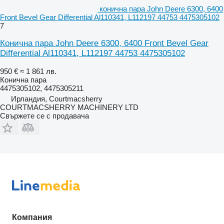
конична пара John Deere 6300, 6400
Front Bevel Gear Differential Al110341, L112197 44753 4475305102
7
Конична пара John Deere 6300, 6400 Front Bevel Gear
Differential Al110341, L112197 44753 4475305102
950 €
≈ 1 861 лв.
Конична пара
4475305102, 4475305211
Ирландия, Courtmacsherry
COURTMACSHERRY MACHINERY LTD
Свържете се с продавача
Компания