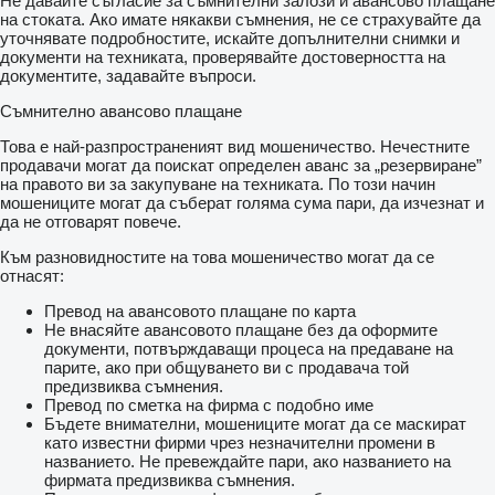
Не давайте съгласие за съмнителни залози и авансово плащане
на стоката. Ако имате някакви съмнения, не се страхувайте да
уточнявате подробностите, искайте допълнителни снимки и
документи на техниката, проверявайте достоверността на
документите, задавайте въпроси.
Съмнително авансово плащане
Това е най-разпространеният вид мошеничество. Нечестните
продавачи могат да поискат определен аванс за „резервиране”
на правото ви за закупуване на техниката. По този начин
мошениците могат да съберат голяма сума пари, да изчезнат и
да не отговарят повече.
Към разновидностите на това мошеничество могат да се
отнасят:
Превод на авансовото плащане по карта
Не внасяйте авансовото плащане без да оформите
документи, потвърждаващи процеса на предаване на
парите, ако при общуването ви с продавача той
предизвиква съмнения.
Превод по сметка на фирма с подобно име
Бъдете внимателни, мошениците могат да се маскират
като известни фирми чрез незначителни промени в
названието. Не превеждайте пари, ако названието на
фирмата предизвиква съмнения.