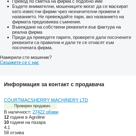
Превод по сметка на фирма с подобно име
Бъдете внимателни, мошениците могат да се маскират
като известни фирми чрез незначителни промени в
названието. Не превеждайте пари, ако названието на
фирмата предизвиква съмнения.
Въвеждане на собствени реквизити във фактура на
реална фирма
Преди да преведете парите, проверете дали посочените
реквизити са правилни и дали те се отнасят към
посочената фирма.
Намерили сте мошеник?
Свържете се с нас
Информация за контакт с продавача
COURTMACSHERRY MACHINERY LTD
Проверен продавач
В наличност:
27422 обяви
12
години в Agroline
10
години на пазара
4.1
58 отзива