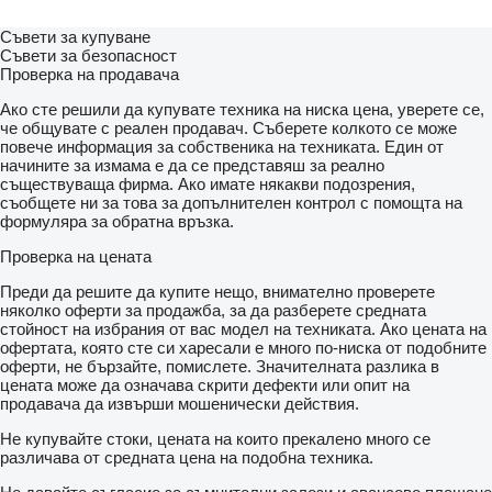
Съвети за купуване
Съвети за безопасност
Проверка на продавача
Ако сте решили да купувате техника на ниска цена, уверете се,
че общувате с реален продавач. Съберете колкото се може
повече информация за собственика на техниката. Един от
начините за измама е да се представяш за реално
съществуваща фирма. Ако имате някакви подозрения,
съобщете ни за това за допълнителен контрол с помощта на
формуляра за обратна връзка.
Проверка на цената
Преди да решите да купите нещо, внимателно проверете
няколко оферти за продажба, за да разберете средната
стойност на избрания от вас модел на техниката. Ако цената на
офертата, която сте си харесали е много по-ниска от подобните
оферти, не бързайте, помислете. Значителната разлика в
цената може да означава скрити дефекти или опит на
продавача да извърши мошенически действия.
Не купувайте стоки, цената на които прекалено много се
различава от средната цена на подобна техника.