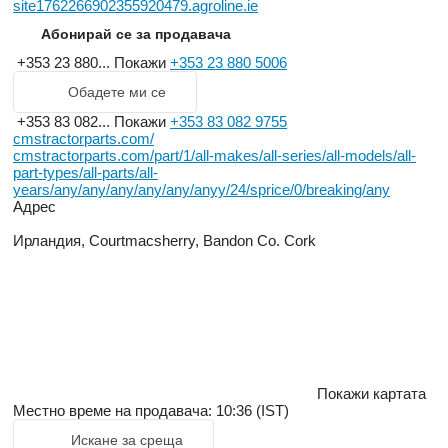
site1762266902355920479.agroline.ie
Абонирай се за продавача
+353 23 880...
Покажи
+353 23 880 5006
Обадете ми се
+353 83 082...
Покажи
+353 83 082 9755
cmstractorparts.com/
cmstractorparts.com/part/1/all-makes/all-series/all-models/all-
part-types/all-parts/all-
years/any/any/any/any/any/anyy/24/sprice/0/breaking/any
Адрес
Ирландия, Courtmacsherry, Bandon Co. Cork
Покажи картата
Местно време на продавача: 10:36 (IST)
Искане за среща