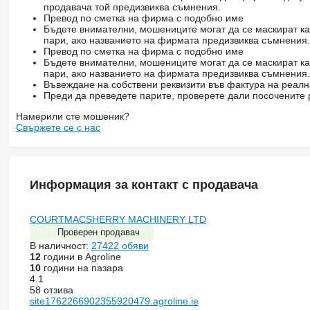
продавача той предизвиква съмнения.
Превод по сметка на фирма с подобно име
Бъдете внимателни, мошениците могат да се маскират ка
пари, ако названието на фирмата предизвиква съмнения.
Превод по сметка на фирма с подобно име
Бъдете внимателни, мошениците могат да се маскират ка
пари, ако названието на фирмата предизвиква съмнения.
Въвеждане на собствени реквизити във фактура на реал
Преди да преведете парите, проверете дали посочените 
Намерили сте мошеник?
Свържете се с нас
Информация за контакт с продавача
COURTMACSHERRY MACHINERY LTD
Проверен продавач
В наличност:
27422 обяви
12
години в Agroline
10
години на пазара
4.1
58 отзива
site1762266902355920479.agroline.ie