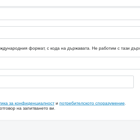
еждународния формат, с кода на държавата.
Не работим с тази дър
тика за конфиденциалност
и
потребителското споразумение
.
тговор на запитването ви.