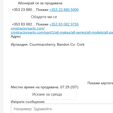
Абонирай се за продавача
+353 23 880...
Покажи
+353 23 880 5006
Обадете ми се
+353 83 082...
Покажи
+353 83 082 9755
cmstractorparts.com/
cmstractorparts.com/part/1/all-makes/all-series/all-models/all-p
Адрес
Ирландия, Courtmacsherry, Bandon Co. Cork
Покажи картат
Местно време на продавача: 07:29 (IST)
Искане за среща
Изпрати съобщение