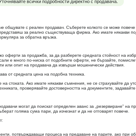
 Уточнявайте всички подробности директно с продавача.
е, че общувате с реален продавач. Съберете колкото се може повеч
е представяш за реално съществуваща фирма. Ако имате някакви п
ормуляра за обратна връзка.
о оферти за продажба, за да разберете средната стойност на избр
есали е много по-ниска от подобните оферти, не бързайте, помисле
кти или опит на продавача да извърши мошенически действия.
чава от средната цена на подобна техника.
на стоката. Ако имате някакви съмнения, не се страхувайте да ут
ехниката, проверявайте достоверността на документите, задавайте
одавачи могат да поискат определен аванс за „резервиране” на пр
ъберат голяма сума пари, да изчезнат и да не отговарят повече.
т:
енти, потвърждаващи процеса на предаване на парите, ако при об