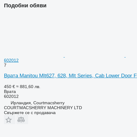
Подобни обяви
602012
7
Врата Manitou Mlt627, 628, Mlt Series, Cab Lower Door 
450 €
≈ 881,60 лв.
Врата
602012
Ирландия, Courtmacsherry
COURTMACSHERRY MACHINERY LTD
Свържете се с продавача