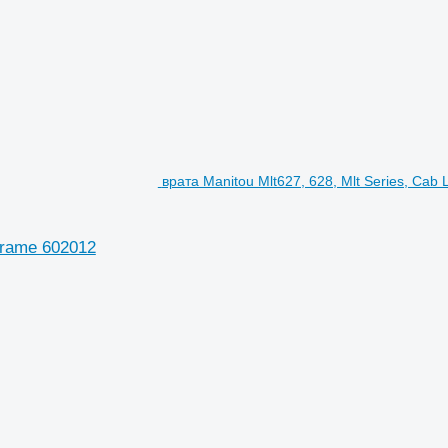
врата Manitou Mlt627, 628, Mlt Series, Cab
Frame 602012