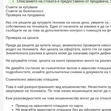
Описанието на стоката е предоставено от продавача.
Съвети за купуване
Съвети за безопасност
Проверка на продавача
Ако сте решили да купувате техника на ниска цена, уверете с
собственика на техниката. Един от начините за измама е да с
съобщете ни за това за допълнителен контрол с помощта на ф
Проверка на цената
Преди да решите да купите нещо, внимателно проверете няколк
модел на техниката. Ако цената на офертата, която сте си хар
Значителната разлика в цената може да означава скрити дефе
Не купувайте стоки, цената на които прекалено много се разли
Не давайте съгласие за съмнителни залози и авансово плащане 
подробностите, искайте допълнителни снимки и документи на т
Съмнително авансово плащане
Това е най-разпространеният вид мошеничество. Нечестните пр
закупуване на техниката. По този начин мошениците могат да с
Към разновидностите на това мошеничество могат да се отнася
Превод на авансовото плащане по карта
Не внасяйте авансовото плащане без да оформите докум