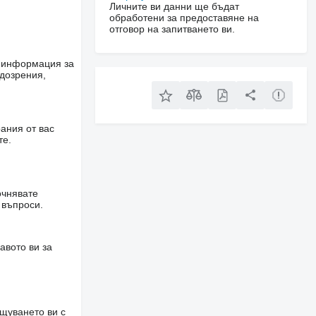
Личните ви данни ще бъдат
обработени за предоставяне на
отговор на запитването ви.
е информация за
одозрения,
ания от вас
те.
очнявате
 въпроси.
авото ви за
щуването ви с