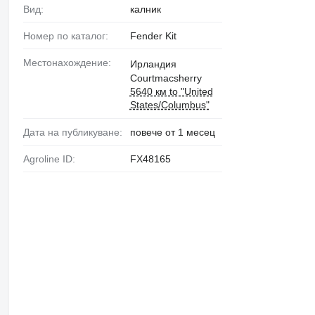
Вид:
калник
Номер по каталог:
Fender Kit
Местонахождение:
Ирландия
Courtmacsherry
5640 км to "United
States/Columbus"
Дата на публикуване:
повече от 1 месец
Agroline ID:
FX48165