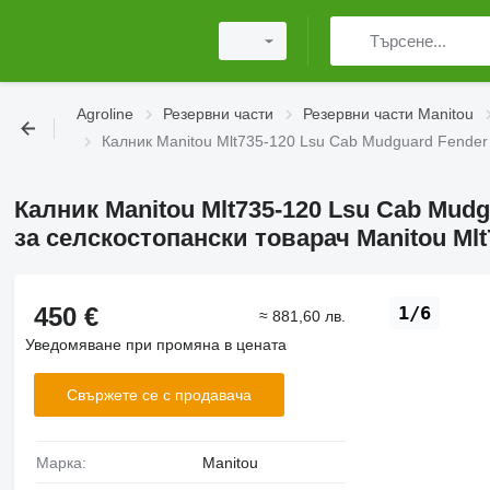
Agroline
Резервни части
Резервни части Manitou
Калник Manitou Mlt735-120 Lsu Cab Mudguard Fender F
Калник Manitou Mlt735-120 Lsu Cab Mudgu
за селскостопански товарач Manitou Mlt
450 €
1/6
≈ 881,60 лв.
Уведомяване при промяна в цената
Свържете се с продавача
Марка:
Manitou