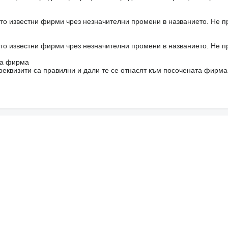
то известни фирми чрез незначителни промени в названието. Не 
то известни фирми чрез незначителни промени в названието. Не 
на фирма
реквизити са правилни и дали те се отнасят към посочената фирма