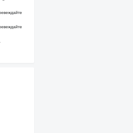
превеждайте
превеждайте
.