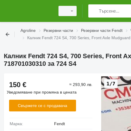
Agroline
Резервни части
Резервни части Fendt
Калник Fendt 724 S4, 700 Series, Front Axle Mudguar
Калник Fendt 724 S4, 700 Series, Front 
718701030310 за 724 S4
150 €
1/7
≈ 293,90 лв.
Уведомяване при промяна в цената
Свържете се с продавача
Марка:
Fendt