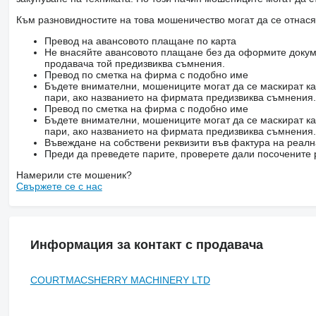
Към разновидностите на това мошеничество могат да се отнася
Превод на авансовото плащане по карта
Не внасяйте авансовото плащане без да оформите докум
продавача той предизвиква съмнения.
Превод по сметка на фирма с подобно име
Бъдете внимателни, мошениците могат да се маскират ка
пари, ако названието на фирмата предизвиква съмнения.
Превод по сметка на фирма с подобно име
Бъдете внимателни, мошениците могат да се маскират ка
пари, ако названието на фирмата предизвиква съмнения.
Въвеждане на собствени реквизити във фактура на реал
Преди да преведете парите, проверете дали посочените 
Намерили сте мошеник?
Свържете се с нас
Информация за контакт с продавача
COURTMACSHERRY MACHINERY LTD