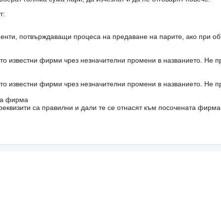
т:
енти, потвърждаващи процеса на предаване на парите, ако при об
то известни фирми чрез незначителни промени в названието. Не 
то известни фирми чрез незначителни промени в названието. Не 
на фирма
реквизити са правилни и дали те се отнасят към посочената фирма