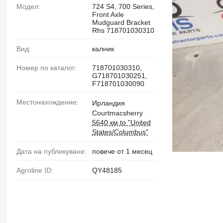
Модел:
724 S4, 700 Series,
Front Axle
Mudguard Bracket
Rhs 718701030310
Вид:
калник
Номер по каталог:
718701030310,
G718701030251,
F718701030090
Местонахождение:
Ирландия
Courtmacsherry
5640 км to "United
States/Columbus"
Дата на публикуване:
повече от 1 месец
Agroline ID:
QY48185