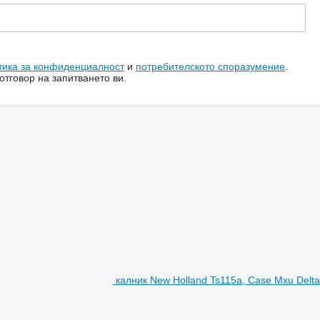
тика за конфиденциалност
и
потребителското споразумение
.
тговор на запитването ви.
калник New Holland Ts115a, Case Mxu Delt