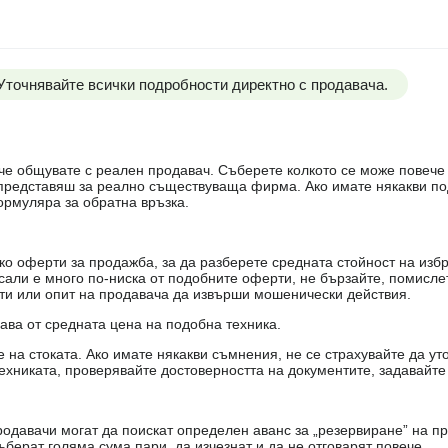
 Уточнявайте всички подробности директно с продавача.
е, че общувате с реален продавач. Съберете колкото се може повеч
е представяш за реално съществуваща фирма. Ако имате някакви п
ормуляра за обратна връзка.
о оферти за продажба, за да разберете средната стойност на избр
есали е много по-ниска от подобните оферти, не бързайте, помисле
кти или опит на продавача да извърши мошенически действия.
чава от средната цена на подобна техника.
на стоката. Ако имате някакви съмнения, не се страхувайте да ут
ехниката, проверявайте достоверността на документите, задавайте
одавачи могат да поискат определен аванс за „резервиране” на пр
ъберат голяма сума пари, да изчезнат и да не отговарят повече.