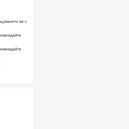
щуването ви с
превеждайте
превеждайте
.