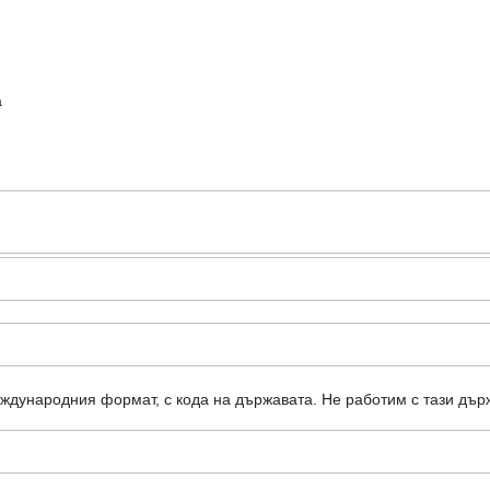
а
еждународния формат, с кода на държавата.
Не работим с тази дър