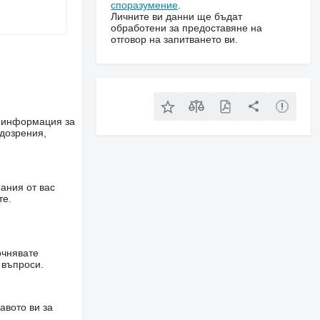
споразумение
.
Личните ви данни ще бъдат
обработени за предоставяне на
отговор на запитването ви.
е информация за
одозрения,
ания от вас
те.
очнявате
 въпроси.
авото ви за