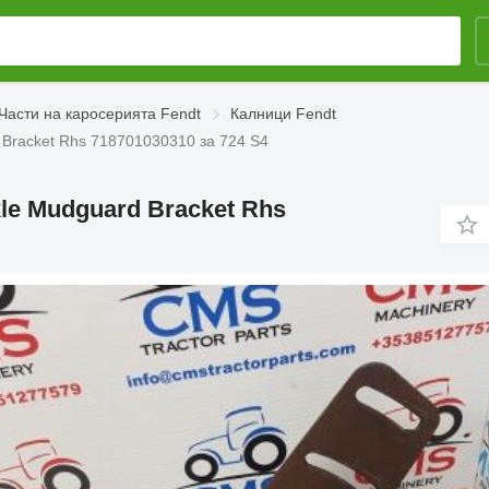
Части на каросерията Fendt
Калници Fendt
d Bracket Rhs 718701030310 за 724 S4
Axle Mudguard Bracket Rhs