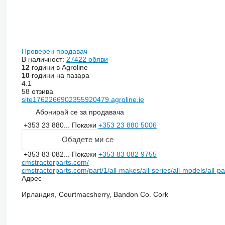
Проверен продавач
В наличност:
27422 обяви
12
години в Agroline
10
години на пазара
4.1
58 отзива
site1762266902355920479.agroline.ie
Абонирай се за продавача
+353 23 880...
Покажи
+353 23 880 5006
Обадете ми се
+353 83 082...
Покажи
+353 83 082 9755
cmstractorparts.com/
cmstractorparts.com/part/1/all-makes/all-series/all-models/all-p
Адрес
Ирландия, Courtmacsherry, Bandon Co. Cork