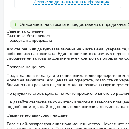
Искане за допълнителна информация
Описанието на стоката е предоставено от продавача.
Съвети за купуване
Съвети за безопасност
Проверка на продавача
Ако сте решили да купувате техника на ниска цена, уверете с
собственика на техниката. Един от начините за измама е да с
съобщете ни за това за допълнителен контрол с помощта на ф
Проверка на цената
Преди да решите да купите нещо, внимателно проверете няколк
модел на техниката. Ако цената на офертата, която сте си хар
Значителната разлика в цената може да означава скрити дефе
Не купувайте стоки, цената на които прекалено много се разли
Не давайте съгласие за съмнителни залози и авансово плащане 
подробностите, искайте допълнителни снимки и документи на т
Съмнително авансово плащане
Това е най-разпространеният вид мошеничество. Нечестните пр
закупуване на техниката. По този начин мошениците могат да с