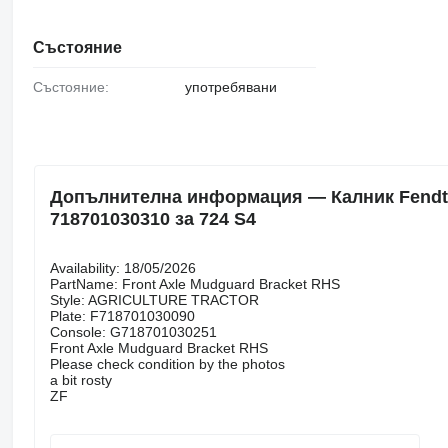
Състояние
Състояние:
употребявани
Допълнителна информация — Калник Fendt 72
718701030310 за 724 S4
Availability: 18/05/2026
PartName: Front Axle Mudguard Bracket RHS
Style: AGRICULTURE TRACTOR
Plate: F718701030090
Console: G718701030251
Front Axle Mudguard Bracket RHS
Please check condition by the photos
a bit rosty
ZF