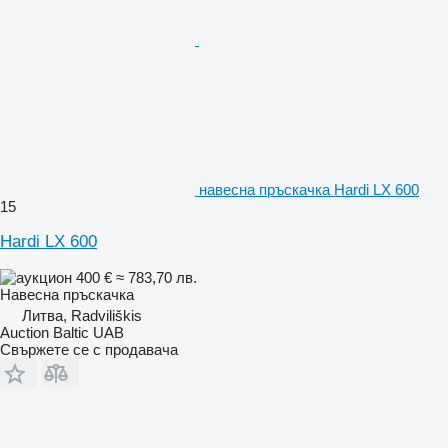
навесна пръскачка Hardi LX 600
15
Hardi LX 600
400 €
≈ 783,70 лв.
Навесна пръскачка
Литва, Radviliškis
Auction Baltic UAB
Свържете се с продавача