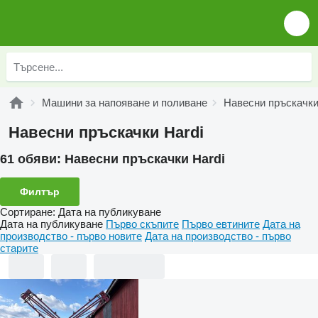
Машини за напояване и поливане
Навесни пръскачк
Навесни пръскачки Hardi
61 обяви:
Навесни пръскачки Hardi
Филтър
Сортиране
:
Дата на публикуване
Дата на публикуване
Първо скъпите
Първо евтините
Дата на
производство - първо новите
Дата на производство - първо
старите