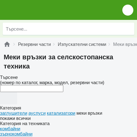
Резервни части
Изпускателни системи
Меки връз
Меки връзки за селскостопанска
техника
Търсене
(номер по каталог, марка, модел, резервни части)
Категория
заглушители
ауспуси
катализатори
меки връзки
покажи всички
Категория на техниката
комбайни
зърнокомбайни