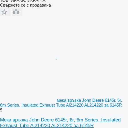
ТОВ "АРАКІС УКРАЇНА"
Свържете се с продавача
мека връзка John Deere 6145r, 6r,
6m Series, Insulated Exhaust Tube Al214220 AL214220 за 6145R
9
Мека връзка John Deere 6145r, 6r, 6m Series, Insulated
Exhaust Tube Al214220 AL214220 за 6145R