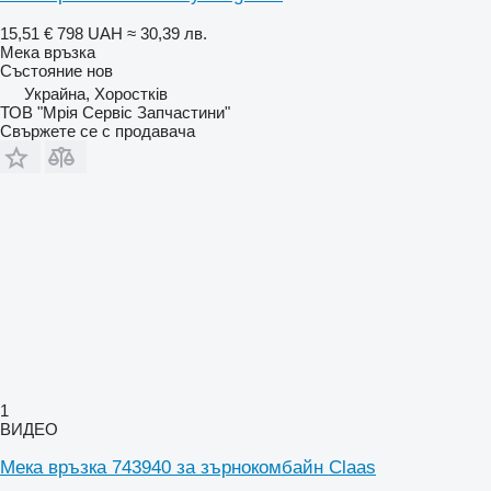
15,51 €
798 UAH
≈ 30,39 лв.
Мека връзка
Състояние
нов
Украйна, Хоростків
ТОВ "Мрія Сервіс Запчастини"
Свържете се с продавача
1
ВИДЕО
Мека връзка 743940 за зърнокомбайн Claas