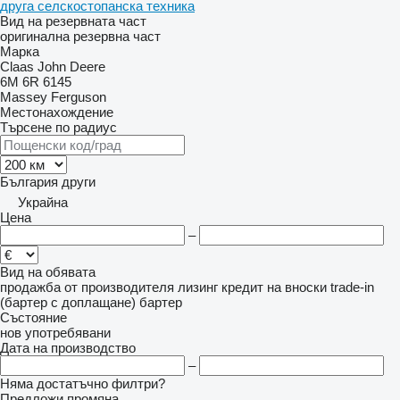
друга селскостопанска техника
Вид на резервната част
оригинална резервна част
Марка
Claas
John Deere
6M
6R
6145
Massey Ferguson
Местонахождение
Търсене по радиус
България
други
Украйна
Цена
–
Вид на обявата
продажба
от производителя
лизинг
кредит
на вноски
trade-in
(бартер с доплащане)
бартер
Състояние
нов
употребявани
Дата на производство
–
Няма достатъчно филтри?
Предложи промяна