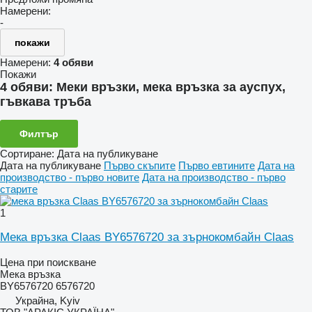
Намерени:
-
покажи
Намерени:
4 обяви
Покажи
4 обяви:
Меки връзки, мека връзка за ауспух,
гъвкава тръба
Филтър
Сортиране
:
Дата на публикуване
Дата на публикуване
Първо скъпите
Първо евтините
Дата на
производство - първо новите
Дата на производство - първо
старите
1
Мека връзка Claas BY6576720 за зърнокомбайн Claas
Цена при поискване
Мека връзка
BY6576720 6576720
Украйна, Kyiv