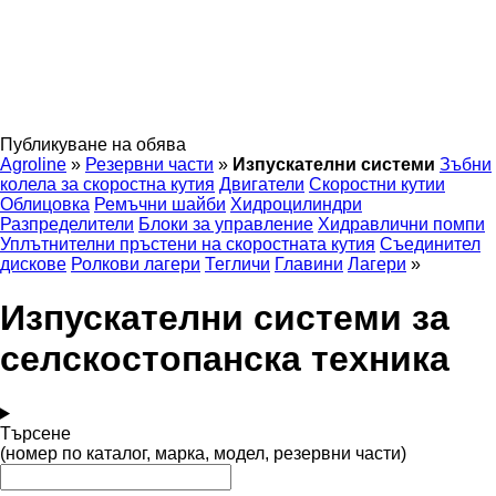
Публикуване на обява
Agroline
»
Резервни части
»
Изпускателни системи
Зъбни
колела за скоростна кутия
Двигатели
Скоростни кутии
Облицовка
Ремъчни шайби
Хидроцилиндри
Разпределители
Блоки за управление
Хидравлични помпи
Уплътнителни пръстени на скоростната кутия
Съединител
дискове
Ролкови лагери
Тегличи
Главини
Лагери
»
Изпускателни системи за
селскостопанска техника
Търсене
(номер по каталог, марка, модел, резервни части)