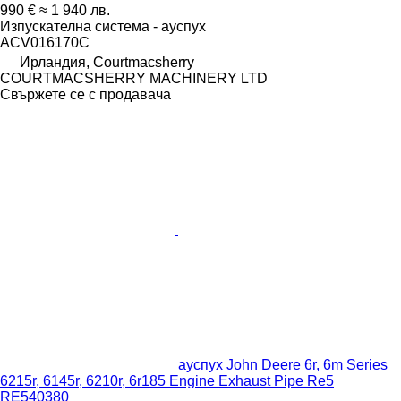
990 €
≈ 1 940 лв.
Изпускателна система - ауспух
ACV016170C
Ирландия, Courtmacsherry
COURTMACSHERRY MACHINERY LTD
Свържете се с продавача
ауспух John Deere 6r, 6m Series
6215r, 6145r, 6210r, 6r185 Engine Exhaust Pipe Re5
RE540380