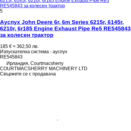
6215r, 6145r, 6210r, 6r185 Engine Exhaust Pipe Re5
RE545843 за колесен трактор
5
Ауспух John Deere 6r, 6m Series 6215r, 6145r,
6210r, 6r185 Engine Exhaust Pipe Re5 RE545843
за колесен трактор
185 €
≈ 362,50 лв.
Изпускателна система - ауспух
RE545843
Ирландия, Courtmacsherry
COURTMACSHERRY MACHINERY LTD
Свържете се с продавача