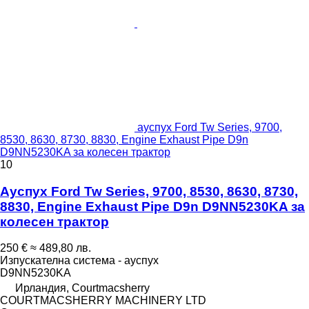
ауспух Ford Tw Series, 9700,
8530, 8630, 8730, 8830, Engine Exhaust Pipe D9n
D9NN5230KA за колесен трактор
10
Ауспух Ford Tw Series, 9700, 8530, 8630, 8730,
8830, Engine Exhaust Pipe D9n D9NN5230KA за
колесен трактор
250 €
≈ 489,80 лв.
Изпускателна система - ауспух
D9NN5230KA
Ирландия, Courtmacsherry
COURTMACSHERRY MACHINERY LTD