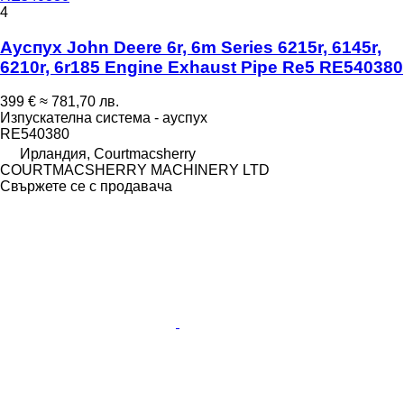
4
Ауспух John Deere 6r, 6m Series 6215r, 6145r,
6210r, 6r185 Engine Exhaust Pipe Re5 RE540380
399 €
≈ 781,70 лв.
Изпускателна система - ауспух
RE540380
Ирландия, Courtmacsherry
COURTMACSHERRY MACHINERY LTD
Свържете се с продавача