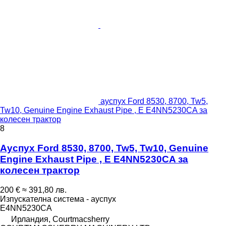
ауспух Ford 8530, 8700, Tw5,
Tw10, Genuine Engine Exhaust Pipe , E E4NN5230CA за
колесен трактор
8
Ауспух Ford 8530, 8700, Tw5, Tw10, Genuine
Engine Exhaust Pipe , E E4NN5230CA за
колесен трактор
200 €
≈ 391,80 лв.
Изпускателна система - ауспух
E4NN5230CA
Ирландия, Courtmacsherry