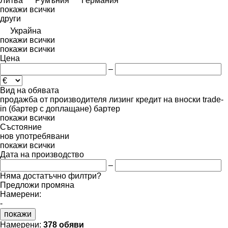
Литва
Румъния
Германия
покажи всички
други
Украйна
покажи всички
покажи всички
Цена
–
Вид на обявата
продажба
от производителя
лизинг
кредит
на вноски
trade-
in (бартер с доплащане)
бартер
покажи всички
Състояние
нов
употребявани
покажи всички
Дата на производство
–
Няма достатъчно филтри?
Предложи промяна
Намерени:
-
покажи
Намерени:
378 обяви