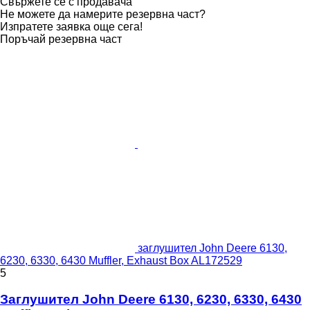
Свържете се с продавача
Не можете да намерите резервна част?
Изпратете заявка още сега!
Поръчай резервна част
заглушител John Deere 6130,
6230, 6330, 6430 Muffler, Exhaust Box AL172529
5
Заглушител John Deere 6130, 6230, 6330, 6430