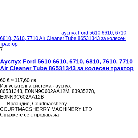
ауспух Ford 5610 6610, 6710,
6810, 7610, 7710 Air Cleaner Tube 86531343 за колесен
трактор
7
Ауспух Ford 5610 6610, 6710, 6810, 7610, 7710
Air Cleaner Tube 86531343 за колесен трактор
60 €
≈ 117,60 лв.
Изпускателна система - ауспух
86531343, E0NN9C602AA12M, 83935278,
E0NN9C602AA12B
Ирландия, Courtmacsherry
COURTMACSHERRY MACHINERY LTD
Свържете се с продавача