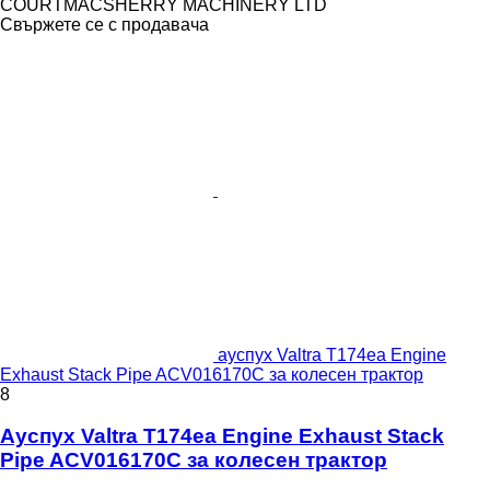
COURTMACSHERRY MACHINERY LTD
Свържете се с продавача
ауспух Valtra T174ea Engine
Exhaust Stack Pipe ACV016170C за колесен трактор
8
Ауспух Valtra T174ea Engine Exhaust Stack
Pipe ACV016170C за колесен трактор