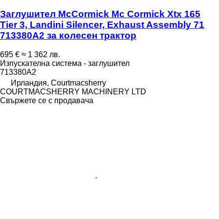
Заглушител McCormick Mc Cormick Xtx 165
Tier 3, Landini Silencer, Exhaust Assembly 71
713380A2 за колесен трактор
695 €
≈ 1 362 лв.
Изпускателна система - заглушител
713380A2
Ирландия, Courtmacsherry
COURTMACSHERRY MACHINERY LTD
Свържете се с продавача