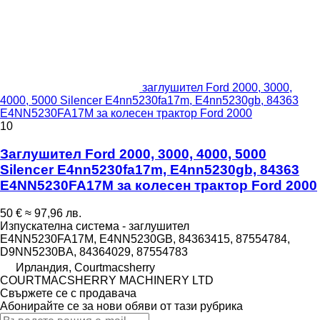
заглушител Ford 2000, 3000,
4000, 5000 Silencer E4nn5230fa17m, E4nn5230gb, 84363
E4NN5230FA17M за колесен трактор Ford 2000
10
Заглушител Ford 2000, 3000, 4000, 5000
Silencer E4nn5230fa17m, E4nn5230gb, 84363
E4NN5230FA17M за колесен трактор Ford 2000
50 €
≈ 97,96 лв.
Изпускателна система - заглушител
E4NN5230FA17M, E4NN5230GB, 84363415, 87554784,
D9NN5230BA, 84364029, 87554783
Ирландия, Courtmacsherry
COURTMACSHERRY MACHINERY LTD
Свържете се с продавача
Абонирайте се за нови обяви от тази рубрика