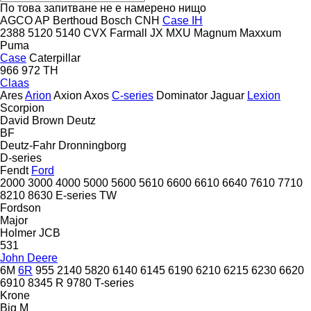
По това запитване не е намерено нищо
AGCO
AP
Berthoud
Bosch
CNH
Case IH
2388
5120
5140
CVX
Farmall
JX
MXU
Magnum
Maxxum
Puma
Case
Caterpillar
966
972
TH
Claas
Ares
Arion
Axion
Axos
C-series
Dominator
Jaguar
Lexion
Scorpion
David Brown
Deutz
BF
Deutz-Fahr
Dronningborg
D-series
Fendt
Ford
2000
3000
4000
5000
5600
5610
6600
6610
6640
7610
7710
8210
8630
E-series
TW
Fordson
Major
Holmer
JCB
531
John Deere
6M
6R
955
2140
5820
6140
6145
6190
6210
6215
6230
6620
6910
8345 R
9780
T-series
Krone
Big M