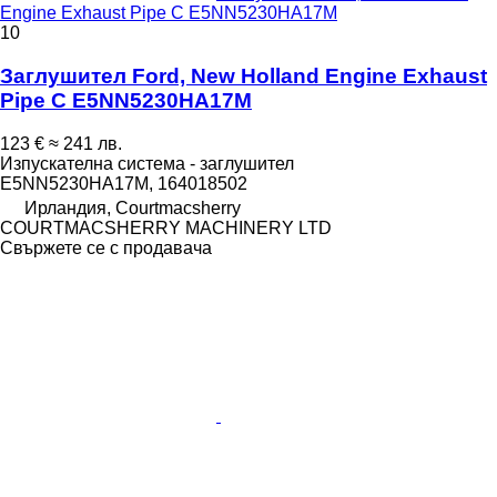
Engine Exhaust Pipe C E5NN5230HA17M
10
Заглушител Ford, New Holland Engine Exhaust
Pipe C E5NN5230HA17M
123 €
≈ 241 лв.
Изпускателна система - заглушител
E5NN5230HA17M, 164018502
Ирландия, Courtmacsherry
COURTMACSHERRY MACHINERY LTD
Свържете се с продавача