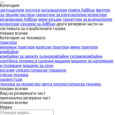
Категория
заглушители
ауспуси
катализатори
помпи AdBlue
филтри
за твърди частици
гарнитури за изпускателни колектори
резервоари AdBlue
меки връзки
гарнитури за всмукателни
колектори
сензори за AdBlue
други резервни части на
системата за отработените газове
покажи всички
Категория на техниката
трактори
верижни трактори
колесни трактори
мини трактори
комбайни
комбайни за цвекло
зърнокомбайни
силажокомбайни
сеитбена техника и садачни машини
машини за напояване
и поливане
машини за сено
косачки
селскостопански товарачи
горска техника
харвестъри
техника за лозарство
друга селскостопанска техника
покажи всички
Вид на резервната част
оригинална резервна част
покажи всички
Марка