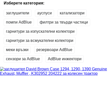
Изберете категория:
заглушители
ауспуси
катализатори
помпи AdBlue
филтри за твърди частици
гарнитури за изпускателни колектори
гарнитури за всмукателни колектори
меки връзки
резервоари AdBlue
сензори за AdBlue
AdBlue инжектори