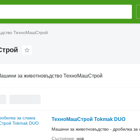
ъдство ТехноМашСтрой
Строй
ашини за животновъдство ТехноМашСтрой
ТехноМашСтрой Tokmak DUO
Машини за животновъдство - дробилка за
Състояние
нов