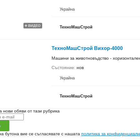
Украйна
ВИДЕО
ТехноМашСтрой
ТехноМашСтрой Вихор-4000
Машини за животновъдство - хоризонтал
Състояние
нов
Украйна
ТехноМашСтрой
а нови обяви от тази рубрика
е
на бутона вие се съгласявате с нашата
политика за конфиденциалн