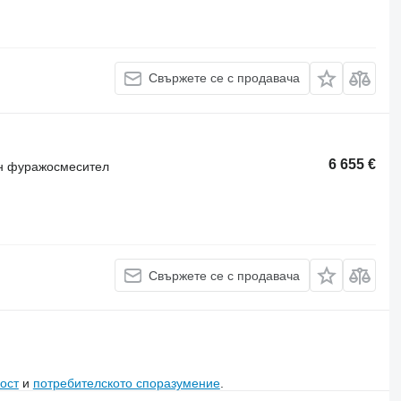
Свържете се с продавача
6 655 €
ен фуражосмесител
Свържете се с продавача
ост
и
потребителското споразумение
.