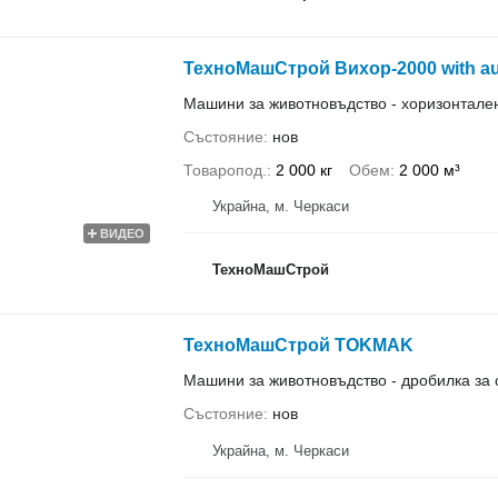
ТехноМашСтрой Вихор-2000 with auge
Машини за животновъдство - хоризонтал
Състояние
нов
Товаропод.
2 000 кг
Обем
2 000 м³
Украйна, м. Черкаси
ВИДЕО
ТехноМашСтрой
ТехноМашСтрой TOKMAK
Машини за животновъдство - дробилка за
Състояние
нов
Украйна, м. Черкаси