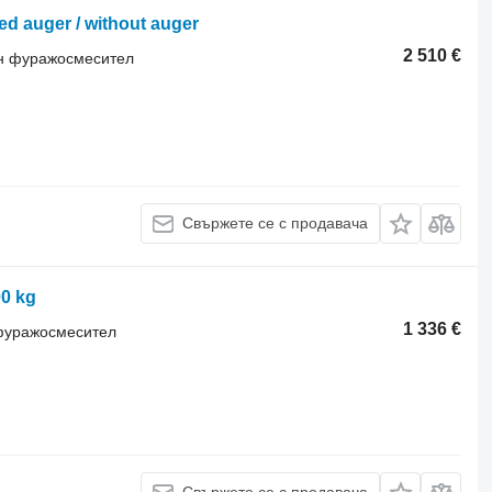
 auger / without auger
2 510 €
ен фуражосмесител
Свържете се с продавача
0 kg
1 336 €
 фуражосмесител