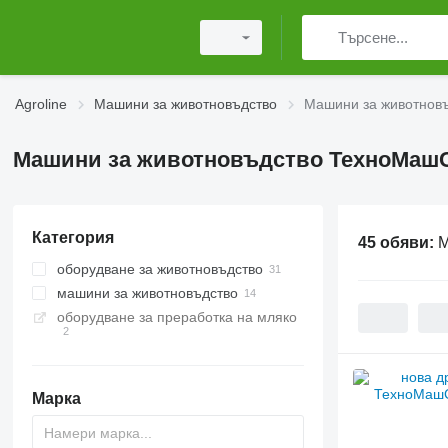
Agroline
Машини за животновъдство
Машини за животнов
Машини за животновъдство ТехноМаш
Категория
45 обяви:
М
оборудване за животновъдство
машини за животновъдство
оборудване за фураж
оборудване за преработка на мляко
миксери за фураж
екструдери за зърно
дробилки за слама
зърнотрошачки
вертикални фуражосмесители
гранулатори за фураж
хоризонтални
трошачки за зърно
фуражосмесители
Марка
валцови мелници за зърно
линии за производство на