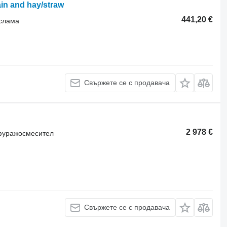
in and hay/straw
441,20 €
 слама
Свържете се с продавача
2 978 €
 фуражосмесител
Свържете се с продавача