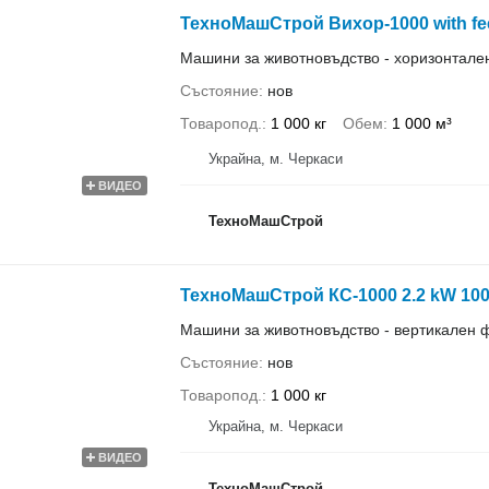
ТехноМашСтрой Вихор-1000 with feed
Машини за животновъдство - хоризонтал
Състояние
нов
Товаропод.
1 000 кг
Обем
1 000 м³
Украйна, м. Черкаси
ВИДЕО
ТехноМашСтрой
ТехноМашСтрой КС-1000 2.2 kW 100
Машини за животновъдство - вертикален
Състояние
нов
Товаропод.
1 000 кг
Украйна, м. Черкаси
ВИДЕО
ТехноМашСтрой