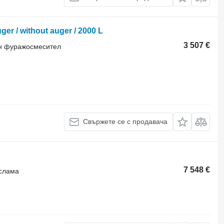
r / without auger / 2000 L
3 507 €
ен фуражосмесител
Свържете се с продавача
7 548 €
 слама