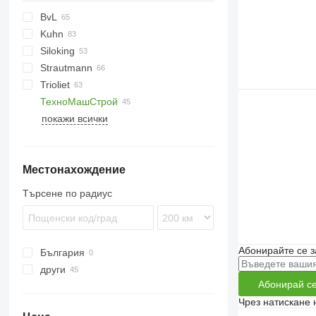
фураж
BvL
200 - series
Kuhn
V-MIX
CK
TMR
Joker
MF
SB
Siloking
VM
Euromix
LK
VMP
Sam
RBK
Gulliver
Strautmann
Primor
Koala
SelfLine
Premier Maxi
Dunker
Trioliet
Profile
Silokamm
Verti-Mix
VM
MV
Tomahawk
ТехноМашСтрой
SPV Power
TrailedLine
Gigant
покажи всички
Smartrac
Solomix
TU
Местонахождение
Triomix
Търсене по радиус
Абонирайте се з
България
други
Абонирай с
Украйна
Чрез натискане 