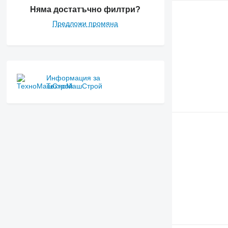
Няма достатъчно филтри?
Предложи промяна
Информация за
ТехноМашСтрой