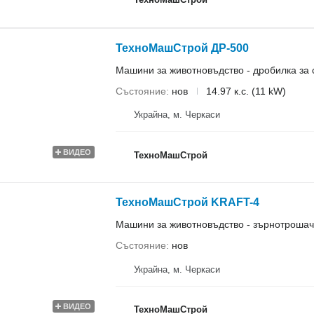
ТехноМашСтрой ДР-500
Машини за животновъдство - дробилка за
Състояние
нов
14.97 к.с. (11 kW)
Украйна, м. Черкаси
ВИДЕО
ТехноМашСтрой
ТехноМашСтрой KRAFT-4
Машини за животновъдство - зърнотрошач
Състояние
нов
Украйна, м. Черкаси
ВИДЕО
ТехноМашСтрой