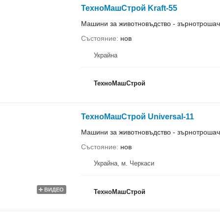
ТехноМашСтрой Kraft-55
Машини за животновъдство - зърнотрошач
Състояние
нов
Украйна
ТехноМашСтрой
ТехноМашСтрой Universal-11
Машини за животновъдство - зърнотрошач
Състояние
нов
Украйна, м. Черкаси
ВИДЕО
ТехноМашСтрой