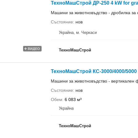
ТехноМашСтрой ДР-250 4 kW for gra
Машини за животновъдство - дробилка за
Състояние
нов
Украйна, м. Черкаси
ВИДЕО
ТехноМашСтрой
ТехноМашСтрой КС-3000/4000/5000
Машини за животновъдство - вертикален
Състояние
нов
Обем
6 083 м³
Украйна
ТехноМашСтрой