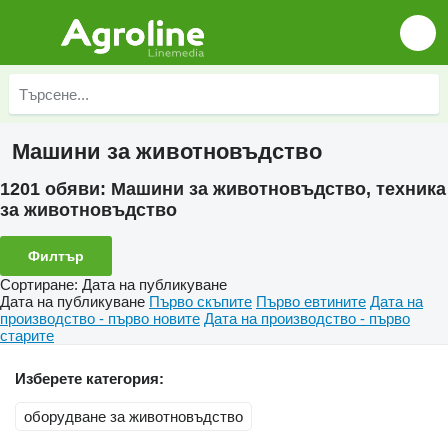
Машини за животновъдство
1201 обяви:
Машини за животновъдство, техника
за животновъдство
Филтър
Сортиране
:
Дата на публикуване
Дата на публикуване
Първо скъпите
Първо евтините
Дата на
производство - първо новите
Дата на производство - първо
старите
Изберете категория:
оборудване за животновъдство