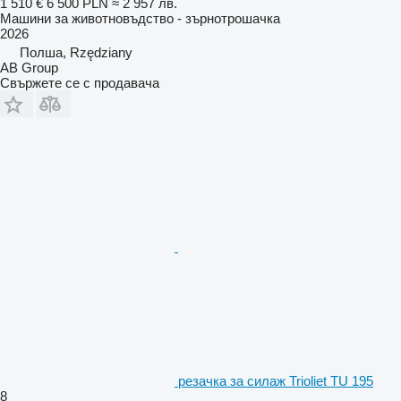
1 510 €
6 500 PLN
≈ 2 957 лв.
Машини за животновъдство - зърнотрошачка
2026
Полша, Rzędziany
AB Group
Свържете се с продавача
резачка за силаж Trioliet TU 195
8