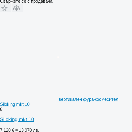
Свържете се с продавача
вертикален фуражосмесител
Siloking mkt 10
8
Siloking mkt 10
7 128 €
≈ 13 970 лв.