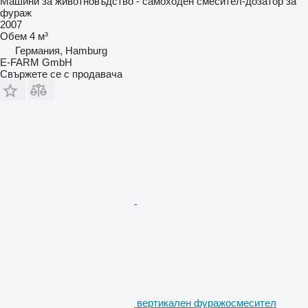
Машини за животновъдство - самоходен смесител-дозатор за
фураж
2007
Обем
4 м³
Германия, Hamburg
E-FARM GmbH
Свържете се с продавача
вертикален фуражосмесител