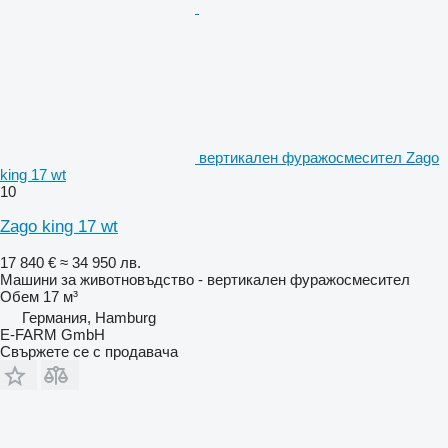
вертикален фуражосмесител Zago
king 17 wt
10
Zago king 17 wt
17 840 €
≈ 34 950 лв.
Машини за животновъдство - вертикален фуражосмесител
Обем
17 м³
Германия, Hamburg
E-FARM GmbH
Свържете се с продавача