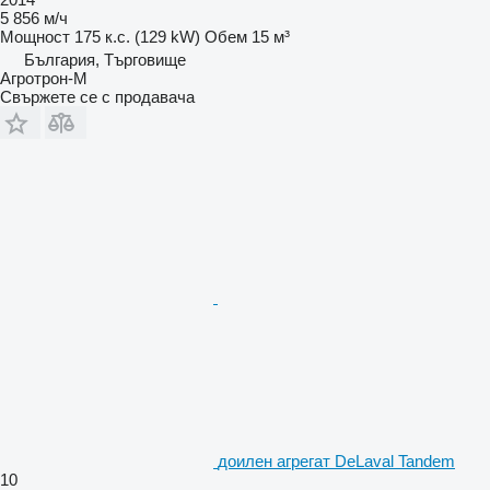
5 856 м/ч
Мощност
175 к.с. (129 kW)
Обем
15 м³
България, Търговище
Агротрон-М
Свържете се с продавача
доилен агрегат DeLaval Tandem
10