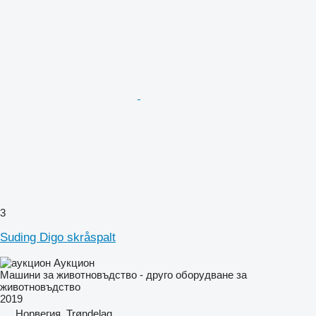
3
Suding Digo skråspalt
Аукцион
Машини за животновъдство - друго оборудване за
животновъдство
2019
Норвегия, Trøndelag