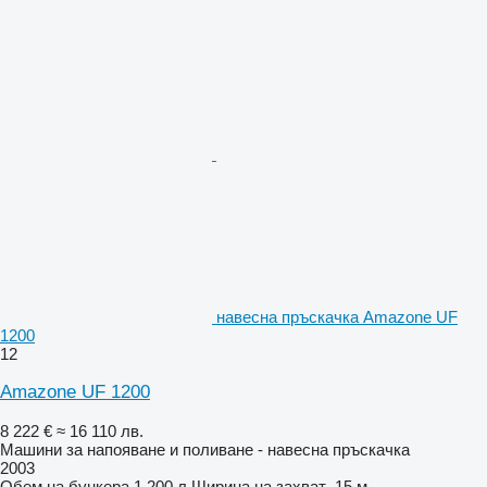
навесна пръскачка Amazone UF
1200
12
Amazone UF 1200
8 222 €
≈ 16 110 лв.
Машини за напояване и поливане - навесна пръскачка
2003
Обем на бункера
1 200 л
Ширина на захват
15 м