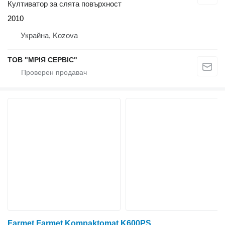
Култиватор за слята повърхност
2010
Украйна, Kozova
ТОВ "МРІЯ СЕРВІС"
Farmet Farmet Kompaktomat K600PS