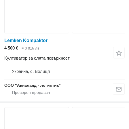
Lemken Kompaktor
4 500 €
≈ 8 816 лв.
Култиватор за слята повърхност
Украйна, с. Волиця
ООО "Анналанд - логистик"