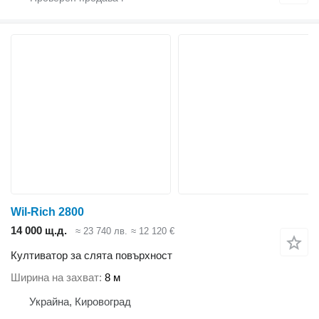
Wil-Rich 2800
14 000 щ.д.
≈ 23 740 лв.
≈ 12 120 €
Култиватор за слята повърхност
Ширина на захват
8 м
Украйна, Кировоград