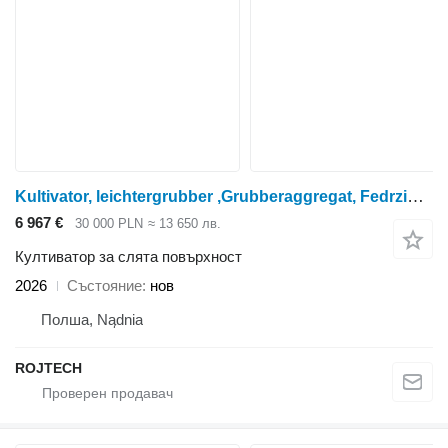
Kultivator, leichtergrubber ,Grubberaggregat, Fedrzinkengrubber
6 967 €
30 000 PLN
≈ 13 650 лв.
Култиватор за слята повърхност
2026
Състояние
нов
Полша, Nądnia
ROJTECH