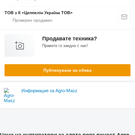
ТОВ з ІІ «Цеппелін Україна ТОВ»
Продавате техника?
Правете го заедно с нас!
Публикуване на обява
Информация за Agro-Masz
Цени на култиватори за слята повърхност Agro-