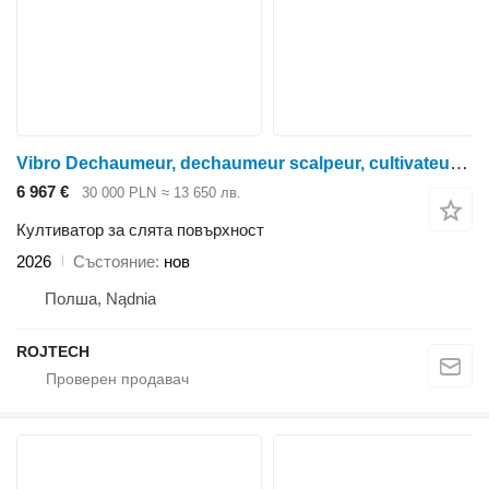
Vibro Dechaumeur, dechaumeur scalpeur, cultivateur 6 mètres, den
6 967 €
30 000 PLN
≈ 13 650 лв.
Култиватор за слята повърхност
2026
Състояние
нов
Полша, Nądnia
ROJTECH