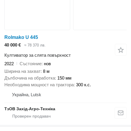
Rolmako U 445
40 000 €
≈ 78 370 лв.
Култиватор за слята повърхност
2022
Състояние
нов
Ширина на захват
8 м
Дълбочина на обработка
150 мм
Необходима мощност на трактора
300 к.с.
Украйна, Lutsk
ТзОВ Захід-Агро-Техніка