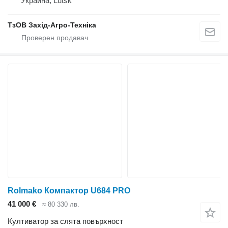
Украйна, Lutsk
ТзОВ Захід-Агро-Техніка
Rolmako Компактор U684 PRO
41 000 €
≈ 80 330 лв.
Култиватор за слята повърхност