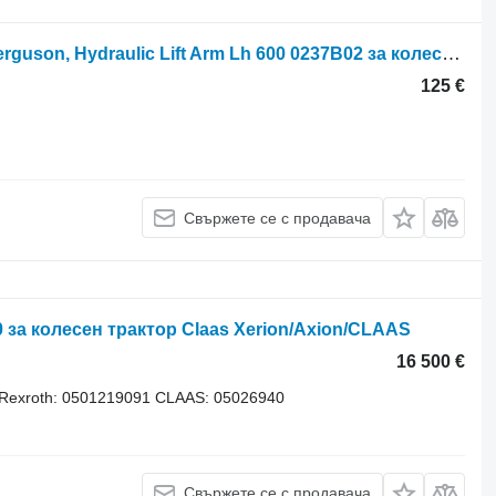
Claas Ares 500, 600, 656rc, Massey Ferguson, Hydraulic Lift Arm Lh 600 0237B02 за колесен трактор
125 €
Свържете се с продавача
 за колесен трактор Claas Xerion/Axion/CLAAS
16 500 €
Rexroth: 0501219091 CLAAS: 05026940
Свържете се с продавача