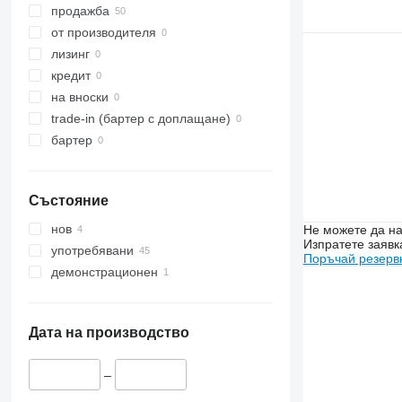
5100
продажба
5620
от производителя
5720
лизинг
5820
кредит
6100
на вноски
6105
trade-in (бартер с доплащане)
6110 M
бартер
6115
6120
Състояние
6125 M
6130
нов
Не можете да на
Изпратете заявк
6135
употребявани
Поръчай резерв
6140
демонстрационен
6145
6155
6175
Дата на производство
6195 M
6200
–
6210