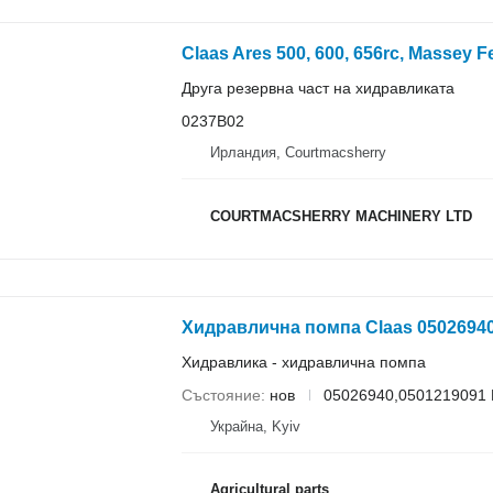
Друга резервна част на хидравликата
0237B02
Ирландия, Courtmacsherry
COURTMACSHERRY MACHINERY LTD
Хидравлична помпа Claas 05026940
Хидравлика - хидравлична помпа
Състояние
нов
05026940,0501219091 
Украйна, Kyiv
Agricultural parts