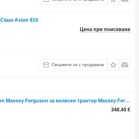
Claas Axion 810
Цена при поискване
Свържете се с продавача
Claas Хидравлична помпа Ares Axion Massey Ferguson за колесен трактор Massey Ferguson Ares Axion
348,40 €