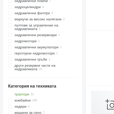
хидравлични помпи
хидроцилиндри
хидравлични филтри
маркучи за високо налягане
пултове за управление на
хидравликата
хидравлични резервоари
хидромотори
хидравлични акумулатори
героторни хидромотори
хидравлични тръби
други резервни части на
хидравликата
Категория на техниката
трактори
комбайни
колесни трактори
хедери
зърнокомбайни
машини за сено
силажокомбайни
жътварки роторни