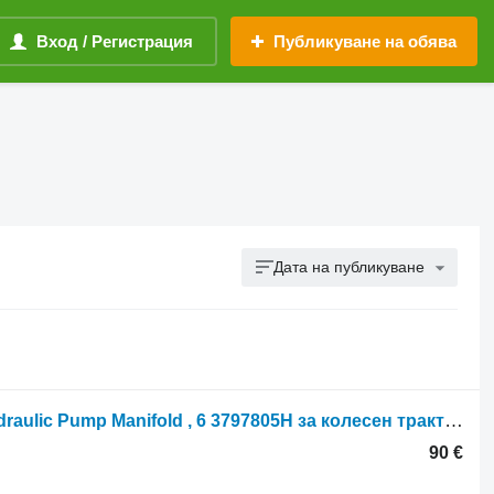
Вход / Регистрация
Публикуване на обява
Дата на публикуване
Claas Ares 500, 600 Series, 656rc, Hydraulic Pump Manifold , 6 3797805H за колесен трактор
90 €