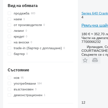
MX
1950
5611
Lexion 740
Вид на обявата
MXM
2030
5612
Lexion 780
MXU
2054
5711
Series 640 Crank
продажба
4
Magnum
2058
5713
наем
Maxxum
2066
6140
от производителя
Ремъчна шайба
Optum
2130
6150
лизинг
180 €
≈ 352,70 л
Puma
2140
6180
кредит
Части на двигат
Quadtrac
2256
6260
7700066232
на вноски
Ирландия, Co
STX
2650
6460
trade-in (бартер с доплащане)
COURTMACSHER
Steiger
2850
6465
бартер
Свържете се с 
3040
6485
3050
6499
Състояние
3130
7274
3140
7278
нов
3200
7465
употребявани
3340
7480
възстановен
3350
8480
демонстрационен
3400
8737
12
3415
9280