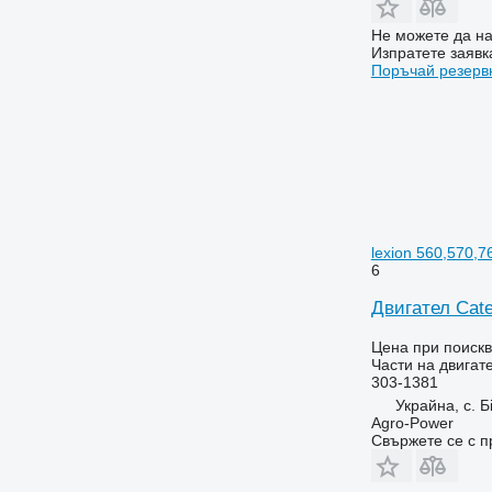
6530
6600
Не можете да на
Изпратете заявк
6610
Поръчай резерв
6620
6630
6800
6810
6820
6830
6900
lexion 560,570,7
6910
6
6920
Двигател Cate
6930
Цена при поиск
7000
Части на двигате
7200
303-1381
7230 R
Украйна, с. Б
Agro-Power
7250
Свържете се с 
7270 R
7290 R