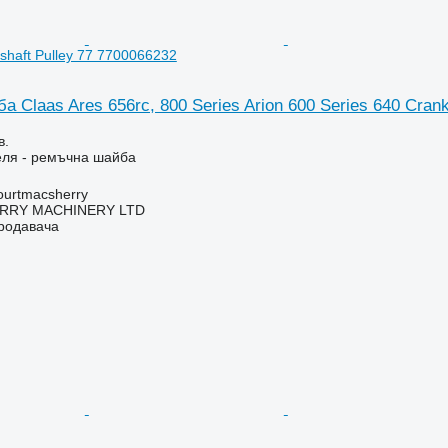
shaft Pulley 77 7700066232
 Claas Ares 656rc, 800 Series Arion 600 Series 640 Crank
в.
еля - ремъчна шайба
urtmacsherry
RY MACHINERY LTD
продавача