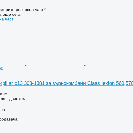
мерите резервна част?
а още сега!
на част
60
rpillar c13 303-1381 за зърнокомбайн Claas lexion 560,57
ване
ля - двигател
іла
продавача