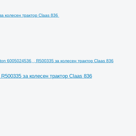
ston 6005024536, , R500335 за колесен трактор Claas 836
, R500335 за колесен трактор Claas 836