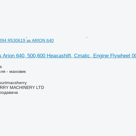
5894 R530619 за ARION 640
 Arion 640, 500,600 Heaxashift, Cmatic, Engine Flywheel
в.
еля - маховик
urtmacsherry
RY MACHINERY LTD
продавача