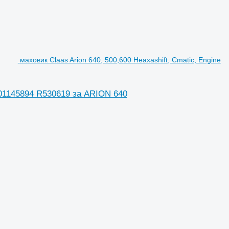
маховик Claas Arion 640, 500,600 Heaxashift, Cmatic, Engine
 001145894 R530619 за ARION 640