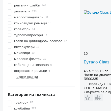
ремъчни шайби
двигатели
маслоохладители
клиновидни ремъци
колектори
турбокомпресори
глави на цилиндрови блокове
интеркулери
маховици
10
маслени филтри
Бутало Claas 
кобилици на клапана
ангренажни ремъци
45 €
≈ 88,16 лв.
Части на двигат
покажи всички
R500335
Ирландия, Co
COURTMACSHER
Свържете се с 
Категория на техниката
трактори
комбайни
колесни трактори