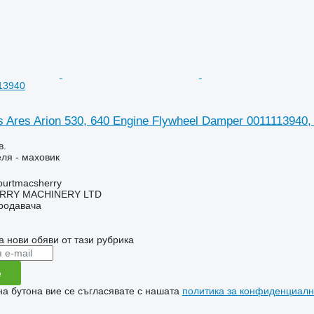
13940
 Ares Arion 530, 640 Engine Flywheel Damper 0011113940,
в.
еля - маховик
urtmacsherry
RY MACHINERY LTD
продавача
а нови обяви от тази рубрика
е
на бутона вие се съгласявате с нашата
политика за конфиденциалн