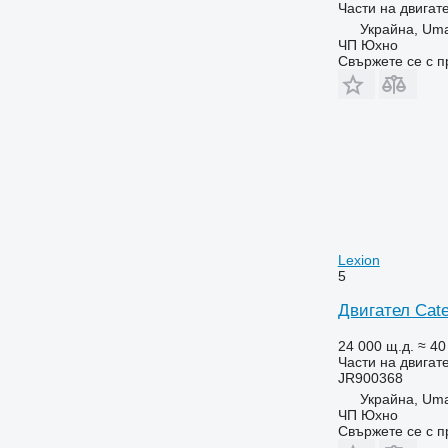
Части на двигате
6190
Украйна, Um
ЧП Юхно
6195 M
Свържете се с 
6195 R
6200
6210
6215
6220
6230
6250
6300
Lexion
6310
5
6320
Двигател Cate
6330
6400
24 000 щ.д.
≈ 40
6410
Части на двигате
JR900368
6506
Украйна, Um
6510
ЧП Юхно
6520
Свържете се с 