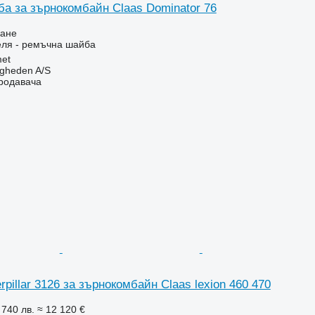
а за зърнокомбайн Claas Dominator 76
ване
еля - ремъчна шайба
et
ingheden A/S
продавача
rpillar 3126 за зърнокомбайн Claas lexion 460 470
 740 лв.
≈ 12 120 €