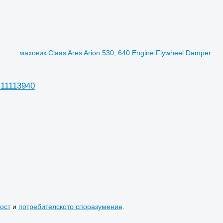
маховик Claas Ares Arion 530, 640 Engine Flywheel Damper
 11113940
ост
и
потребителското споразумение
.