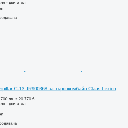
ля - двигател
an
продавача
rpillar C-13 JR900368 за зърнокомбайн Claas Lexion
 700 лв.
≈ 20 770 €
ля - двигател
an
продавача