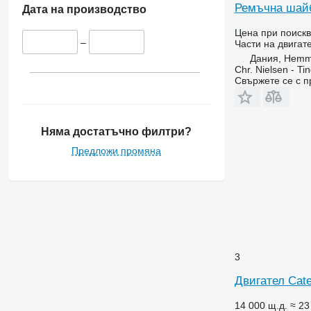
Ремъчна шайб
3420
9380
Дата на производство
3640
Цена при поиск
3650
–
Части на двигат
Дания, Hemm
3800
Chr. Nielsen - T
4040
Свържете се с 
4055
5820
6090
Няма достатъчно филтри?
6100
Предложи промяна
6105
6115
6120
6130
6135
6140
3
6145
6155
Двигател Cate
6170
14 000 щ.д.
≈ 23
6175