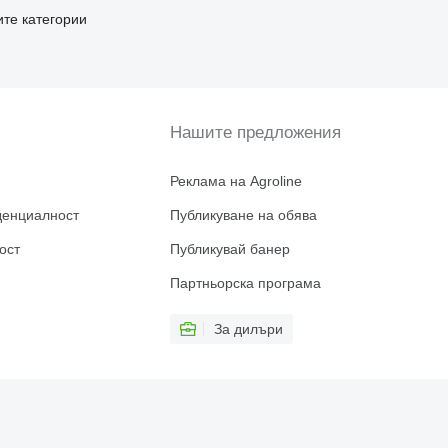
ите категории
Нашите предложения
Реклама на Agroline
денциалност
Публикуване на обява
ост
Публикувай банер
Партньорска програма
За дилъри