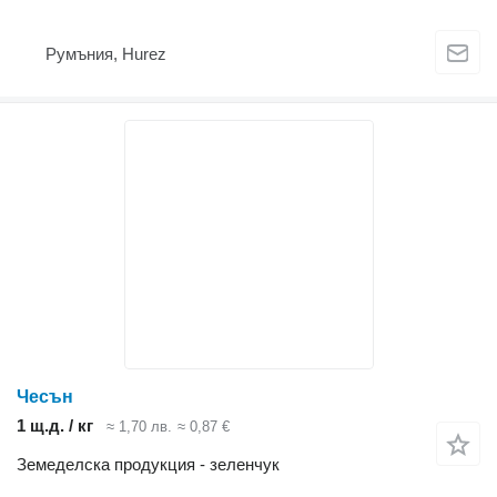
Румъния, Hurez
Чесън
1 щ.д. / кг
≈ 1,70 лв.
≈ 0,87 €
Земеделска продукция - зеленчук