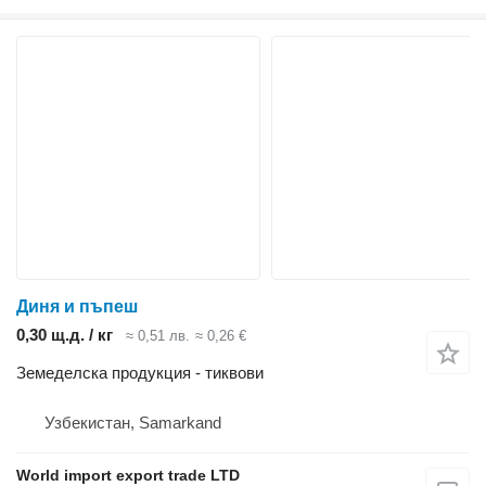
Диня и пъпеш
0,30 щ.д. / кг
≈ 0,51 лв.
≈ 0,26 €
Земеделска продукция - тиквови
Узбекистан, Samarkand
World import export trade LTD