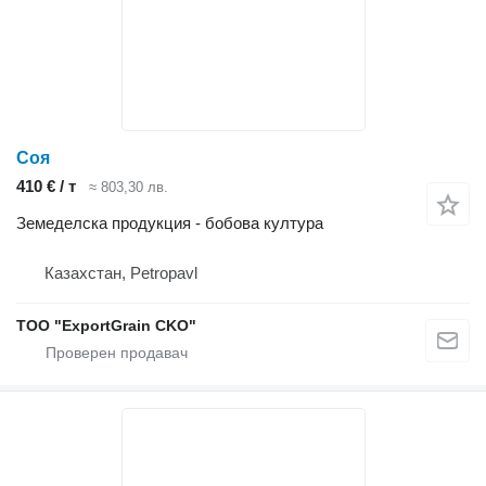
Соя
410 € / т
≈ 803,30 лв.
Земеделска продукция - бобова култура
Казахстан, Petropavl
TOO "ExportGrain CKO"