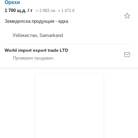
Орехи
1 700 щ.д. / т
≈ 2 883 лв.
≈ 1 471 €
Земеделска продукция - ядка
Узбекистан, Samarkand
World import export trade LTD