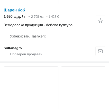
Шарен боб
1 650 щ.д. / т
≈ 2 798 лв.
≈ 1 428 €
Земеделска продукция - бобова култура
Узбекистан, Tashkent
Sultanagro