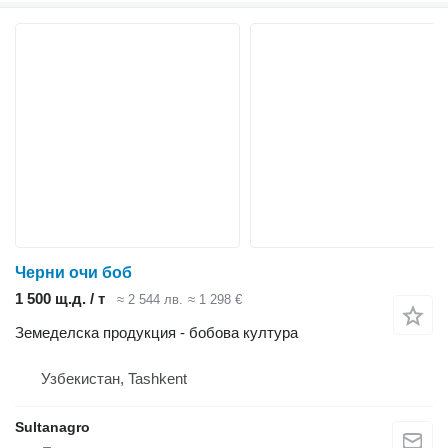
Черни очи боб
1 500 щ.д. / т
≈ 2 544 лв.
≈ 1 298 €
Земеделска продукция - бобова култура
Узбекистан, Tashkent
Sultanagro