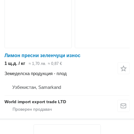
Лимон пресни зеленчуци износ
1 щ.д. / кг
≈ 1,70 лв.
≈ 0,87 €
Земеделска продукция - плод
Узбекистан, Samarkand
World import export trade LTD