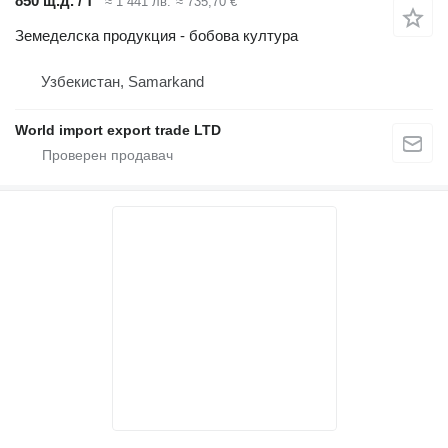
850 щ.д. / т
≈ 1 441 лв.
≈ 735,70 €
Земеделска продукция - бобова култура
Узбекистан, Samarkand
World import export trade LTD