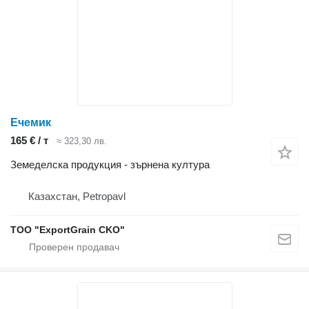
Ечемик
165 € / т
≈ 323,30 лв.
Земеделска продукция - зърнена култура
Казахстан, Petropavl
TOO "ExportGrain CKO"