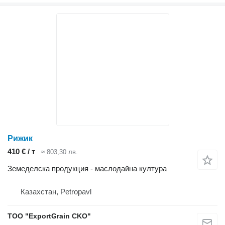
Рижик
410 € / т
≈ 803,30 лв.
Земеделска продукция - маслодайна култура
Казахстан, Petropavl
TOO "ExportGrain CKO"