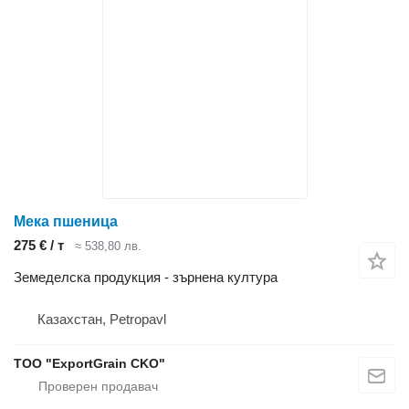
Мека пшеница
275 € / т
≈ 538,80 лв.
Земеделска продукция - зърнена култура
Казахстан, Petropavl
TOO "ExportGrain CKO"