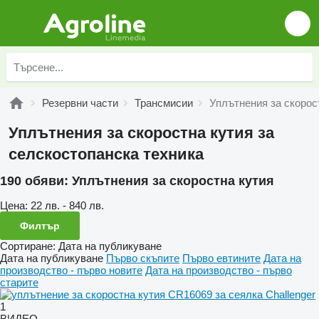
Резервни части
Трансмисии
Уплътнения за скорос
Уплътнения за скоростна кутия за
селскостопанска техника
190 обяви:
Уплътнения за скоростна кутия
Цена:
22 лв. - 840 лв.
Филтър
Сортиране
:
Дата на публикуване
Дата на публикуване
Първо скъпите
Първо евтините
Дата на
производство - първо новите
Дата на производство - първо
старите
1
ВИДЕО