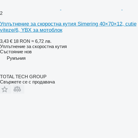
2
Уплътнение за скоростна кутия Simering 40×70×12, cutie
viteze/6, YBX за мотоблок
3,43 €
18 RON
≈ 6,72 лв.
Уплътнение за скоростна кутия
Състояние
нов
Румъния
TOTAL TECH GROUP
Свържете се с продавача