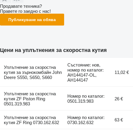
Продавате техника?
Правете го заедно с нас!
Публикуване на обява
Цени на уплътнения за скоростна кутия
Състояние: нов,
Уплътнение за скоростна
номер по каталог:
кутия за зърнокомбайн John
11,02 €
AH144147-OL,
Deere S550, S650, S660
AH144147
Уплътнение за скоростна
Номер по каталог:
кутия ZF Piston Ring
26 €
0501.319.983
0501.319.983
Уплътнение за скоростна
Номер по каталог:
63 €
кутия ZF Ring 0730.162.632
0730.162.632