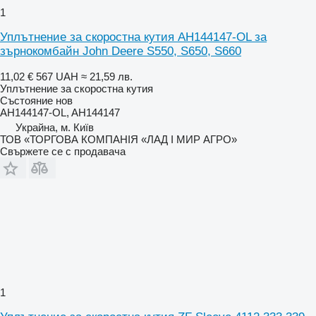
1
Уплътнение за скоростна кутия AH144147-OL за
зърнокомбайн John Deere S550, S650, S660
11,02 €
567 UAH
≈ 21,59 лв.
Уплътнение за скоростна кутия
Състояние
нов
AH144147-OL, AH144147
Украйна, м. Київ
ТОВ «ТОРГОВА КОМПАНІЯ «ЛАД І МИР АГРО»
Свържете се с продавача
1