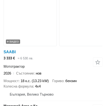
ВИДЕО
SAABI
3 333 €
≈ 6 530 лв.
Мототрактор
2026
Състояние
нов
Мощност
18 к.с. (13.23 kW)
Гориво
бензин
Колесна формула
4x4
България, Велико Търново
Меркурий Агро и Ко