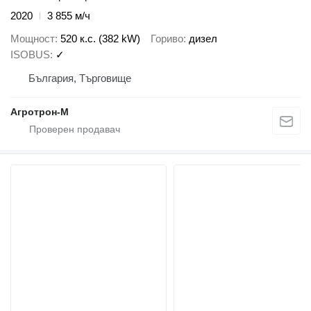
2020
3 855 м/ч
Мощност
520 к.с. (382 kW)
Гориво
дизел
ISOBUS
✓
България, Търговище
Агротрон-М