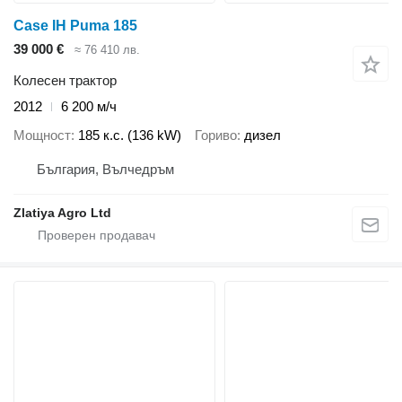
Case IH Puma 185
39 000 €
≈ 76 410 лв.
Колесен трактор
2012
6 200 м/ч
Мощност
185 к.с. (136 kW)
Гориво
дизел
България, Вълчедръм
Zlatiya Agro Ltd