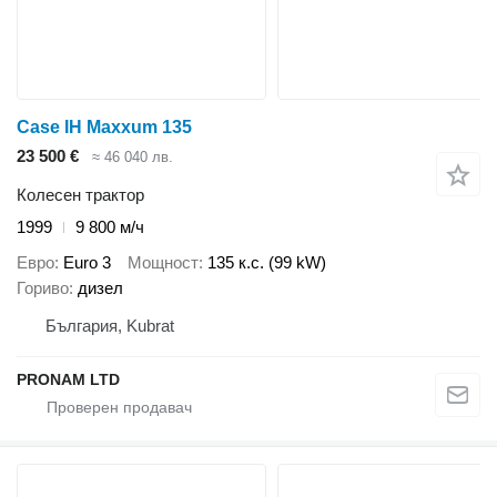
Case IH Maxxum 135
23 500 €
≈ 46 040 лв.
Колесен трактор
1999
9 800 м/ч
Евро
Euro 3
Мощност
135 к.с. (99 kW)
Гориво
дизел
България, Kubrat
PRONAM LTD