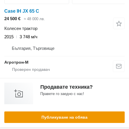
Case IH JX 65 C
24 500 €
≈ 48 000 лв.
Колесен трактор
2015
3 748 м/ч
България, Търговище
Агротрон-М
Продавате техника?
Правете го заедно с нас!
Публикуване на обява