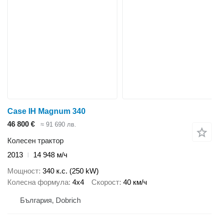
Case IH Magnum 340
46 800 €
≈ 91 690 лв.
Колесен трактор
2013
14 948 м/ч
Мощност
340 к.с. (250 kW)
Колесна формула
4x4
Скорост
40 км/ч
България, Dobrich