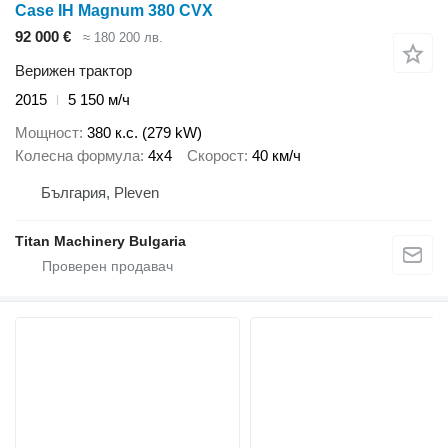
Case IH Magnum 380 CVX
92 000 €
≈ 180 200 лв.
Верижен трактор
2015
5 150 м/ч
Мощност
380 к.с. (279 kW)
Колесна формула
4x4
Скорост
40 км/ч
България, Pleven
Titan Machinery Bulgaria