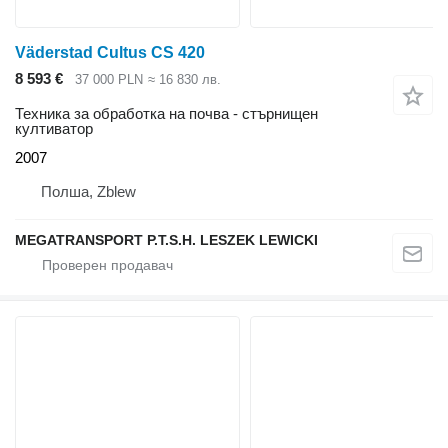
Väderstad Cultus CS 420
8 593 €
37 000 PLN
≈ 16 830 лв.
Техника за обработка на почва - стърнищен
култиватор
2007
Полша, Zblew
MEGATRANSPORT P.T.S.H. LESZEK LEWICKI