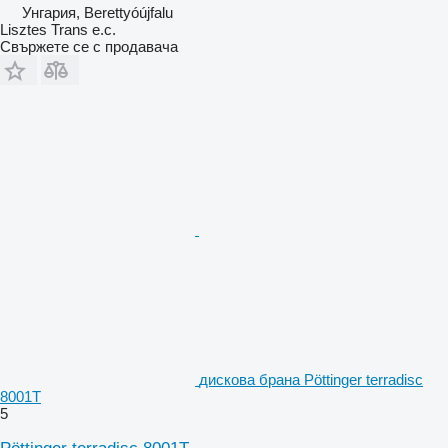
Унгария, Berettyóújfalu
Lisztes Trans e.c.
Свържете се с продавача
дискова брана Pöttinger terradisc
8001T
5