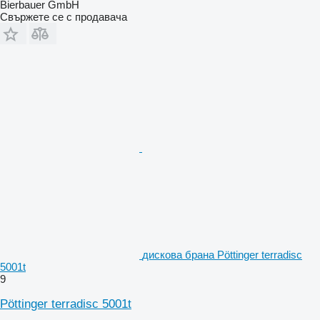
Bierbauer GmbH
Свържете се с продавача
дискова брана Pöttinger terradisc
5001t
9
Pöttinger terradisc 5001t