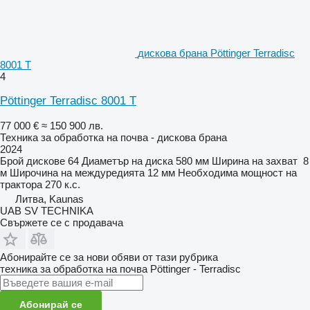
дискова брана Pöttinger Terradisc
8001 T
4
Pöttinger Terradisc 8001 T
77 000 €
≈ 150 900 лв.
Техника за обработка на почва - дискова брана
2024
Брой дискове
64
Диаметър на диска
580 мм
Ширина на захват
8
м
Широчина на междуредията
12 мм
Необходима мощност на
трактора
270 к.с.
Литва, Kaunas
UAB SV TECHNIKA
Свържете се с продавача
Абонирайте се за нови обяви от тази рубрика
техника за обработка на почва
Pöttinger - Terradisc
Абонирай се