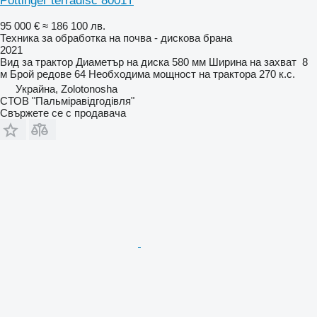
Pöttinger terradisc 8001T
95 000 €
≈ 186 100 лв.
Техника за обработка на почва - дискова брана
2021
Вид
за трактор
Диаметър на диска
580 мм
Ширина на захват
8
м
Брой редове
64
Необходима мощност на трактора
270 к.с.
Украйна, Zolotonosha
СТОВ "Пальміравідгодівля"
Свържете се с продавача