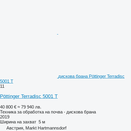
дискова брана Pöttinger Terradisc
5001 T
11
Pöttinger Terradisc 5001 T
40 800 €
≈ 79 940 лв.
Техника за обработка на почва - дискова брана
2019
Ширина на захват
5 м
Австрия, Markt Hartmannsdorf