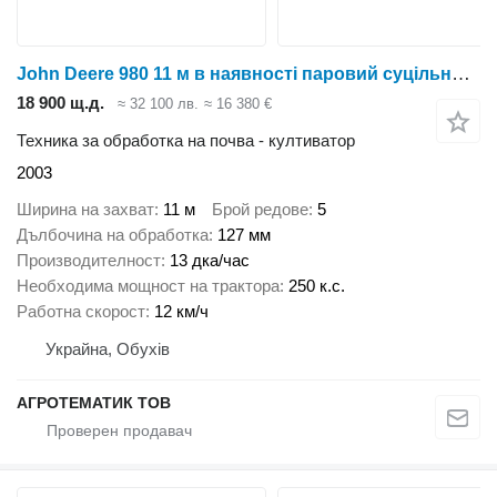
John Deere 980 11 м в наявності паровий суцільного обробітку передпосівний
18 900 щ.д.
≈ 32 100 лв.
≈ 16 380 €
Техника за обработка на почва - култиватор
2003
Ширина на захват
11 м
Брой редове
5
Дълбочина на обработка
127 мм
Производителност
13 дка/час
Необходима мощност на трактора
250 к.с.
Работна скорост
12 км/ч
Украйна, Обухів
АГРОТЕМАТИК ТОВ