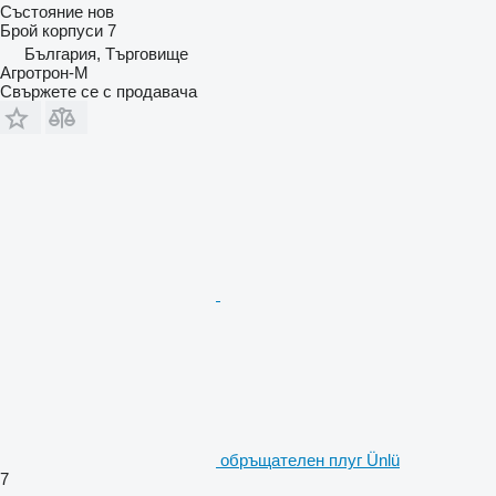
Състояние
нов
Брой корпуси
7
България, Търговище
Агротрон-М
Свържете се с продавача
обръщателен плуг Ünlü
7