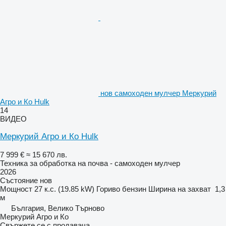
нов самоходен мулчер Меркурий
Агро и Ко Hulk
14
ВИДЕО
Меркурий Агро и Ко Hulk
7 999 €
≈ 15 670 лв.
Техника за обработка на почва - самоходен мулчер
2026
Състояние
нов
Мощност
27 к.с. (19.85 kW)
Гориво
бензин
Ширина на захват
1,3
м
България, Велико Търново
Меркурий Агро и Ко
Свържете се с продавача