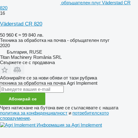
обръщателен плуг Väderstad CR
820
16
Väderstad CR 820
50 960 €
≈ 99 840 лв.
Техника за обработка на почва - обръщателен плуг
2020
България, RUSE
Titan Machinery România SRL
Свържете се с продавача
Абонирайте се за нови обяви от тази рубрика
техника за обработка на почва
Agri Implement
Абонирай се
Чрез натискане на бутона вие се съгласявате с нашата
политика за конфиденциалност
и
потребителското
споразумение
.
Информация за Agri Implement