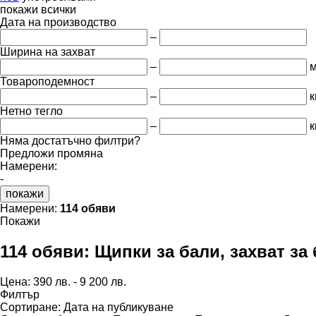
покажи всички
Дата на производство
–
Ширина на захват
–
Товароподемност
–
к
Нетно тегло
–
к
Няма достатъчно филтри?
Предложи промяна
Намерени:
-
покажи
Намерени:
114 обяви
Покажи
114 обяви:
Щипки за бали, захват за
Цена:
390 лв. - 9 200 лв.
Филтър
Сортиране
:
Дата на публикуване