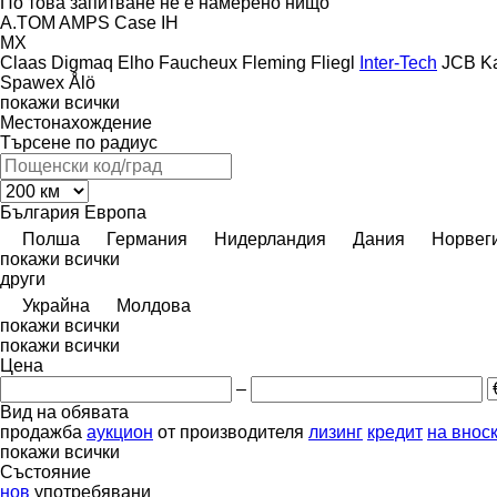
По това запитване не е намерено нищо
A.TOM
AMPS
Case IH
MX
Claas
Digmaq
Elho
Faucheux
Fleming
Fliegl
Inter-Tech
JCB
K
Spawex
Ålö
покажи всички
Местонахождение
Търсене по радиус
България
Европа
Полша
Германия
Нидерландия
Дания
Норвег
покажи всички
други
Украйна
Молдова
покажи всички
покажи всички
Цена
–
Вид на обявата
продажба
аукцион
от производителя
лизинг
кредит
на внос
покажи всички
Състояние
нов
употребявани