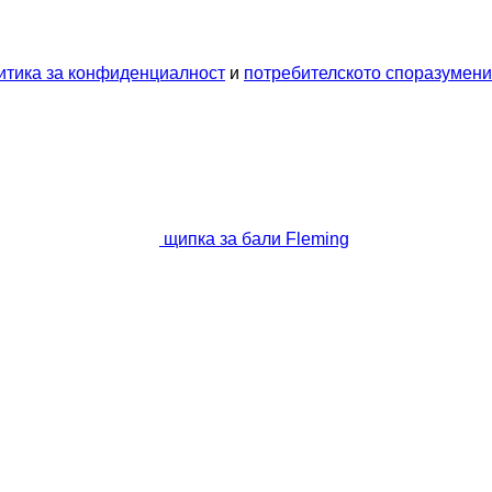
итика за конфиденциалност
и
потребителското споразумен
щипка за бали Fleming