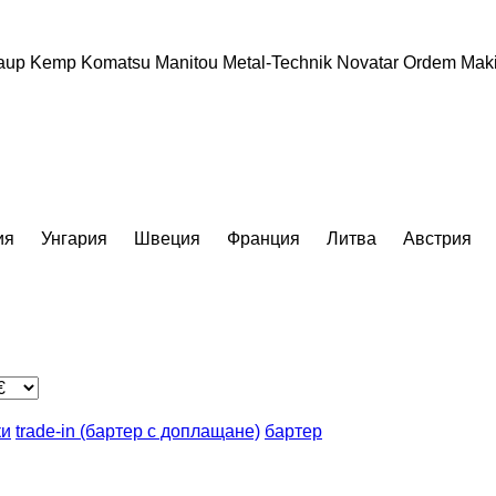
aup
Kemp
Komatsu
Manitou
Metal-Technik
Novatar
Ordem Mak
ия
Унгария
Швеция
Франция
Литва
Австрия
ки
trade-in (бартер с доплащане)
бартер