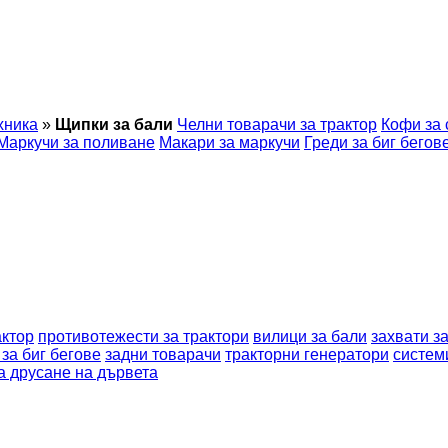
хника
»
Щипки за бали
Челни товарачи за трактор
Кофи за
Маркучи за поливане
Макари за маркучи
Греди за биг бегов
актор
противотежести за трактори
вилици за бали
захвати з
 за биг бегове
задни товарачи
тракторни генератори
систем
а друсане на дървета