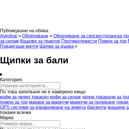
Публикуване на обява
Agroline
»
Оборудване
»
Оборудване за селскостопанска те
за силаж
Кошове за трактор
Противотежести
Помпи за тор
Повдигащи мачти
Щипки за дърва
»
Щипки за бали
Категория
По това запитване не е намерено нищо
кофи за челен товарач
кофи за силаж
челни товарачи за тр
помпи за тор
макари за маркучи
маркучи за поливане
греди
GPS системи за изравняване на земята
брезенти
машини з
покажи всички
Марка