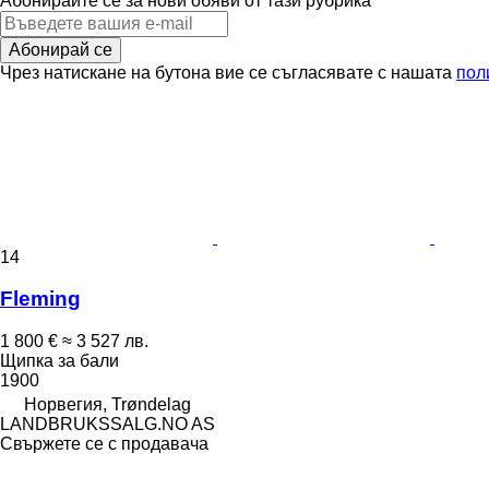
Абонирайте се за нови обяви от тази рубрика
Абонирай се
Чрез натискане на бутона вие се съгласявате с нашата
пол
14
Fleming
1 800 €
≈ 3 527 лв.
Щипка за бали
1900
Норвегия, Trøndelag
LANDBRUKSSALG.NO AS
Свържете се с продавача