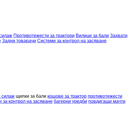
 силаж
Противотежести за трактори
Вилици за бали
Захвати
е
Задни товарачи
Системи за контрол на засяване
а силаж
щипки за бали
кошове за трактор
противотежести
и за контрол на засяване
багерни уредби
повдигащи мачти