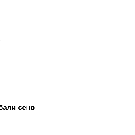
м
г
г
 бали сено