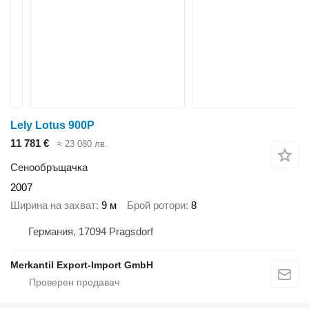
Lely Lotus 900P
11 781 €
≈ 23 080 лв.
Сенообръщачка
2007
Ширина на захват
9 м
Брой ротори
8
Германия, 17094 Pragsdorf
Merkantil Export-Import GmbH