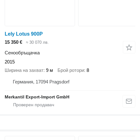
Lely Lotus 900P
15 350 €
≈ 30 070 лв.
Сенообръщачка
2015
Ширина на захват
9 м
Брой ротори
8
Германия, 17094 Pragsdorf
Merkantil Export-Import GmbH