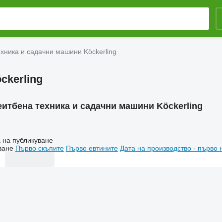
хника и садачни машини Köckerling
ckerling
еитбена техника и садачни машини Köckerling
 на публикуване
ване
Първо скъпите
Първо евтините
Дата на производство - първо 