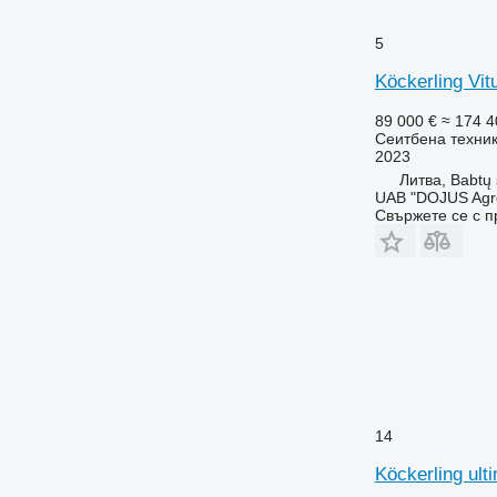
5
Köckerling Vit
89 000 €
≈ 174 4
Сеитбена техник
2023
Литва, Babtų 
UAB "DOJUS Agr
Свържете се с 
14
Köckerling ult