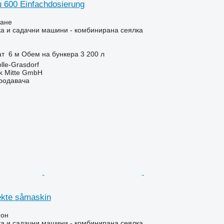
u 600 Einfachdosierung
ване
а и садачни машини - комбинирана сеялка
ат
6 м
Обем на бункера
3 200 л
lle-Grasdorf
ik Mitte GmbH
продавача
ekte såmaskin
ион
а и садачни машини - комбинирана сеялка