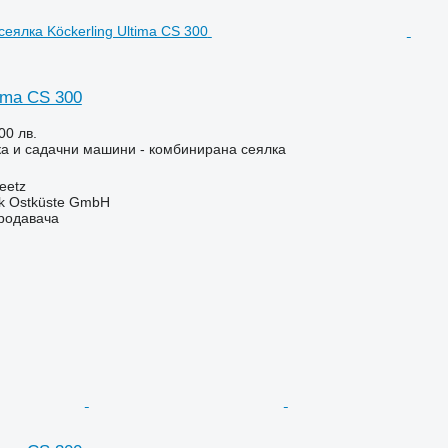
tima CS 300
00 лв.
а и садачни машини - комбинирана сеялка
eetz
ik Ostküste GmbH
продавача