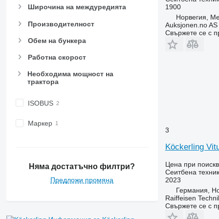
1900
Широчина на междуредията
Норвегия, Me
Производителност
Auksjonen.no AS
Свържете се с 
Обем на бункера
Работна скорост
Необходима мощност на
трактора
ISOBUS
Маркер
3
Köckerling Vit
Цена при поиск
Няма достатъчно филтри?
Сеитбена техник
Предложи промяна
2023
Германия, Ho
Raiffeisen Techn
Свържете се с 