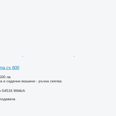
ima cs 600
500 лв.
а и садачни машини - ръчна сеялка
-54516 Wittlich
продавача