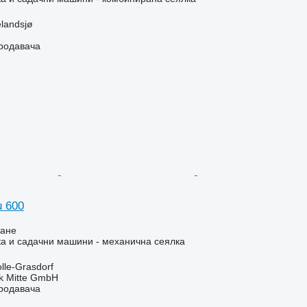
landsjø
продавача
u 600
ване
а и садачни машини - механична сеялка
lle-Grasdorf
ik Mitte GmbH
продавача