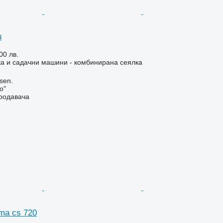
u
00 лв.
а и садачни машини - комбинирана сеялка
sen.
o"
продавача
ima cs 720