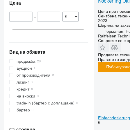
Köckerling Ul
Цена
Франция
Цена при поиск
Норвегия
Сеитбена техник
–
Литва
2023
Ширина на захв
Великобритания
Германия, Ho
Raiffeisen Techn
Свържете се с 
Вид на обявата
Продавате техн
Правете го заедн
продажба
Публикуване
аукцион
от производителя
лизинг
кредит
на вноски
trade-in (бартер с доплащане)
бартер
Einfachdosierung
6
Състояние