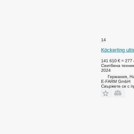
14
Köckerling ult
141 610 €
≈ 277 
Сеитбена техник
2024
Германия, H
E-FARM GmbH
Свържете се с 