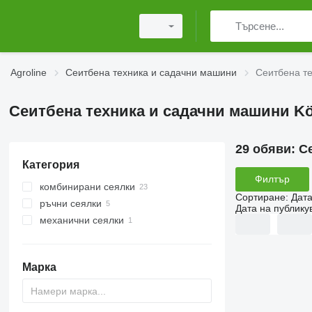
Agroline
Сеитбена техника и садачни машини
Сеитбена те
Сеитбена техника и садачни машини Kö
29 обяви:
С
Категория
Филтър
комбинирани сеялки
Сортиране
:
Дата
ръчни сеялки
Дата на публику
механични сеялки
Марка