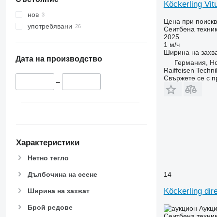
Köckerling Vit
нов
Цена при поиск
употребявани
Сеитбена техник
2025
1 м/ч
Ширина на захв
Дата на производство
Германия, Ho
Raiffeisen Techn
Свържете се с 
–
Характеристики
Нетно тегло
Дълбочина на сеене
14
Köckerling dir
Ширина на захват
Брой редове
Аукц
Сеитбена техник