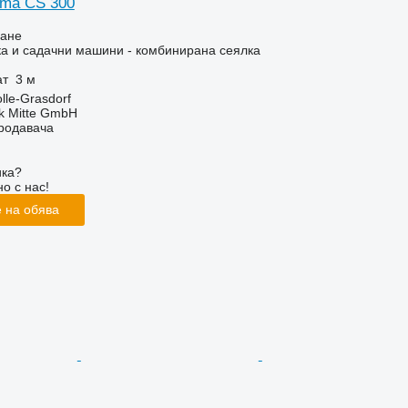
tima CS 300
ване
а и садачни машини - комбинирана сеялка
ат
3 м
lle-Grasdorf
ik Mitte GmbH
продавача
ика?
о с нас!
 на обява