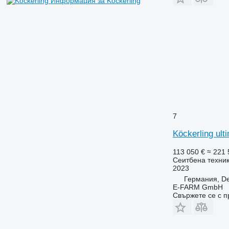
Информация за Köckerling
7
Köckerling ult
113 050 €
≈ 221 
Сеитбена техник
2023
Германия, De
E-FARM GmbH
Свържете се с 