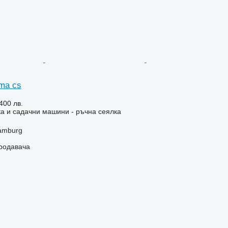
ima cs
400 лв.
а и садачни машини - ръчна сеялка
amburg
продавача