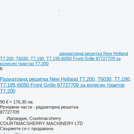
радиаторна решетка New Holland
T7.200, T6030, T7.190, T7.195,t6050 Front Grille 87727709 за
колесен трактор T7.200
6
Радиаторна решетка New Holland T7.200, T6030, T7.190,
T7.195,t6050 Front Grille 87727709 за колесен трактор
T7.200
90 €
≈ 176,30 лв.
Резервни части - радиаторна решетка
87727709
Ирландия, Courtmacsherry
COURTMACSHERRY MACHINERY LTD
Свържете се с продавача