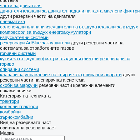
система
части на двигателя
двигатели
клапани за двигател
педали на газта
маслени филтри
други резервни части на двигателя
пневматика
соленоидни клапани
изсушители на въздуха
клапани за въздух
компресори за въздух
енергоакумулатори
изпускателни системи
резервоари AdBlue
заглушители
други резервни части на
системата за отработените газове
горивни системи
кутии за въздушни филтри
въздушни филтри
резервоари за
гориво
спирачни системи
клапани за управление на спирачката
спирачни апарати
други
резервни части на спирачната система
скоби за маркучи
резервни части
крепежни елементи
покажи всички
Категория на техниката
трактори
колесни трактори
комбайни
зърнокомбайни
Вид на резервната част
оригинална резервна част
Марка