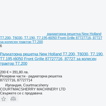
радиаторна решетка New Holland
T7.200, T6030, T7.190, T7.195,t6050 Front Grille 87727716, 87727
за колесен трактор T7.200
6
Радиаторна решетка New Holland T7.200, T6030, T7.190,
T7.195,t6050 Front Grille 87727716, 87727 за колесен
трактор T7.200
200 €
≈ 391,80 лв.
Резервни части - радиаторна решетка
87727716, 87727714
Ирландия, Courtmacsherry
COURTMACSHERRY MACHINERY LTD
Свържете се с продавача