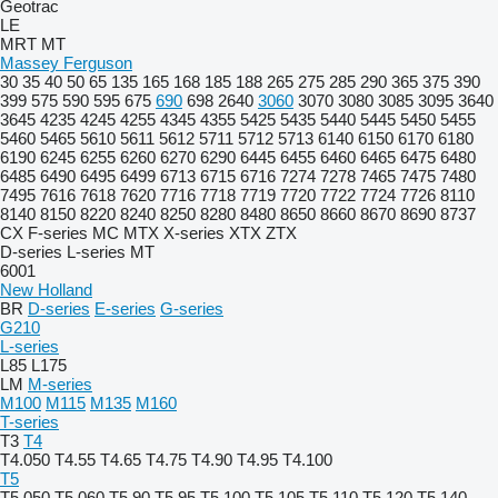
Geotrac
LE
MRT
MT
Massey Ferguson
30
35
40
50
65
135
165
168
185
188
265
275
285
290
365
375
390
399
575
590
595
675
690
698
2640
3060
3070
3080
3085
3095
3640
3645
4235
4245
4255
4345
4355
5425
5435
5440
5445
5450
5455
5460
5465
5610
5611
5612
5711
5712
5713
6140
6150
6170
6180
6190
6245
6255
6260
6270
6290
6445
6455
6460
6465
6475
6480
6485
6490
6495
6499
6713
6715
6716
7274
7278
7465
7475
7480
7495
7616
7618
7620
7716
7718
7719
7720
7722
7724
7726
8110
8140
8150
8220
8240
8250
8280
8480
8650
8660
8670
8690
8737
CX
F-series
MC
MTX
X-series
XTX
ZTX
D-series
L-series
MT
6001
New Holland
BR
D-series
E-series
G-series
G210
L-series
L85
L175
LM
M-series
M100
M115
M135
M160
T-series
T3
T4
T4.050
T4.55
T4.65
T4.75
T4.90
T4.95
T4.100
T5
T5.050
T5.060
T5.90
T5.95
T5.100
T5.105
T5.110
T5.120
T5.140