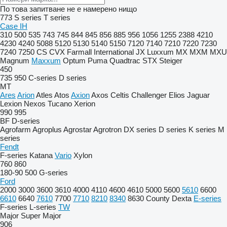
По това запитване не е намерено нищо
773
S series
T series
Case IH
310
500
535
743
745
844
845
856
885
956
1056
1255
2388
4210
4230
4240
5088
5120
5130
5140
5150
7120
7140
7210
7220
7230
7240
7250
CS
CVX
Farmall
International
JX
Luxxum
MX
MXM
MXU
Magnum
Maxxum
Optum
Puma
Quadtrac
STX
Steiger
450
735
950
C-series
D series
MT
Ares
Arion
Atles
Atos
Axion
Axos
Celtis
Challenger
Elios
Jaguar
Lexion
Nexos
Tucano
Xerion
990
995
BF
D-series
Agrofarm
Agroplus
Agrostar
Agrotron
DX series
D series
K series
M
series
Fendt
F-series
Katana
Vario
Xylon
760
860
180-90
500
G-series
Ford
2000
3000
3600
3610
4000
4110
4600
4610
5000
5600
5610
6600
6610
6640
7610
7700
7710
8210
8340
8630
County
Dexta
E-series
F-series
L-series
TW
Major
Super Major
906