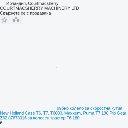
Ирландия, Courtmacsherry
COURTMACSHERRY MACHINERY LTD
Свържете се с продавача
зъбно колело за скоростна кутия
New Holland Case T6, T7, T6000, Maxxum, Puma T7.190 Pto Gear
Z62 87678016 за колесен трактор T6.180
6