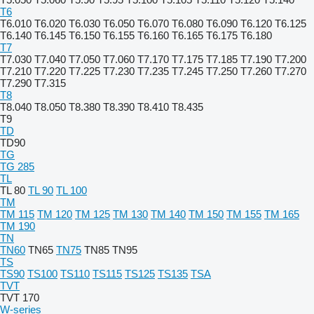
T6
T6.010
T6.020
T6.030
T6.050
T6.070
T6.080
T6.090
T6.120
T6.125
T6.140
T6.145
T6.150
T6.155
T6.160
T6.165
T6.175
T6.180
T7
T7.030
T7.040
T7.050
T7.060
T7.170
T7.175
T7.185
T7.190
T7.200
T7.210
T7.220
T7.225
T7.230
T7.235
T7.245
T7.250
T7.260
T7.270
T7.290
T7.315
T8
T8.040
T8.050
T8.380
T8.390
T8.410
T8.435
T9
TD
TD90
TG
TG 285
TL
TL 80
TL 90
TL 100
TM
TM 115
TM 120
TM 125
TM 130
TM 140
TM 150
TM 155
TM 165
TM 190
TN
TN60
TN65
TN75
TN85
TN95
TS
TS90
TS100
TS110
TS115
TS125
TS135
TSA
TVT
TVT 170
W-series