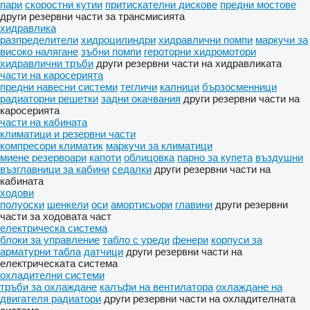
пари
скоростни кутии
притискателни дискове
предни мостове
други резервни части за трансмисията
хидравлика
разпределители
хидроцилиндри
хидравлични помпи
маркучи за
високо налягане
зъбни помпи
героторни хидромотори
хидравлични тръби
други резервни части на хидравликата
части на каросерията
предни навесни системи
тегличи
калници
бързосменници
радиаторни решетки
задни окачвания
други резервни части на
каросерията
части на кабината
климатици и резервни части
компресори климатик
маркучи за климатици
миене резервоари
капоти
облицовка
парно за купета
въздушни
възглавници за кабини
седалки
други резервни части на
кабината
ходови
полуоски
шенкели
оси
амортисьори
главини
други резервни
части за ходовата част
електрическа система
блоки за управление
табло с уреди
фенери
корпуси за
арматурни табла
датчици
други резервни части на
електрическата система
охладителни системи
тръби за охлаждане
калъфи на вентилатора
охлаждане на
двигателя радиатори
други резервни части на охладителната