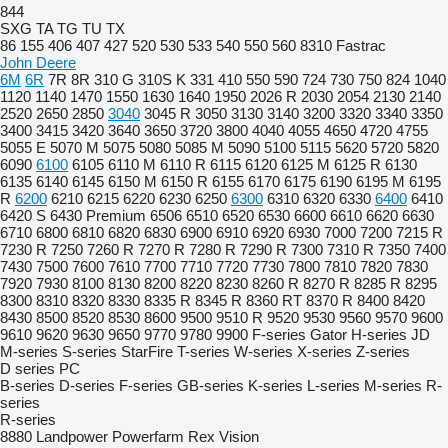
844
SXG
TA
TG
TU
TX
86
155
406
407
427
520
530
533
540
550
560
8310
Fastrac
John Deere
6M
6R
7R
8R
310 G
310S K
331
410
550
590
724
730
750
824
1040
1120
1140
1470
1550
1630
1640
1950
2026 R
2030
2054
2130
2140
2520
2650
2850
3040
3045 R
3050
3130
3140
3200
3320
3340
3350
3400
3415
3420
3640
3650
3720
3800
4040
4055
4650
4720
4755
5055 E
5070 M
5075
5080
5085 M
5090
5100
5115
5620
5720
5820
6090
6100
6105
6110 M
6110 R
6115
6120
6125 M
6125 R
6130
6135
6140
6145
6150 M
6150 R
6155
6170
6175
6190
6195 M
6195
R
6200
6210
6215
6220
6230
6250
6300
6310
6320
6330
6400
6410
6420 S
6430 Premium
6506
6510
6520
6530
6600
6610
6620
6630
6710
6800
6810
6820
6830
6900
6910
6920
6930
7000
7200
7215 R
7230 R
7250
7260 R
7270 R
7280 R
7290 R
7300
7310 R
7350
7400
7430
7500
7600
7610
7700
7710
7720
7730
7800
7810
7820
7830
7920
7930
8100
8130
8200
8220
8230
8260 R
8270 R
8285 R
8295
8300
8310
8320
8330
8335 R
8345 R
8360 RT
8370 R
8400
8420
8430
8500
8520
8530
8600
9500
9510 R
9520
9530
9560
9570
9600
9610
9620
9630
9650
9770
9780
9900
F-series
Gator
H-series
JD
M-series
S-series
StarFire
T-series
W-series
X-series
Z-series
D series
PC
B-series
D-series
F-series
GB-series
K-series
L-series
M-series
R-
series
R-series
8880
Landpower
Powerfarm
Rex
Vision