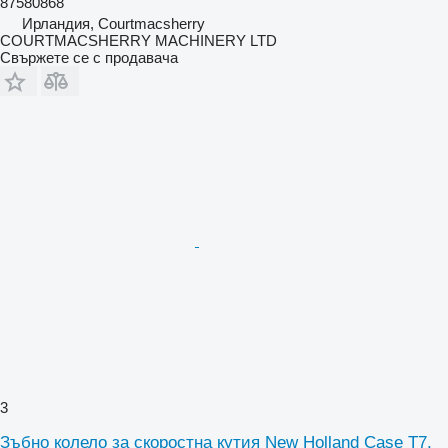
87580868
Ирландия, Courtmacsherry
COURTMACSHERRY MACHINERY LTD
Свържете се с продавача
3
Зъбно колело за скоростна кутия New Holland Case T7,