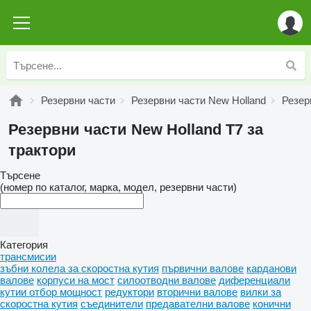
Резервни части
Резервни части New Holland
Резер
Резервни части New Holland T7 за
трактори
Търсене
(номер по каталог, марка, модел, резервни части)
Категория
трансмисии
зъбни колела за скоростна кутия
първични валове
карданови
валове
корпуси на мост
силоотводни валове
диференциали
кутии отбор мощност
редуктори
вторични валове
вилки за
скоростна кутия
съединители
предавателни валове
конични