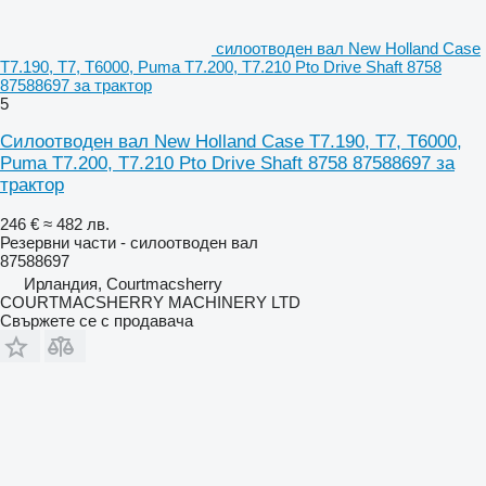
силоотводен вал New Holland Case
T7.190, T7, T6000, Puma T7.200, T7.210 Pto Drive Shaft 8758
87588697 за трактор
5
Силоотводен вал New Holland Case T7.190, T7, T6000,
Puma T7.200, T7.210 Pto Drive Shaft 8758 87588697 за
трактор
246 €
≈ 482 лв.
Резервни части - силоотводен вал
87588697
Ирландия, Courtmacsherry
COURTMACSHERRY MACHINERY LTD
Свържете се с продавача