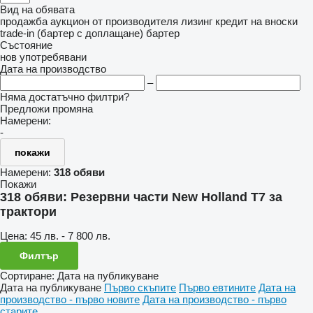
Вид на обявата
продажба
аукцион
от производителя
лизинг
кредит
на вноски
trade-in (бартер с доплащане)
бартер
Състояние
нов
употребявани
Дата на производство
–
Няма достатъчно филтри?
Предложи промяна
Намерени:
-
покажи
Намерени:
318 обяви
Покажи
318 обяви:
Резервни части New Holland T7 за
трактори
Цена:
45 лв. - 7 800 лв.
Филтър
Сортиране
:
Дата на публикуване
Дата на публикуване
Първо скъпите
Първо евтините
Дата на
производство - първо новите
Дата на производство - първо
старите