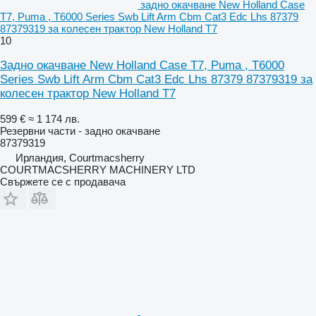
задно окачване New Holland Case
T7, Puma , T6000 Series Swb Lift Arm Cbm Cat3 Edc Lhs 87379
87379319 за колесен трактор New Holland T7
10
Задно окачване New Holland Case T7, Puma , T6000
Series Swb Lift Arm Cbm Cat3 Edc Lhs 87379 87379319 за
колесен трактор New Holland T7
599 €
≈ 1 174 лв.
Резервни части - задно окачване
87379319
Ирландия, Courtmacsherry
COURTMACSHERRY MACHINERY LTD
Свържете се с продавача