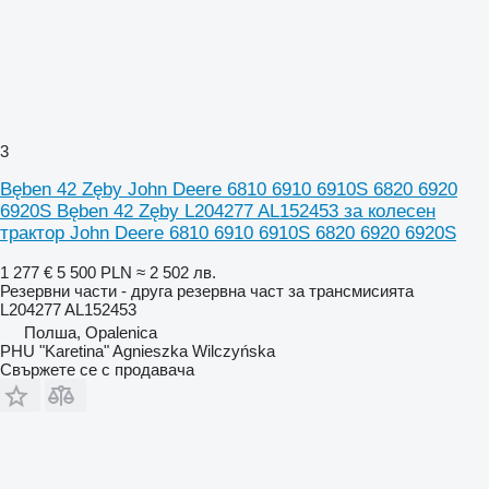
3
Bęben 42 Zęby John Deere 6810 6910 6910S 6820 6920
6920S Bęben 42 Zęby L204277 AL152453 за колесен
трактор John Deere 6810 6910 6910S 6820 6920 6920S
1 277 €
5 500 PLN
≈ 2 502 лв.
Резервни части - друга резервна част за трансмисията
L204277 AL152453
Полша, Opalenica
PHU "Karetina" Agnieszka Wilczyńska
Свържете се с продавача