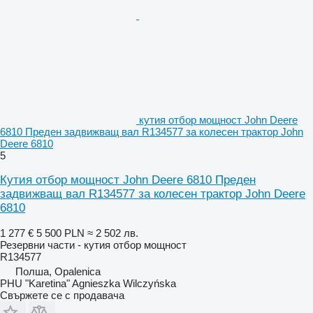
кутия отбор мощност John Deere
6810 Преден задвижващ вал R134577 за колесен трактор John
Deere 6810
5
Кутия отбор мощност John Deere 6810 Преден
задвижващ вал R134577 за колесен трактор John Deere
6810
1 277 €
5 500 PLN
≈ 2 502 лв.
Резервни части - кутия отбор мощност
R134577
Полша, Opalenica
PHU "Karetina" Agnieszka Wilczyńska
Свържете се с продавача