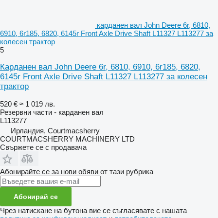
карданен вал John Deere 6r, 6810,
6910, 6r185, 6820, 6145r Front Axle Drive Shaft L11327 L113277 за
колесен трактор
5
Карданен вал John Deere 6r, 6810, 6910, 6r185, 6820,
6145r Front Axle Drive Shaft L11327 L113277 за колесен
трактор
520 €
≈ 1 019 лв.
Резервни части - карданен вал
L113277
Ирландия, Courtmacsherry
COURTMACSHERRY MACHINERY LTD
Свържете се с продавача
Абонирайте се за нови обяви от тази рубрика
Абонирай се
Чрез натискане на бутона вие се съгласявате с нашата