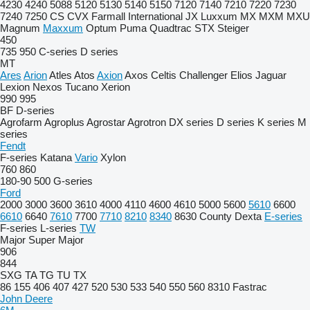
4230
4240
5088
5120
5130
5140
5150
7120
7140
7210
7220
7230
7240
7250
CS
CVX
Farmall
International
JX
Luxxum
MX
MXM
MXU
Magnum
Maxxum
Optum
Puma
Quadtrac
STX
Steiger
450
735
950
C-series
D series
MT
Ares
Arion
Atles
Atos
Axion
Axos
Celtis
Challenger
Elios
Jaguar
Lexion
Nexos
Tucano
Xerion
990
995
BF
D-series
Agrofarm
Agroplus
Agrostar
Agrotron
DX series
D series
K series
M
series
Fendt
F-series
Katana
Vario
Xylon
760
860
180-90
500
G-series
Ford
2000
3000
3600
3610
4000
4110
4600
4610
5000
5600
5610
6600
6610
6640
7610
7700
7710
8210
8340
8630
County
Dexta
E-series
F-series
L-series
TW
Major
Super Major
906
844
SXG
TA
TG
TU
TX
86
155
406
407
427
520
530
533
540
550
560
8310
Fastrac
John Deere