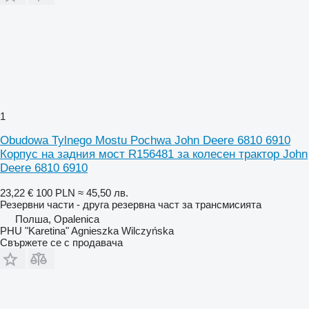
1
Obudowa Tylnego Mostu Pochwa John Deere 6810 6910
Корпус на задния мост R156481 за колесен трактор John
Deere 6810 6910
23,22 €
100 PLN
≈ 45,50 лв.
Резервни части - друга резервна част за трансмисията
Полша, Opalenica
PHU "Karetina" Agnieszka Wilczyńska
Свържете се с продавача