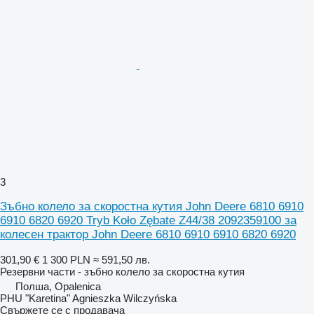
3
Зъбно колело за скоростна кутия John Deere 6810 6910
6910 6820 6920 Tryb Koło Zębate Z44/38 2092359100 за
колесен трактор John Deere 6810 6910 6910 6820 6920
301,90 €
1 300 PLN
≈ 591,50 лв.
Резервни части - зъбно колело за скоростна кутия
Полша, Opalenica
PHU "Karetina" Agnieszka Wilczyńska
Свържете се с продавача