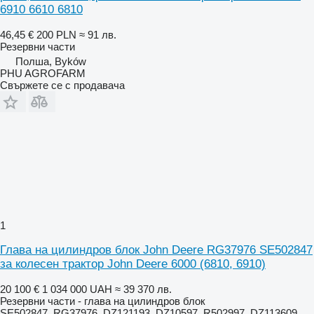
6910 6610 6810
46,45 €
200 PLN
≈ 91 лв.
Резервни части
Полша, Byków
PHU AGROFARM
Свържете се с продавача
1
Глава на цилиндров блок John Deere RG37976 SE502847
за колесен трактор John Deere 6000 (6810, 6910)
20 100 €
1 034 000 UAH
≈ 39 370 лв.
Резервни части - глава на цилиндров блок
SE502847, RG37976, DZ121193, DZ10597, R502997, DZ113609,