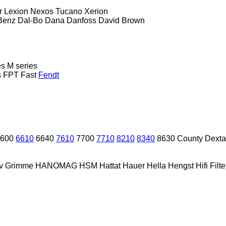
r
Lexion
Nexos
Tucano
Xerion
Benz
Dal-Bo
Dana
Danfoss
David Brown
es
M series
s
FPT
Fast
Fendt
600
6610
6640
7610
7700
7710
8210
8340
8630
County
Dexta
v
Grimme
HANOMAG
HSM
Hattat
Hauer
Hella
Hengst
Hifi Filte