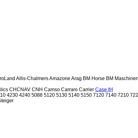
roLand
Allis-Chalmers
Amazone
Arag
BM Horse
BM Maschine
lics
CHCNAV
CNH
Camso
Carraro
Carrier
Case IH
10
4230
4240
5088
5120
5130
5140
5150
7120
7140
7210
72
Steiger