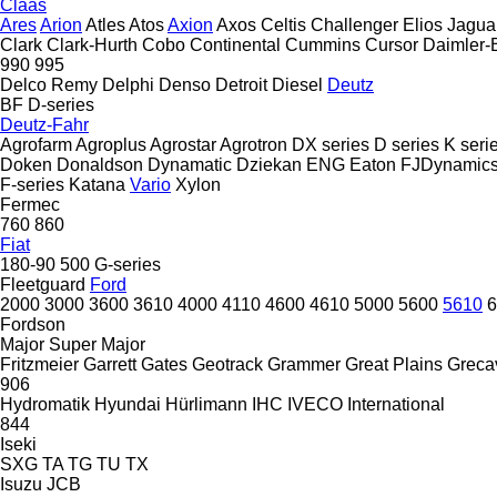
Claas
Ares
Arion
Atles
Atos
Axion
Axos
Celtis
Challenger
Elios
Jagua
Clark
Clark-Hurth
Cobo
Continental
Cummins
Cursor
Daimler-
990
995
Delco Remy
Delphi
Denso
Detroit Diesel
Deutz
BF
D-series
Deutz-Fahr
Agrofarm
Agroplus
Agrostar
Agrotron
DX series
D series
K seri
Doken
Donaldson
Dynamatic
Dziekan
ENG
Eaton
FJDynamic
F-series
Katana
Vario
Xylon
Fermec
760
860
Fiat
180-90
500
G-series
Fleetguard
Ford
2000
3000
3600
3610
4000
4110
4600
4610
5000
5600
5610
6
Fordson
Major
Super Major
Fritzmeier
Garrett
Gates
Geotrack
Grammer
Great Plains
Greca
906
Hydromatik
Hyundai
Hürlimann
IHC
IVECO
International
844
Iseki
SXG
TA
TG
TU
TX
Isuzu
JCB