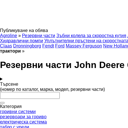
Публикуване на обява
Agroline
»
Резервни части
Зъбни колела за скоростна кутия
Хидравлични помпи
Уплътнителни пръстени на скоростната
Claas
Dronningborg
Fendt
Ford
Massey Ferguson
New Hollan
трактори
»
Резервни части John Deere 
Търсене
(номер по каталог, марка, модел, резервни части)
Категория
горивни системи
резервоари за гориво
електрическа система
табло с уреди