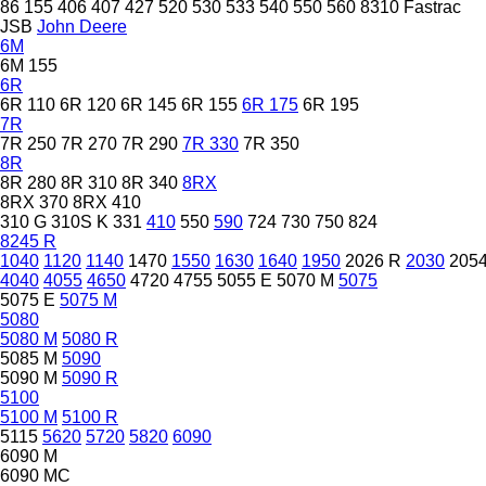
86
155
406
407
427
520
530
533
540
550
560
8310
Fastrac
JSB
John Deere
6M
6M 155
6R
6R 110
6R 120
6R 145
6R 155
6R 175
6R 195
7R
7R 250
7R 270
7R 290
7R 330
7R 350
8R
8R 280
8R 310
8R 340
8RX
8RX 370
8RX 410
310 G
310S K
331
410
550
590
724
730
750
824
8245 R
1040
1120
1140
1470
1550
1630
1640
1950
2026 R
2030
205
4040
4055
4650
4720
4755
5055 E
5070 M
5075
5075 E
5075 M
5080
5080 M
5080 R
5085 M
5090
5090 M
5090 R
5100
5100 M
5100 R
5115
5620
5720
5820
6090
6090 M
6090 MC