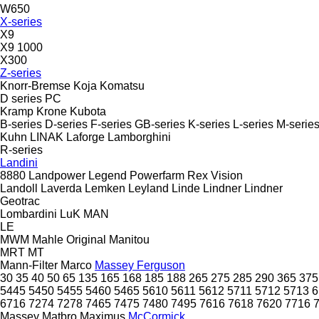
W650
X-series
X9
X9 1000
X300
Z-series
Knorr-Bremse
Koja
Komatsu
D series
PC
Kramp
Krone
Kubota
B-series
D-series
F-series
GB-series
K-series
L-series
M-serie
Kuhn
LINAK
Laforge
Lamborghini
R-series
Landini
8880
Landpower
Legend
Powerfarm
Rex
Vision
Landoll
Laverda
Lemken
Leyland
Linde
Lindner
Lindner
Geotrac
Lombardini
LuK
MAN
LE
MWM
Mahle Original
Manitou
MRT
MT
Mann-Filter
Marco
Massey Ferguson
30
35
40
50
65
135
165
168
185
188
265
275
285
290
365
375
5445
5450
5455
5460
5465
5610
5611
5612
5711
5712
5713
6
6716
7274
7278
7465
7475
7480
7495
7616
7618
7620
7716
Massey
Matbro
Maximus
McCormick