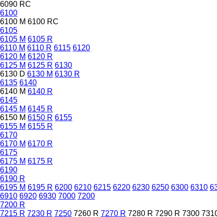
6090 RC
6100
6100 M
6100 RC
6105
6105 M
6105 R
6110 M
6110 R
6115
6120
6120 M
6120 R
6125 M
6125 R
6130
6130 D
6130 M
6130 R
6135
6140
6140 M
6140 R
6145
6145 M
6145 R
6150 M
6150 R
6155
6155 M
6155 R
6170
6170 M
6170 R
6175
6175 M
6175 R
6190
6190 R
6195 M
6195 R
6200
6210
6215
6220
6230
6250
6300
6310
6
6910
6920
6930
7000
7200
7200 R
7215 R
7230 R
7250
7260 R
7270 R
7280 R
7290 R
7300
731