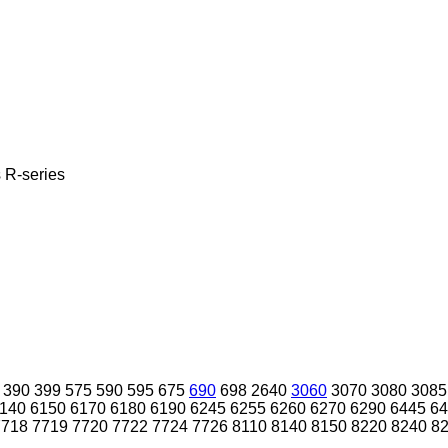
s
R-series
390
399
575
590
595
675
690
698
2640
3060
3070
3080
3085
140
6150
6170
6180
6190
6245
6255
6260
6270
6290
6445
64
7718
7719
7720
7722
7724
7726
8110
8140
8150
8220
8240
8