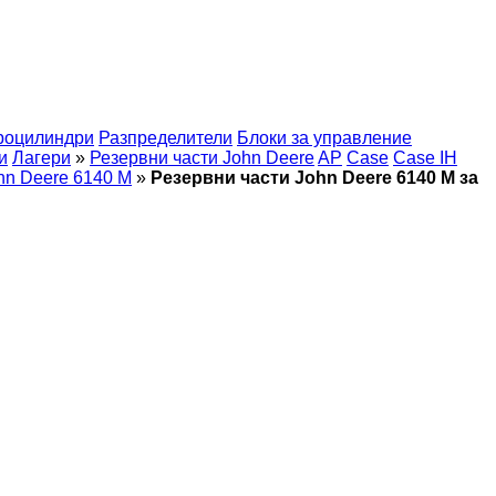
роцилиндри
Разпределители
Блоки за управление
и
Лагери
»
Резервни части John Deere
AP
Case
Case IH
hn Deere 6140 M
»
Резервни части John Deere 6140 M за