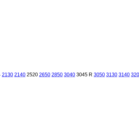
4
2130
2140
2520
2650
2850
3040
3045 R
3050
3130
3140
32