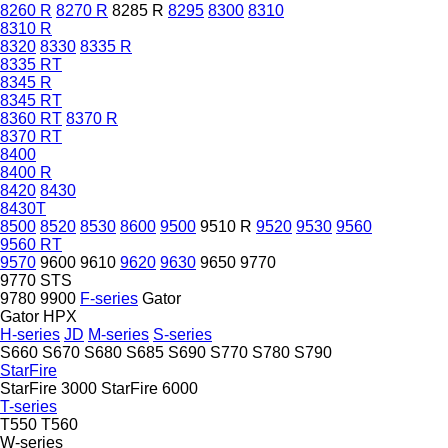
8260 R
8270 R
8285 R
8295
8300
8310
8310 R
8320
8330
8335 R
8335 RT
8345 R
8345 RT
8360 RT
8370 R
8370 RT
8400
8400 R
8420
8430
8430T
8500
8520
8530
8600
9500
9510 R
9520
9530
9560
9560 RT
9570
9600
9610
9620
9630
9650
9770
9770 STS
9780
9900
F-series
Gator
Gator HPX
H-series
JD
M-series
S-series
S660
S670
S680
S685
S690
S770
S780
S790
StarFire
StarFire 3000
StarFire 6000
T-series
T550
T560
W-series