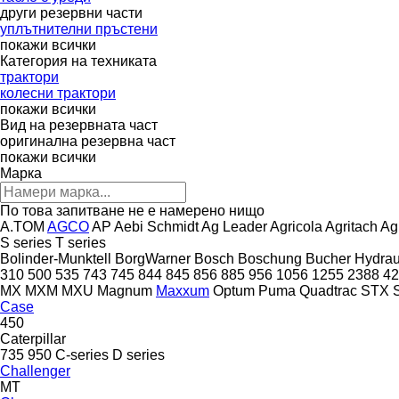
други резервни части
уплътнителни пръстени
покажи всички
Категория на техниката
трактори
колесни трактори
покажи всички
Вид на резервната част
оригинална резервна част
покажи всички
Марка
По това запитване не е намерено нищо
A.TOM
AGCO
AP
Aebi Schmidt
Ag Leader
Agricola
Agritach
Ag
S series
T series
Bolinder-Munktell
BorgWarner
Bosch
Boschung
Bucher Hydrau
310
500
535
743
745
844
845
856
885
956
1056
1255
2388
42
MX
MXM
MXU
Magnum
Maxxum
Optum
Puma
Quadtrac
STX
Case
450
Caterpillar
735
950
C-series
D series
Challenger
MT