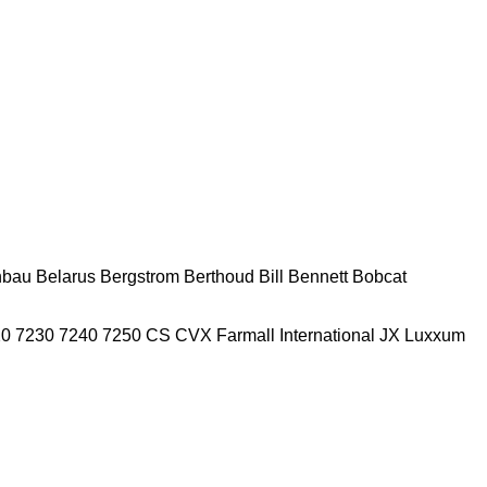
nbau
Belarus
Bergstrom
Berthoud
Bill Bennett
Bobcat
20
7230
7240
7250
CS
CVX
Farmall
International
JX
Luxxum