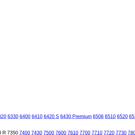
320
6330
6400
6410
6420 S
6430 Premium
6506
6510
6520
65
0 R
7350
7400
7430
7500
7600
7610
7700
7710
7720
7730
78