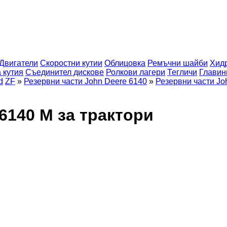
Двигатели
Скоростни кутии
Облицовка
Ремъчни шайби
Хид
 кутия
Съединител дискове
Ролкови лагери
Тегличи
Главин
d
ZF
»
Резервни части John Deere 6140
»
Резервни части Jo
6140 M за трактори