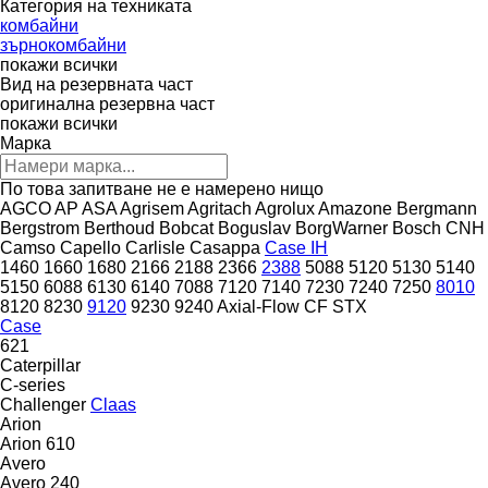
Категория на техниката
комбайни
зърнокомбайни
покажи всички
Вид на резервната част
оригинална резервна част
покажи всички
Марка
По това запитване не е намерено нищо
AGCO
AP
ASA
Agrisem
Agritach
Agrolux
Amazone
Bergmann
Bergstrom
Berthoud
Bobcat
Boguslav
BorgWarner
Bosch
CNH
Camso
Capello
Carlisle
Casappa
Case IH
1460
1660
1680
2166
2188
2366
2388
5088
5120
5130
5140
5150
6088
6130
6140
7088
7120
7140
7230
7240
7250
8010
8120
8230
9120
9230
9240
Axial-Flow
CF
STX
Case
621
Caterpillar
C-series
Challenger
Claas
Arion
Arion 610
Avero
Avero 240