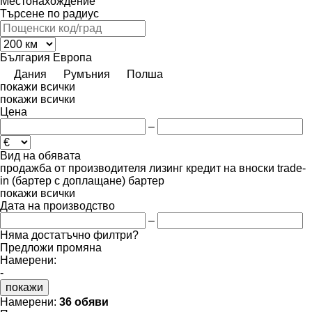
Местонахождение
Търсене по радиус
България
Европа
Дания
Румъния
Полша
покажи всички
покажи всички
Цена
–
Вид на обявата
продажба
от производителя
лизинг
кредит
на вноски
trade-
in (бартер с доплащане)
бартер
покажи всички
Дата на производство
–
Няма достатъчно филтри?
Предложи промяна
Намерени:
-
покажи
Намерени:
36 обяви