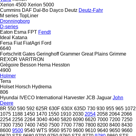
Xerion 4500
Xerion 5000
Cummins
DAF
Dal-Bo
Dayco
Deutz
Deutz-Fahr
M series
TopLiner
Dronningborg
D-series
Eaton
Esma
FPT
Fendt
Ideal
Katana
Fersa
Fiat
FiatAgri
Ford
6640
Fortschritt
Gates
Geringhoff
Grammer
Great Plains
Grimme
REXOR
VARITRON
Grégoire Besson
Hema
Hesston
4900
Holmer
Terra
Holset
Horsch
Hydrema
806
Hyundai
IVECO
International Harvester
JCB
Jaguar
John
Deere
8R
550
590
592
625R
630F
630X
635D
730
930
955
965
1072
1075
1188
1450
1470
1550
1910
2030
2054
2058
2064
2066
2254
2256
2264
3040
4040
5820
6090
6620
7000
7200
7250
7300
7350
7400
7450
7500
7700
7780
7800
8200
8400
8430
8600
9500
9540 WTS
9560
9570
9600
9610
9640
9650
9660
9670 STS
9680
9700
9750
9760 STS
9770
9780
9860 STS