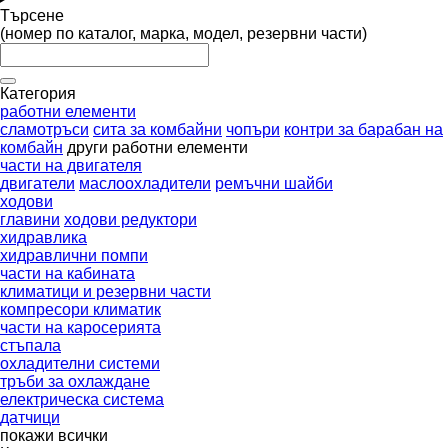
Търсене
(номер по каталог, марка, модел, резервни части)
Категория
работни елементи
сламотръси
сита за комбайни
чопъри
контри за барабан на
комбайн
други работни елементи
части на двигателя
двигатели
маслоохладители
ремъчни шайби
ходови
главини
ходови редуктори
хидравлика
хидравлични помпи
части на кабината
климатици и резервни части
компресори климатик
части на каросерията
стъпала
охладителни системи
тръби за охлаждане
електрическа система
датчици
покажи всички