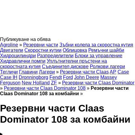
Публикуване на обява
Agroline
»
Резервни части
Зъбни колела за скоростна кутия
Двигатели
Скоростни кутии
Облицовка
Ремъчни шайби
Хидроцилиндри
Разпределители
Блоки за управление
Хидравлични помпи
Уплътнителни пръстени на
скоростната кутия
Съединител дискове
Ролкови лагери
Тегличи
Главини
Лагери
»
Резервни части Claas
AP
Case
Case IH
Dronningborg
Fendt
Ford
John Deere
Massey
Ferguson
New Holland
ZF
»
Резервни части Claas Dominator
»
Резервни части Claas Dominator 108
»
Резервни части
Claas Dominator 108 за комбайни
»
Резервни части Claas
Dominator 108 за комбайни