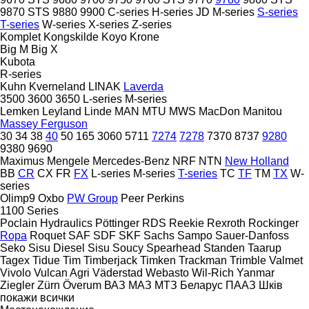
9870 STS
9880
9900
C-series
H-series
JD
M-series
S-series
T-series
W-series
X-series
Z-series
Komplet
Kongskilde
Koyo
Krone
Big M
Big X
Kubota
R-series
Kuhn
Kverneland
LINAK
Laverda
3500
3600
3650
L-series
M-series
Lemken
Leyland
Linde
MAN
MTU
MWS
MacDon
Manitou
Massey Ferguson
30
34
38
40
50
165
3060
5711
7274
7278
7370
8737
9280
9380
9690
Maximus
Mengele
Mercedes-Benz
NRF
NTN
New Holland
BB
CR
CX
FR
FX
L-series
M-series
T-series
TC
TF
TM
TX
W-
series
Olimp9
Oxbo
PW Group
Peer
Perkins
1100 Series
Poclain Hydraulics
Pöttinger
RDS
Reekie
Rexroth
Rockinger
Ropa
Roquet
SAF
SDF
SKF
Sachs
Sampo
Sauer-Danfoss
Seko
Sisu Diesel
Sisu
Soucy
Spearhead
Standen
Taarup
Tagex
Tidue
Tim
Timberjack
Timken
Trackman
Trimble
Valmet
Vivolo
Vulcan Agri
Väderstad
Webasto
Wil-Rich
Yanmar
Ziegler
Zürn
Överum
ВАЗ
МАЗ
МТЗ Беларус
ПААЗ
Шків
покажи всички