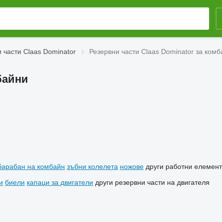
 части Claas Dominator
Резервни части Claas Dominator за ком
байни
 барабан на комбайн
зъбни колелета
ножове
други работни елемен
и
биели
капаци за двигатели
други резервни части на двигателя