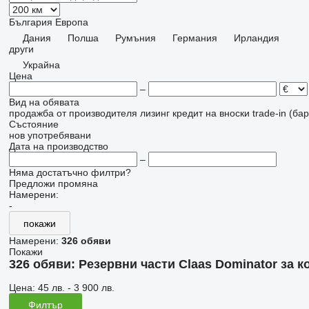
България
Европа
Дания
Полша
Румъния
Германия
Ирландия
други
Украйна
Цена
–
Вид на обявата
продажба
от производителя
лизинг
кредит
на вноски
trade-in (б
Състояние
нов
употребявани
Дата на производство
–
Няма достатъчно филтри?
Предложи промяна
Намерени:
-
покажи
Намерени:
326 обяви
Покажи
326 обяви:
Резервни части Claas Dominator за 
Цена:
45 лв. - 3 900 лв.
Филтър