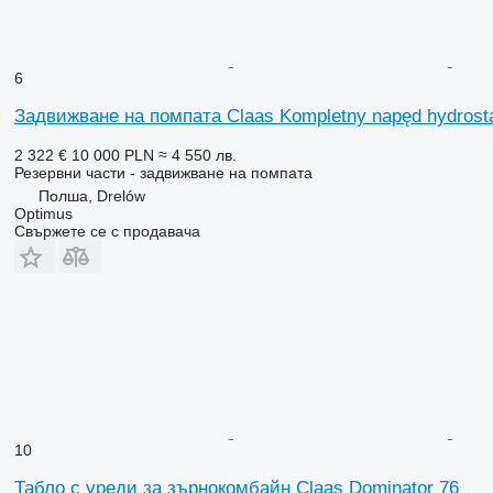
6
Задвижване на помпата Claas Kompletny napęd hydrost
2 322 €
10 000 PLN
≈ 4 550 лв.
Резервни части - задвижване на помпата
Полша, Drelów
Optimus
Свържете се с продавача
10
Табло с уреди за зърнокомбайн Claas Dominator 76