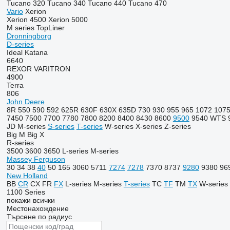
Tucano 320
Tucano 340
Tucano 440
Tucano 470
Vario
Xerion
Xerion 4500
Xerion 5000
M series
TopLiner
Dronningborg
D-series
Ideal
Katana
6640
REXOR
VARITRON
4900
Terra
806
John Deere
8R
550
590
592
625R
630F
630X
635D
730
930
955
965
1072
107
7450
7500
7700
7780
7800
8200
8400
8430
8600
9500
9540 WTS
JD
M-series
S-series
T-series
W-series
X-series
Z-series
Big M
Big X
R-series
3500
3600
3650
L-series
M-series
Massey Ferguson
30
34
38
40
50
165
3060
5711
7274
7278
7370
8737
9280
9380
96
New Holland
BB
CR
CX
FR
FX
L-series
M-series
T-series
TC
TF
TM
TX
W-series
1100 Series
покажи всички
Местонахождение
Търсене по радиус