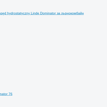
pęd hydrostatyczny Linde Dominator за зърнокомбайн
nator 76