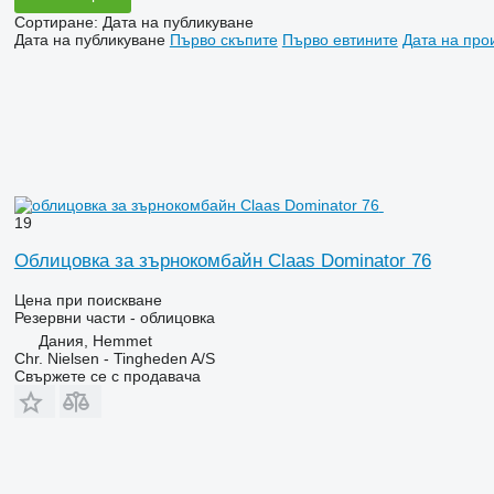
Сортиране
:
Дата на публикуване
Дата на публикуване
Първо скъпите
Първо евтините
Дата на про
19
Облицовка за зърнокомбайн Claas Dominator 76
Цена при поискване
Резервни части - облицовка
Дания, Hemmet
Chr. Nielsen - Tingheden A/S
Свържете се с продавача