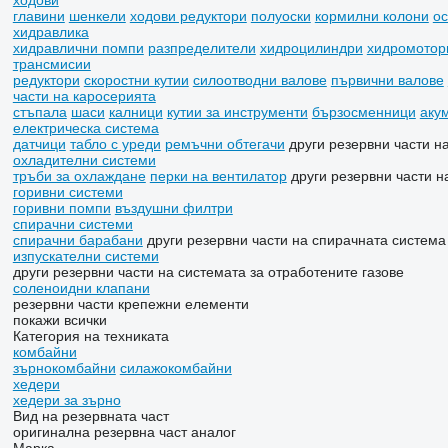
ходови
главини
шенкели
ходови редуктори
полуоски
кормилни колони
о
хидравлика
хидравлични помпи
разпределители
хидроцилиндри
хидромотор
трансмисии
редуктори
скоростни кутии
силоотводни валове
първични валове
части на каросерията
стъпала
шаси
калници
кутии за инструменти
бързосменници
аку
електрическа система
датчици
табло с уреди
ремъчни обтегачи
други резервни части н
охладителни системи
тръби за охлаждане
перки на вентилатор
други резервни части 
горивни системи
горивни помпи
въздушни филтри
спирачни системи
спирачни барабани
други резервни части на спирачната система
изпускателни системи
други резервни части на системата за отработените газове
соленоидни клапани
резервни части
крепежни елементи
покажи всички
Категория на техниката
комбайни
зърнокомбайни
силажокомбайни
хедери
хедери за зърно
Вид на резервната част
оригинална резервна част
аналог