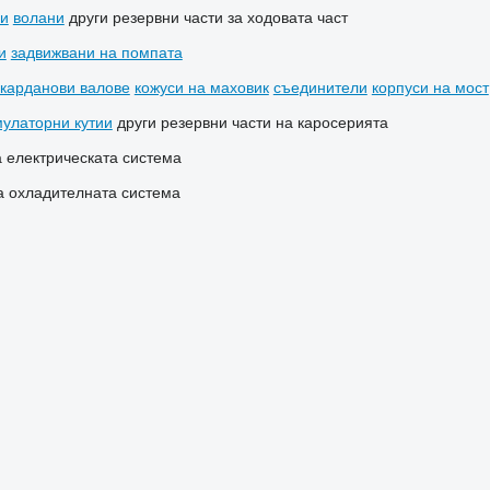
си
волани
други резервни части за ходовата част
и
задвижвани на помпата
карданови валове
кожуси на маховик
съединители
корпуси на мост
мулаторни кутии
други резервни части на каросерията
а електрическата система
на охладителната система