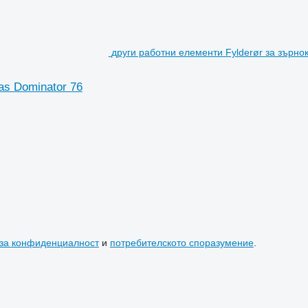
други работни елементи Fylderør за зърно
as Dominator 76
 за конфиденциалност
и
потребителското споразумение
.