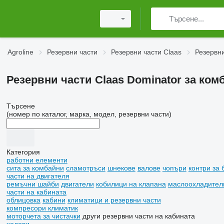
Agroline
Резервни части
Резервни части Claas
Резервни
Резервни части Claas Dominator за ком
Търсене
(номер по каталог, марка, модел, резервни части)
Категория
работни елементи
сита за комбайни
сламотръси
шнекове
валове
чопъри
контри за
части на двигателя
ремъчни шайби
двигатели
кобилици на клапана
маслоохладител
части на кабината
облицовка
кабини
климатици и резервни части
компресори климатик
моторчета за чистачки
други резервни части на кабината