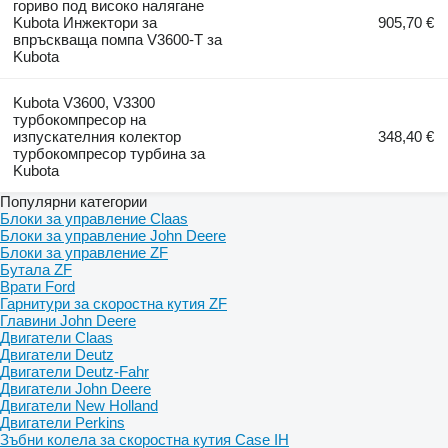
гориво под високо налягане
Kubota Инжектори за
905,70 €
впръскваща помпа V3600-T за
Kubota
Kubota V3600, V3300
турбокомпресор на
изпускателния колектор
348,40 €
турбокомпресор турбина за
Kubota
Популярни категории
Блоки за управление Claas
Блоки за управление John Deere
Блоки за управление ZF
Бутала ZF
Врати Ford
Гарнитури за скоростна кутия ZF
Главини John Deere
Двигатели Claas
Двигатели Deutz
Двигатели Deutz-Fahr
Двигатели John Deere
Двигатели New Holland
Двигатели Perkins
Зъбни колела за скоростна кутия Case IH