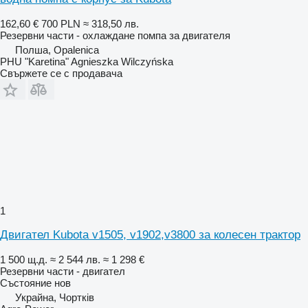
162,60 €
700 PLN
≈ 318,50 лв.
Резервни части - охлаждане помпа за двигателя
Полша, Opalenica
PHU "Karetina" Agnieszka Wilczyńska
Свържете се с продавача
1
Двигател Kubota v1505, v1902,v3800 за колесен трактор
1 500 щ.д.
≈ 2 544 лв.
≈ 1 298 €
Резервни части - двигател
Състояние
нов
Украйна, Чортків