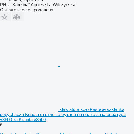
PHU "Karetina" Agnieszka Wilczyńska
Свържете се с продавача
klawiatura koło Pasowe szklanka
popychacza Kubota стъкло за бутало на ролка за клавиатура
v3600 за Kubota v3600
6