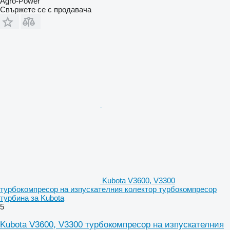
Agro-Power
Свържете се с продавача
Kubota V3600, V3300
турбокомпресор на изпускателния колектор турбокомпресор
турбина за Kubota
5
Kubota V3600, V3300 турбокомпресор на изпускателния