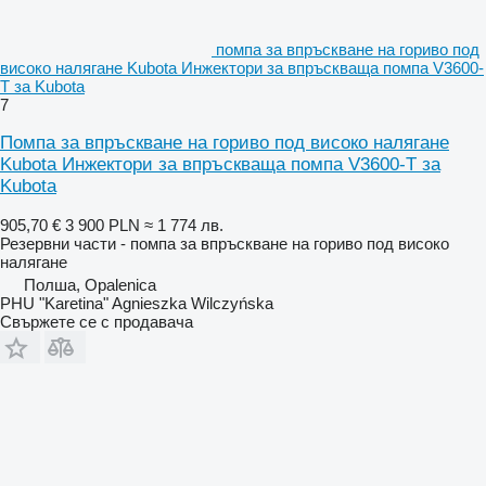
помпа за впръскване на гориво под
високо налягане Kubota Инжектори за впръскваща помпа V3600-
T за Kubota
7
Помпа за впръскване на гориво под високо налягане
Kubota Инжектори за впръскваща помпа V3600-T за
Kubota
905,70 €
3 900 PLN
≈ 1 774 лв.
Резервни части - помпа за впръскване на гориво под високо
налягане
Полша, Opalenica
PHU "Karetina" Agnieszka Wilczyńska
Свържете се с продавача