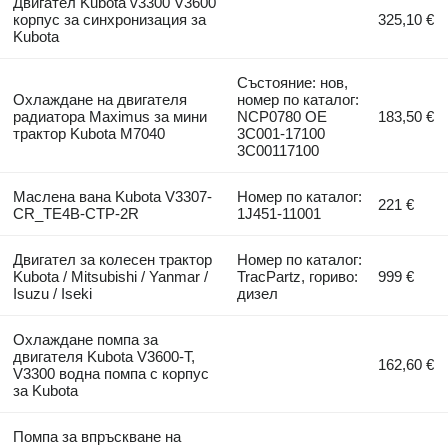
Двигател Kubota v3300 V3600
корпус за синхронизация за
325,10 €
Kubota
Състояние: нов,
Охлаждане на двигателя
номер по каталог:
радиатора Maximus за мини
NCP0780 OE
183,50 €
трактор Kubota M7040
3C001-17100
3C00117100
Маслена вана Kubota V3307-
Номер по каталог:
221 €
CR_TE4B-CTP-2R
1J451-11001
Двигател за колесен трактор
Номер по каталог:
Kubota / Mitsubishi / Yanmar /
TracPartz, гориво:
999 €
Isuzu / Iseki
дизел
Охлаждане помпа за
двигателя Kubota V3600-T,
162,60 €
V3300 водна помпа с корпус
за Kubota
Помпа за впръскване на