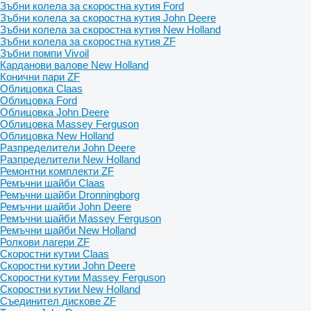
Зъбни колела за скоростна кутия Ford
Зъбни колела за скоростна кутия John Deere
Зъбни колела за скоростна кутия New Holland
Зъбни колела за скоростна кутия ZF
Зъбни помпи Vivoil
Карданови валове New Holland
Конични пари ZF
Облицовка Claas
Облицовка Ford
Облицовка John Deere
Облицовка Massey Ferguson
Облицовка New Holland
Разпределители John Deere
Разпределители New Holland
Ремонтни комплекти ZF
Ремъчни шайби Claas
Ремъчни шайби Dronningborg
Ремъчни шайби John Deere
Ремъчни шайби Massey Ferguson
Ремъчни шайби New Holland
Ролкови лагери ZF
Скоростни кутии Claas
Скоростни кутии John Deere
Скоростни кутии Massey Ferguson
Скоростни кутии New Holland
Съединител дискове ZF