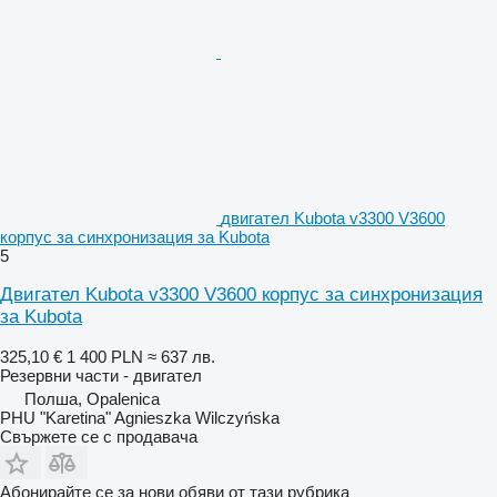
двигател Kubota v3300 V3600
корпус за синхронизация за Kubota
5
Двигател Kubota v3300 V3600 корпус за синхронизация
за Kubota
325,10 €
1 400 PLN
≈ 637 лв.
Резервни части - двигател
Полша, Opalenica
PHU "Karetina" Agnieszka Wilczyńska
Свържете се с продавача
Абонирайте се за нови обяви от тази рубрика