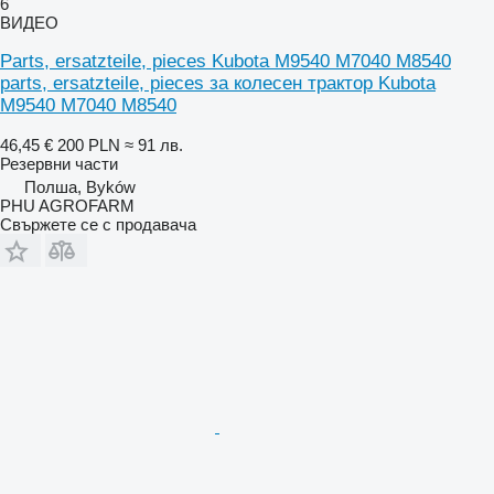
6
ВИДЕО
Parts, ersatzteile, pieces Kubota M9540 M7040 M8540
parts, ersatzteile, pieces за колесен трактор Kubota
M9540 M7040 M8540
46,45 €
200 PLN
≈ 91 лв.
Резервни части
Полша, Byków
PHU AGROFARM
Свържете се с продавача