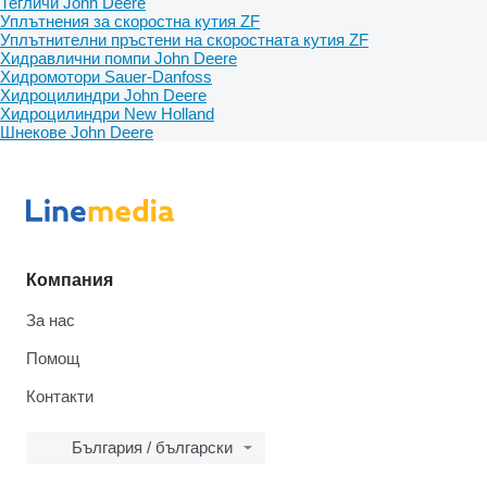
Тегличи John Deere
Уплътнения за скоростна кутия ZF
Уплътнителни пръстени на скоростната кутия ZF
Хидравлични помпи John Deere
Хидромотори Sauer-Danfoss
Хидроцилиндри John Deere
Хидроцилиндри New Holland
Шнекове John Deere
Компания
За нас
Помощ
Контакти
България / български