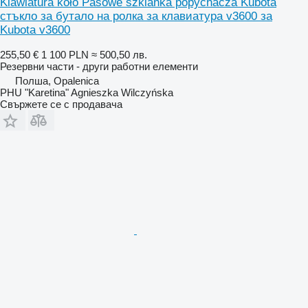
Klawiatura koło Pasowe szklanka popychacza Kubota
стъкло за бутало на ролка за клавиатура v3600 за
Kubota v3600
255,50 €
1 100 PLN
≈ 500,50 лв.
Резервни части - други работни елементи
Полша, Opalenica
PHU "Karetina" Agnieszka Wilczyńska
Свържете се с продавача