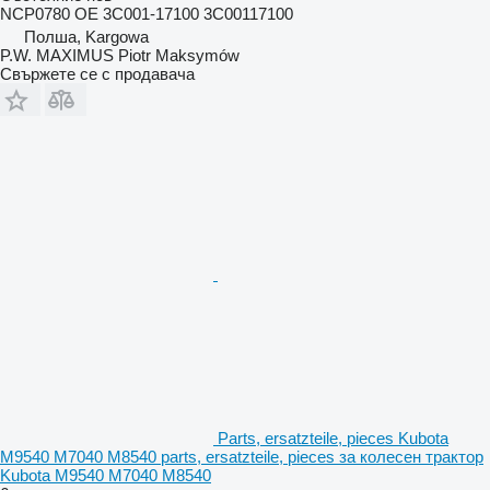
NCP0780 OE 3C001-17100 3C00117100
Полша, Kargowa
P.W. MAXIMUS Piotr Maksymów
Свържете се с продавача
Parts, ersatzteile, pieces Kubota
M9540 M7040 M8540 parts, ersatzteile, pieces за колесен трактор
Kubota M9540 M7040 M8540