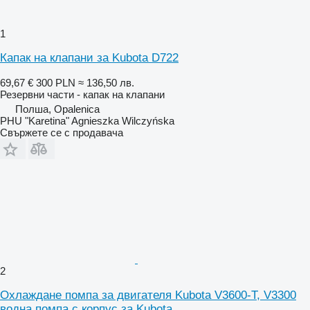
1
Капак на клапани за Kubota D722
69,67 €
300 PLN
≈ 136,50 лв.
Резервни части - капак на клапани
Полша, Opalenica
PHU "Karetina" Agnieszka Wilczyńska
Свържете се с продавача
2
Охлаждане помпа за двигателя Kubota V3600-T, V3300
водна помпа с корпус за Kubota