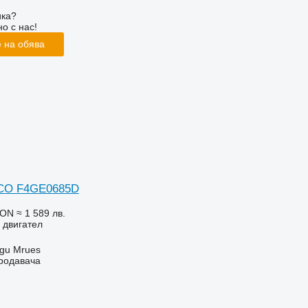
ика?
о с нас!
 на обява
ECO F4GE0685D
RON
≈ 1 589 лв.
 двигател
gu Mrues
продавача