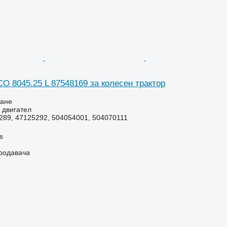
O 8045.25 L 87548169 за колесен трактор
ване
 двигател
289, 47125292, 504054001, 504070111
s
продавача