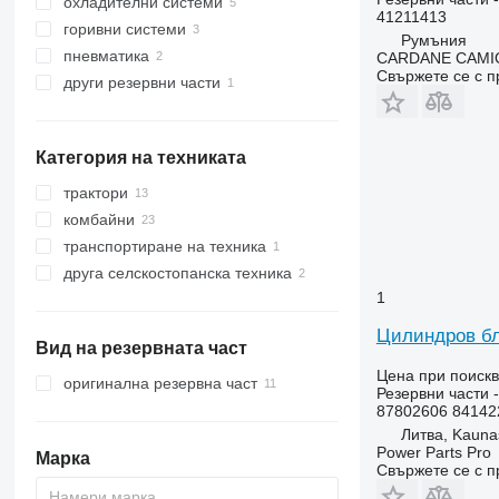
охладителни системи
двигатели
41211413
горивни системи
маслени помпи
тръби за охлаждане
Румъния
пневматика
цилиндрови блокове
охлаждане на двигателя помпи
горивни маркучи
CARDANE CAMIO
Свържете се с 
други резервни части
гърловини за масло
термостати
горивни филтри
клапани за въздух
картери
перки на вентилатор
компресори за въздух
крепежни елементи
маслени филтри
Категория на техниката
тръби за EGR клапани
сензори за налягане на маслото
трактори
комбайни
колесни трактори
транспортиране на техника
зърнокомбайни
друга селскостопанска техника
1
Цилиндров бл
Вид на резервната част
Цена при поиск
оригинална резервна част
Резервни части 
87802606 84142
Литва, Kauna
Power Parts Pro
Марка
Свържете се с 