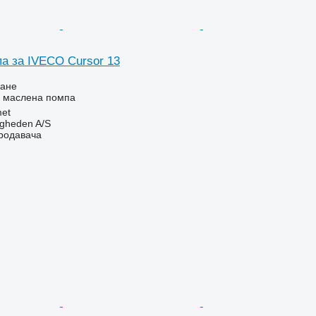
а за IVECO Cursor 13
ване
- маслена помпа
et
ingheden A/S
продавача