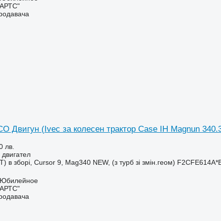
ПАРТС"
продавача
O Двигун (Ivec за колесен трактор Case IH Magnun 340.
0 лв.
 двигател
T) в зборі, Cursor 9, Mag340 NEW, (з турб зі змін.геом) F2CFE614A*
. Юбилейное
ПАРТС"
продавача