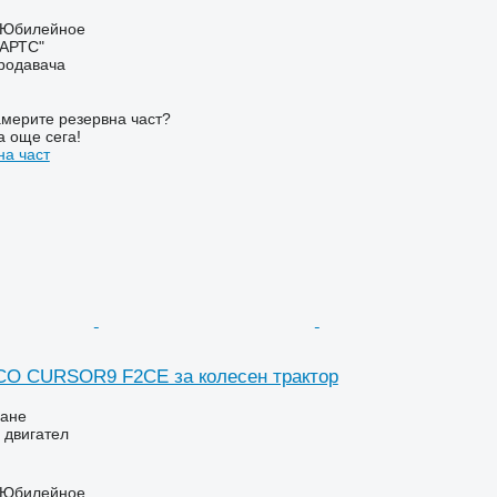
. Юбилейное
ПАРТС"
продавача
мерите резервна част?
а още сега!
на част
CO CURSOR9 F2CE за колесен трактор
ване
 двигател
. Юбилейное