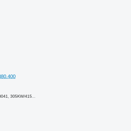
380.400
B041, 305KW/415...