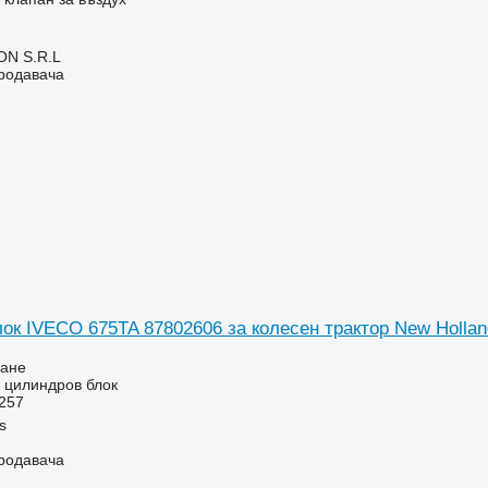
N S.R.L
продавача
ок IVECO 675TA 87802606 за колесен трактор New Holla
ване
- цилиндров блок
257
s
продавача