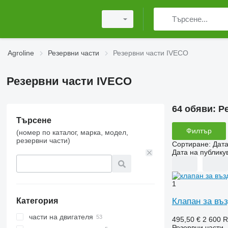
Agroline
Резервни части
Резервни части IVECO
Резервни части IVECO
64 обяви:
Р
Търсене
Филтър
(номер по каталог, марка, модел,
резервни части)
Сортиране
:
Дата
Дата на публику
1
Клапан за въ
Категория
части на двигателя
495,50 €
2 600 
Резервни части -