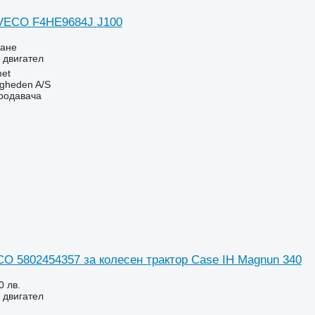
IVECO F4HE9684J J100
ване
 двигател
et
ingheden A/S
продавача
CO 5802454357 за колесен трактор Case IH Magnun 340
0 лв.
 двигател