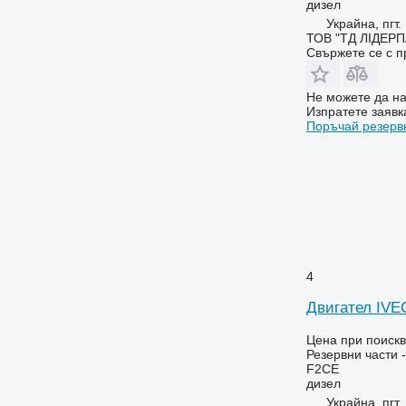
дизел
2066
6455
Украйна, пгт
ТОВ "ТД ЛІДЕР
2130
6460
Свържете се с 
2140
6465
2254
6475
Не можете да на
2256
6480
Изпратете заявк
Поръчай резерв
2264
6485
2520
6490
2650
6495
2850
6499
3040
6713
3045 R
6715
3050
6716
4
3130
7274
3140
7278
Двигател IVE
3200
7465
Цена при поиск
3320
7475
Резервни части -
3340
7480
F2CE
дизел
3350
7495
Украйна, пгт