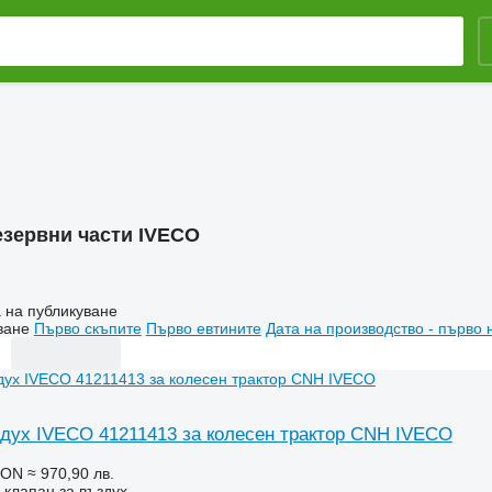
езервни части IVECO
 на публикуване
ване
Първо скъпите
Първо евтините
Дата на производство - първо 
здух IVECO 41211413 за колесен трактор CNH IVECO
RON
≈ 970,90 лв.
 клапан за въздух