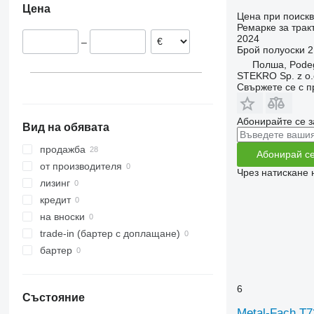
Цена
Цена при поиск
Ремарке за трак
2024
–
Брой полуоски
2
Полша, Pode
STEKRO Sp. z o.o
Свържете се с 
Абонирайте се з
Вид на обявата
продажба
Абонирай с
от производителя
Чрез натискане 
лизинг
кредит
на вноски
trade-in (бартер с доплащане)
бартер
6
Състояние
Metal-Fach T