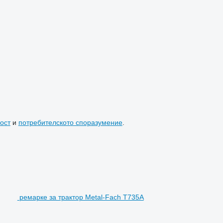
ост
и
потребителското споразумение
.
ремарке за трактор Metal-Fach T735A