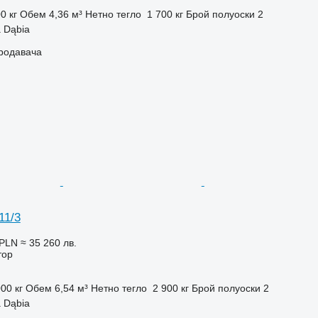
0 кг
Обем
4,36 м³
Нетно тегло
1 700 кг
Брой полуоски
2
 Dąbia
продавача
11/3
 PLN
≈ 35 260 лв.
тор
00 кг
Обем
6,54 м³
Нетно тегло
2 900 кг
Брой полуоски
2
 Dąbia