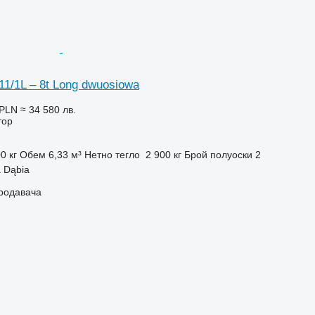
11/1L – 8t Long dwuosiowa
 PLN
≈ 34 580 лв.
тор
0 кг
Обем
6,33 м³
Нетно тегло
2 900 кг
Брой полуоски
2
 Dąbia
продавача