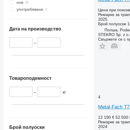
нов
употребявани
Цена при поиск
Ремарке за трак
2025
Брой полуоски
1
Дата на производство
Полша, Pode
STEKRO Sp. z o.o
Свържете се с 
–
Товароподемност
–
кг
4
Metal-Fach T7
12 190 €
52 500
Ремарке за трак
2024
Брой полуоски