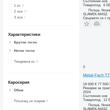
Състояние
нов
Товаропод.
6 00
1 ос
Полша, Nowa
2 оси
SLAWEK-MASZ
3 оси
Свържете се с 
Характеристики
Брутно тегло
Нетно тегло
Тандемна ос
3
Metal-Fach T7
Каросерия
18 000 €
77 500
Ремарке за трак
Обем
2024
Състояние
нов
Товаропод.
12 0
Плъзгащ се покрив
Полша, Nowa
SLAWEK-MASZ