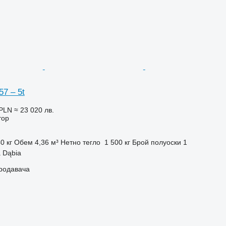
57 – 5t
 PLN
≈ 23 020 лв.
тор
0 кг
Обем
4,36 м³
Нетно тегло
1 500 кг
Брой полуоски
1
 Dąbia
продавача