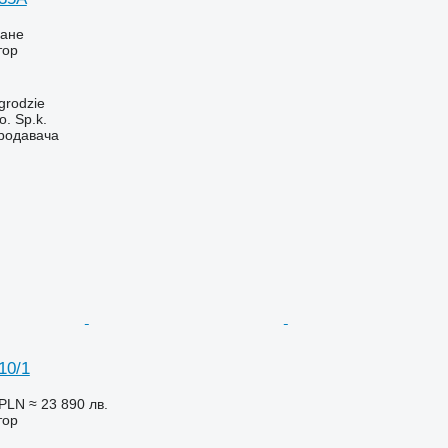
ване
тор
grodzie
. Sp.k.
продавача
10/1
 PLN
≈ 23 890 лв.
тор