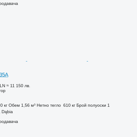
продавача
735A
PLN
≈ 11 150 лв.
тор
0 кг
Обем
1,56 м³
Нетно тегло
610 кг
Брой полуоски
1
 Dąbia
продавача