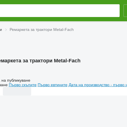
и
Ремаркета за трактори Metal-Fach
маркета за трактори Metal-Fach
 на публикуване
ване
Първо скъпите
Първо евтините
Дата на производство - първо 