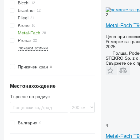
Bicchi
Brevis
HTW
Brantner
2
Fliegl
E
HW
DURUS
Metal-Fach T9
Krone
TA
TDK
ASW
Metal-Fach
ZDK
DK
TX
UN
Цена при поиск
Pronar
EDK
OL
Ремарке за трак
2025
покажи всички
TDK
TKV
PT
ST
PRC
D-series
Полша, Pode
TMK
T026
STEKRO Sp. z o.o
T185
Свържете се с 
Прикачен кран
T663
T672
T679
Местонахождение
T680
Търсене по радиус
T683
T700
България
4
Metal-Fach T9