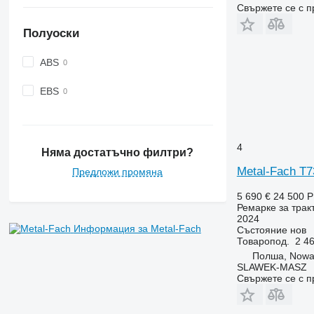
Свържете се с 
Полуоски
ABS
EBS
4
Няма достатъчно филтри?
Metal-Fach T
Предложи промяна
5 690 €
24 500 
Ремарке за трак
2024
Информация за Metal-Fach
Състояние
нов
Товаропод.
2 46
Полша, Nowa
SLAWEK-MASZ
Свържете се с 