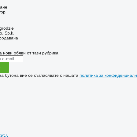
ване
тор
grodzie
. Sp.k.
продавача
а нови обяви от тази рубрика
е
на бутона вие се съгласявате с нашата
политика за конфиденциалн
735A