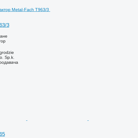
63/3
ване
тор
grodzie
. Sp.k.
продавача
65