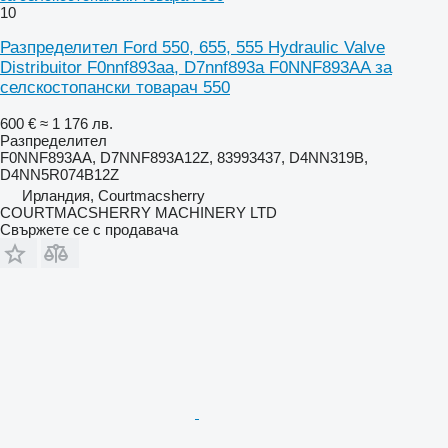
10
Разпределител Ford 550, 655, 555 Hydraulic Valve
Distribuitor F0nnf893aa, D7nnf893a F0NNF893AA за
селскостопански товарач 550
600 €
≈ 1 176 лв.
Разпределител
F0NNF893AA, D7NNF893A12Z, 83993437, D4NN319B,
D4NN5R074B12Z
Ирландия, Courtmacsherry
COURTMACSHERRY MACHINERY LTD
Свържете се с продавача