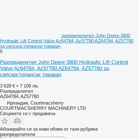
разпределител John Deere 3800
Hydraulic Lift Control Valve Az64784, Az57780 AZ64784, AZ57780
за селскостопански товарач
5
Разпределител John Deere 3800 Hydraulic Lift Control
Valve Az64784, Az57780 AZ64784, AZ57780 за
селскостопански товарач
3 628 €
≈ 7 108 лв.
Разпределител
AZ64784, AZ57780
Ирландия, Courtmacsherry
COURTMACSHERRY MACHINERY LTD
Свържете се с продавача
Абонирайте се за нови обяви от тази рубрика
разпределители