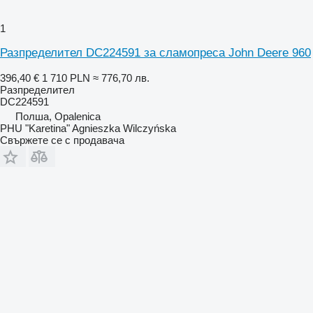
1
Разпределител DC224591 за сламопреса John Deere 960
396,40 €
1 710 PLN
≈ 776,70 лв.
Разпределител
DC224591
Полша, Opalenica
PHU "Karetina" Agnieszka Wilczyńska
Свържете се с продавача