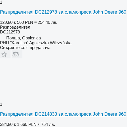
1
Разпределител DC212978 за сламопреса John Deere 960
129,80 €
560 PLN
≈ 254,40 лв.
Разпределител
DC212978
Полша, Opalenica
PHU "Karetina" Agnieszka Wilczyńska
Свържете се с продавача
1
Разпределител DC214833 за сламопреса John Deere 960
384,80 €
1 660 PLN
≈ 754 лв.