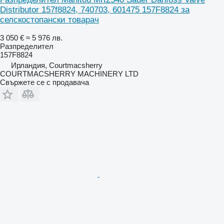
Distributor 157f8824, 740703, 601475 157F8824 за
селскостопански товарач
3 050 €
≈ 5 976 лв.
Разпределител
157F8824
Ирландия, Courtmacsherry
COURTMACSHERRY MACHINERY LTD
Свържете се с продавача