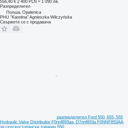
556,40 €
2 400 PLN
≈ 1 090 лв.
Разпределител
Полша, Opalenica
PHU "Karetina" Agnieszka Wilczyńska
Свържете се с продавача
разпределител Ford 550, 655, 555
Hydraulic Valve Distribuitor F0nnf893aa, D7nnf893a F0NNF893AA
за селскостопански товарач 550