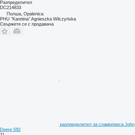
Разпределител
DC214833
Полша, Opalenica
PHU "Karetina" Agnieszka Wilczyńska
Свържете се с продавача
разпределител за сламопреса John
Deere 592
11