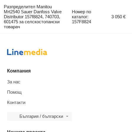
Разпределител Manitou
Mrt2540 Sauer Danfoss Valve
Номер по
Distributor 157f8824, 740703,
каталог:
3 050 €
601475 за селскостопански
157F8824
товарач
Компания
За нас
Помощ
Контакти
България / български