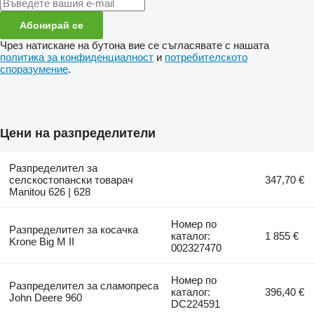
Абонирай се
Чрез натискане на бутона вие се съгласявате с нашата
политика за конфиденциалност
и
потребителското
споразумение
.
Цени на разпределители
Разпределител за
селскостопански товарач
347,70 €
Manitou 626 | 628
Номер по
Разпределител за косачка
каталог:
1 855 €
Krone Big M II
002327470
Номер по
Разпределител за сламопреса
каталог:
396,40 €
John Deere 960
DC224591