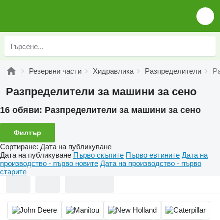
Резервни части
Хидравлика
Разпределители
Р
Разпределители за машини за сено
16 обяви:
Разпределители за машини за сено
Филтър
Сортиране
:
Дата на публикуване
Дата на публикуване
Първо скъпите
Първо евтините
Дата на
производство - първо новите
Дата на производство - първо
старите