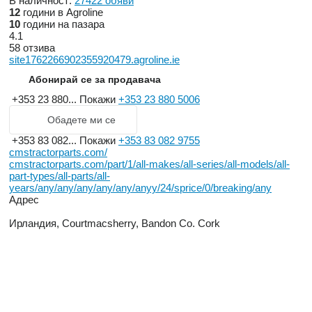
В наличност:
27422 обяви
12
години в Agroline
10
години на пазара
4.1
58 отзива
site1762266902355920479.agroline.ie
Абонирай се за продавача
+353 23 880...
Покажи
+353 23 880 5006
Обадете ми се
+353 83 082...
Покажи
+353 83 082 9755
cmstractorparts.com/
cmstractorparts.com/part/1/all-makes/all-series/all-models/all-
part-types/all-parts/all-
years/any/any/any/any/any/anyy/24/sprice/0/breaking/any
Адрес
Ирландия, Courtmacsherry, Bandon Co. Cork