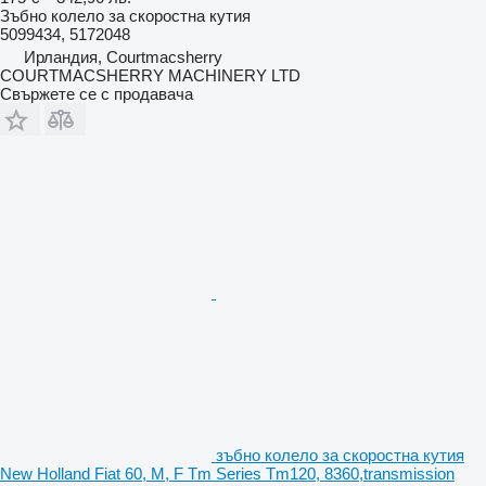
Зъбно колело за скоростна кутия
5099434, 5172048
Ирландия, Courtmacsherry
COURTMACSHERRY MACHINERY LTD
Свържете се с продавача
зъбно колело за скоростна кутия
New Holland Fiat 60, M, F Tm Series Tm120, 8360,transmission