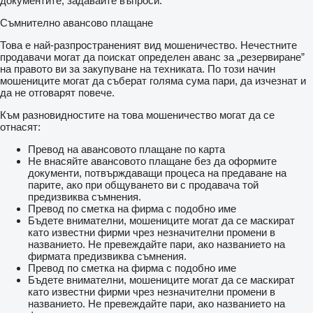
документите, задавайте въпроси.
Съмнително авансово плащане
Това е най-разпространеният вид мошеничество. Нечестните
продавачи могат да поискат определен аванс за „резервиране”
на правото ви за закупуване на техниката. По този начин
мошениците могат да съберат голяма сума пари, да изчезнат и
да не отговарят повече.
Към разновидностите на това мошеничество могат да се
отнасят:
Превод на авансовото плащане по карта
Не внасяйте авансовото плащане без да оформите
документи, потвърждаващи процеса на предаване на
парите, ако при общуването ви с продавача той
предизвиква съмнения.
Превод по сметка на фирма с подобно име
Бъдете внимателни, мошениците могат да се маскират
като известни фирми чрез незначителни промени в
названието. Не превеждайте пари, ако названието на
фирмата предизвиква съмнения.
Превод по сметка на фирма с подобно име
Бъдете внимателни, мошениците могат да се маскират
като известни фирми чрез незначителни промени в
названието. Не превеждайте пари, ако названието на