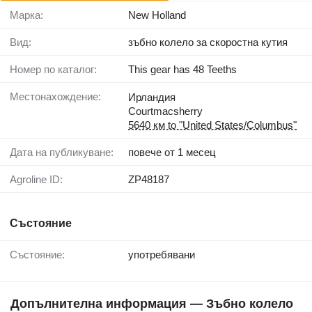
Марка:
New Holland
Вид:
зъбно колело за скоростна кутия
Номер по каталог:
This gear has 48 Teeths
Местонахождение:
Ирландия
Courtmacsherry
5640 км to "United States/Columbus"
Дата на публикуване:
повече от 1 месец
Agroline ID:
ZP48187
Състояние
Състояние:
употребявани
Допълнителна информация — Зъбно колело