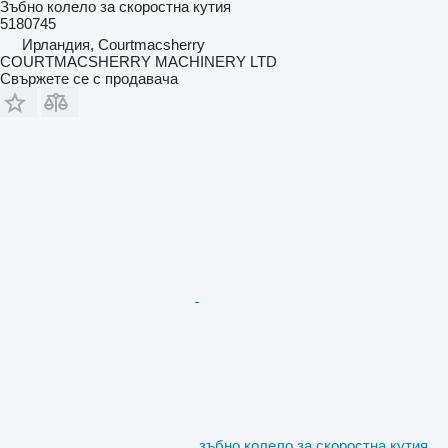
Зъбно колело за скоростна кутия
5180745
Ирландия, Courtmacsherry
COURTMACSHERRY MACHINERY LTD
Свържете се с продавача
зъбно колело за скоростна кутия