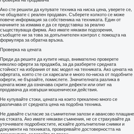
Ако сте решили да купувате техника на ниска цена, уверете се,
че общувате с реален продавач. Съберете колкото се може
повече информация за собственика на техниката. Един от
начините за измама е да се представяш за реално
съществуваща фирма. Ако имате някакви подозрения,
съобщете ни за това за допълнителен контрол с помощта на
формуляра за обратна връзка.
Проверка на цената
Преди да решите да купите нещо, внимателно проверете
няколко оферти за продажба, за да разберете средната
стойност на избрания от вас модел на техниката. Ако цената на
офертата, която сте си харесали е много по-ниска от подобните
оферти, не бързайте, помислете. Значителната разлика в
цената може да означава скрити дефекти или опит на
продавача да извърши мошенически действия.
Не купувайте стоки, цената на които прекалено много се
различава от средната цена на подобна техника.
Не давайте съгласие за съмнителни залози и авансово плащане
на стоката. Ако имате някакви съмнения, не се страхувайте да
уточнявате подробностите, искайте допълнителни снимки и
документи на техниката, проверявайте достоверността на