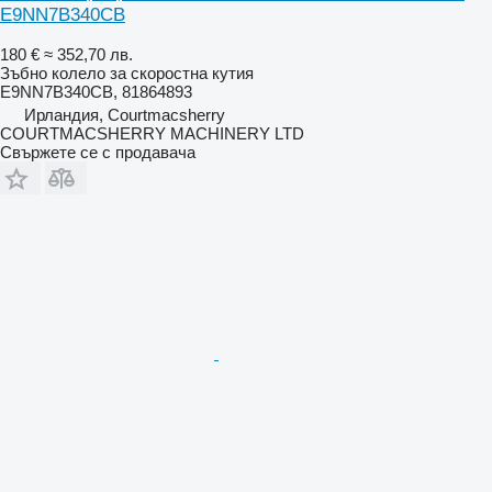
E9NN7B340CB
180 €
≈ 352,70 лв.
Зъбно колело за скоростна кутия
E9NN7B340CB, 81864893
Ирландия, Courtmacsherry
COURTMACSHERRY MACHINERY LTD
Свържете се с продавача