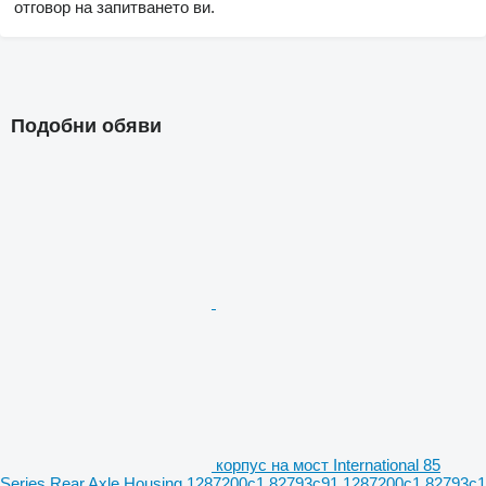
отговор на запитването ви.
Подобни обяви
корпус на мост International 85
Series Rear Axle Housing 1287200c1,82793c91,1287200c1,82793c1