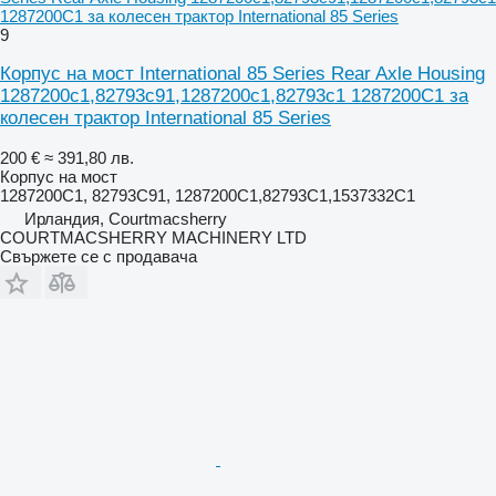
1287200C1 за колесен трактор International 85 Series
9
Корпус на мост International 85 Series Rear Axle Housing
1287200c1,82793c91,1287200c1,82793c1 1287200C1 за
колесен трактор International 85 Series
200 €
≈ 391,80 лв.
Корпус на мост
1287200C1, 82793C91, 1287200C1,82793C1,1537332C1
Ирландия, Courtmacsherry
COURTMACSHERRY MACHINERY LTD
Свържете се с продавача