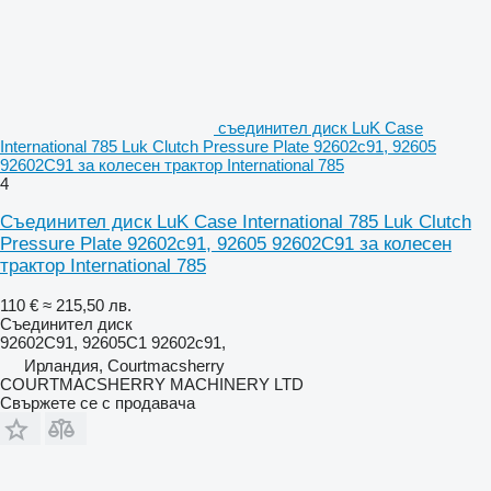
съединител диск LuK Case
International 785 Luk Clutch Pressure Plate 92602c91, 92605
92602C91 за колесен трактор International 785
4
Съединител диск LuK Case International 785 Luk Clutch
Pressure Plate 92602c91, 92605 92602C91 за колесен
трактор International 785
110 €
≈ 215,50 лв.
Съединител диск
92602C91, 92605C1 92602c91,
Ирландия, Courtmacsherry
COURTMACSHERRY MACHINERY LTD
Свържете се с продавача