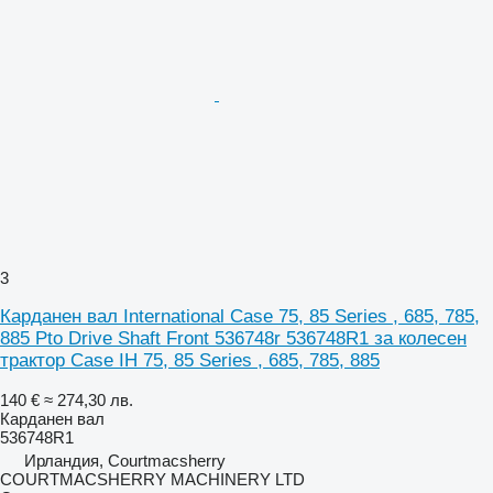
3
Карданен вал International Case 75, 85 Series , 685, 785,
885 Pto Drive Shaft Front 536748r 536748R1 за колесен
трактор Case IH 75, 85 Series , 685, 785, 885
140 €
≈ 274,30 лв.
Карданен вал
536748R1
Ирландия, Courtmacsherry
COURTMACSHERRY MACHINERY LTD