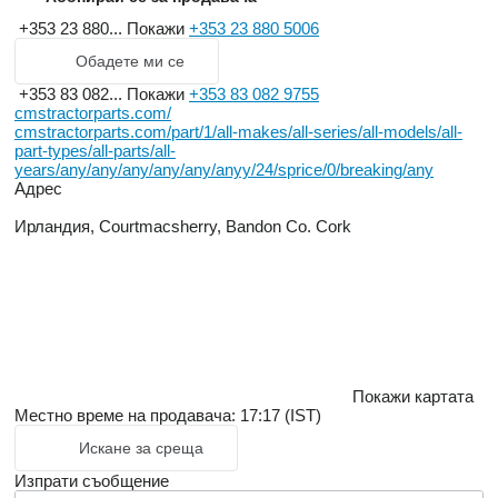
+353 23 880...
Покажи
+353 23 880 5006
Обадете ми се
+353 83 082...
Покажи
+353 83 082 9755
cmstractorparts.com/
cmstractorparts.com/part/1/all-makes/all-series/all-models/all-
part-types/all-parts/all-
years/any/any/any/any/any/anyy/24/sprice/0/breaking/any
Адрес
Ирландия, Courtmacsherry, Bandon Co. Cork
Покажи картата
Местно време на продавача: 17:17 (IST)
Искане за среща
Изпрати съобщение