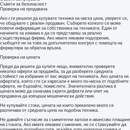
Съвети за безопасност
Проверка на продавача
Ако сте решили да купувате техника на ниска цена, уверете се,
че общувате с реален продавач. Съберете колкото се може
повече информация за собственика на техниката. Един от
начините за измама е да се представяш за реално
съществуваща фирма. Ако имате някакви подозрения,
съобщете ни за това за допълнителен контрол с помощта на
формуляра за обратна връзка.
Проверка на цената
Преди да решите да купите нещо, внимателно проверете
няколко оферти за продажба, за да разберете средната
стойност на избрания от вас модел на техниката. Ако цената на
офертата, която сте си харесали е много по-ниска от подобните
оферти, не бързайте, помислете. Значителната разлика в
цената може да означава скрити дефекти или опит на
продавача да извърши мошенически действия.
Не купувайте стоки, цената на които прекалено много се
различава от средната цена на подобна техника.
Не давайте съгласие за съмнителни залози и авансово плащане
на стоката. Ако имате някакви съмнения, не се страхувайте да
уточнявате подробностите, искайте допълнителни снимки и