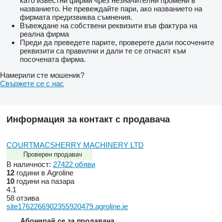
като известни фирми чрез незначителни промени в
названието. Не превеждайте пари, ако названието на
фирмата предизвиква съмнения.
Въвеждане на собствени реквизити във фактура на
реална фирма
Преди да преведете парите, проверете дали посочените
реквизити са правилни и дали те се отнасят към
посочената фирма.
Намерили сте мошеник?
Свържете се с нас
Информация за контакт с продавача
COURTMACSHERRY MACHINERY LTD
Проверен продавач
В наличност:
27422 обяви
12
години в Agroline
10
години на пазара
4.1
58 отзива
site1762266902355920479.agroline.ie
Абонирай се за продавача