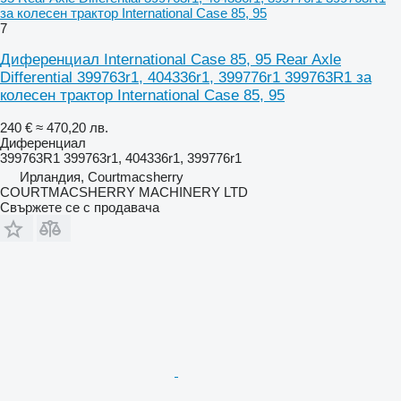
за колесен трактор International Case 85, 95
7
Диференциал International Case 85, 95 Rear Axle
Differential 399763r1, 404336r1, 399776r1 399763R1 за
колесен трактор International Case 85, 95
240 €
≈ 470,20 лв.
Диференциал
399763R1 399763r1, 404336r1, 399776r1
Ирландия, Courtmacsherry
COURTMACSHERRY MACHINERY LTD
Свържете се с продавача