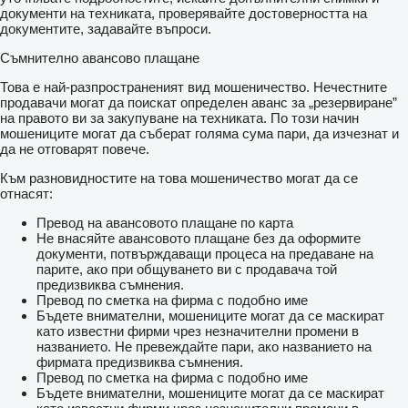
документи на техниката, проверявайте достоверността на
документите, задавайте въпроси.
Съмнително авансово плащане
Това е най-разпространеният вид мошеничество. Нечестните
продавачи могат да поискат определен аванс за „резервиране”
на правото ви за закупуване на техниката. По този начин
мошениците могат да съберат голяма сума пари, да изчезнат и
да не отговарят повече.
Към разновидностите на това мошеничество могат да се
отнасят:
Превод на авансовото плащане по карта
Не внасяйте авансовото плащане без да оформите
документи, потвърждаващи процеса на предаване на
парите, ако при общуването ви с продавача той
предизвиква съмнения.
Превод по сметка на фирма с подобно име
Бъдете внимателни, мошениците могат да се маскират
като известни фирми чрез незначителни промени в
названието. Не превеждайте пари, ако названието на
фирмата предизвиква съмнения.
Превод по сметка на фирма с подобно име
Бъдете внимателни, мошениците могат да се маскират