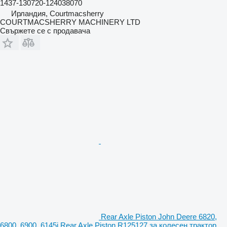
1437-130720-124038070
Ирландия, Courtmacsherry
COURTMACSHERRY MACHINERY LTD
Свържете се с продавача
Rear Axle Piston John Deere 6820,
6800, 6900, 6145j Rear Axle Piston R125127 за колесен трактор