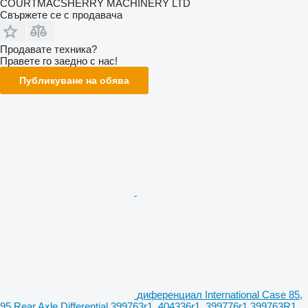
COURTMACSHERRY MACHINERY LTD
Свържете се с продавача
Продавате техника?
Правете го заедно с нас!
Публикуване на обява
диференциал International Case 85,
95 Rear Axle Differential 399763r1, 404336r1, 399776r1 399763R1