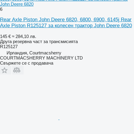
John Deere 6820
6
Rear Axle Piston John Deere 6820, 6800, 6900, 6145j Rear
Axle Piston R125127 за колесен трактор John Deere 6820
145 €
≈ 284,10 лв.
Друга резервна част за трансмисията
R125127
Ирландия, Courtmacsherry
COURTMACSHERRY MACHINERY LTD
Свържете се с продавача