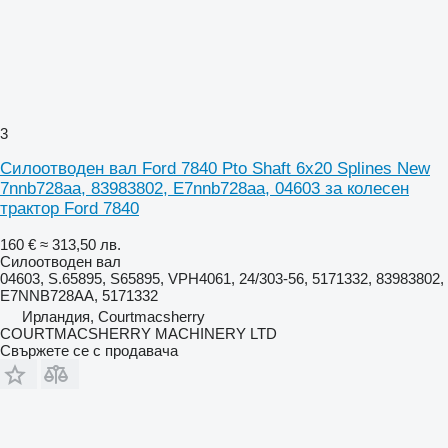
3
Силоотводен вал Ford 7840 Pto Shaft 6x20 Splines New
7nnb728aa, 83983802, E7nnb728aa, 04603 за колесен
трактор Ford 7840
160 €
≈ 313,50 лв.
Силоотводен вал
04603, S.65895, S65895, VPH4061, 24/303-56, 5171332, 83983802,
E7NNB728AA, 5171332
Ирландия, Courtmacsherry
COURTMACSHERRY MACHINERY LTD
Свържете се с продавача