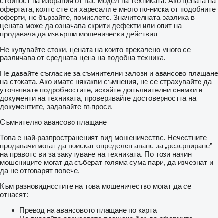
стойност на избрания от вас модел на техниката. Ако цената на
офертата, която сте си харесали е много по-ниска от подобните
оферти, не бързайте, помислете. Значителната разлика в
цената може да означава скрити дефекти или опит на
продавача да извърши мошенически действия.
Не купувайте стоки, цената на които прекалено много се
различава от средната цена на подобна техника.
Не давайте съгласие за съмнителни залози и авансово плащане
на стоката. Ако имате някакви съмнения, не се страхувайте да
уточнявате подробностите, искайте допълнителни снимки и
документи на техниката, проверявайте достоверността на
документите, задавайте въпроси.
Съмнително авансово плащане
Това е най-разпространеният вид мошеничество. Нечестните
продавачи могат да поискат определен аванс за „резервиране”
на правото ви за закупуване на техниката. По този начин
мошениците могат да съберат голяма сума пари, да изчезнат и
да не отговарят повече.
Към разновидностите на това мошеничество могат да се
отнасят:
Превод на авансовото плащане по карта