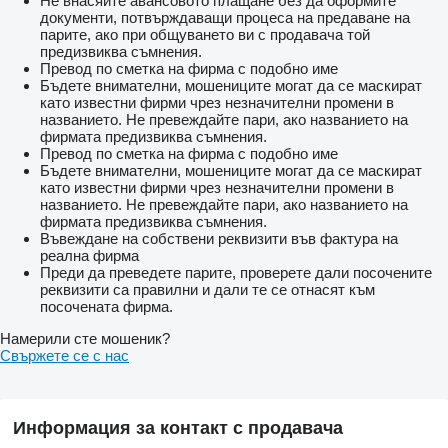
Не внасяйте авансовото плащане без да оформите
документи, потвърждаващи процеса на предаване на
парите, ако при общуването ви с продавача той
предизвиква съмнения.
Превод по сметка на фирма с подобно име
Бъдете внимателни, мошениците могат да се маскират
като известни фирми чрез незначителни промени в
названието. Не превеждайте пари, ако названието на
фирмата предизвиква съмнения.
Превод по сметка на фирма с подобно име
Бъдете внимателни, мошениците могат да се маскират
като известни фирми чрез незначителни промени в
названието. Не превеждайте пари, ако названието на
фирмата предизвиква съмнения.
Въвеждане на собствени реквизити във фактура на
реална фирма
Преди да преведете парите, проверете дали посочените
реквизити са правилни и дали те се отнасят към
посочената фирма.
Намерили сте мошеник?
Свържете се с нас
Информация за контакт с продавача