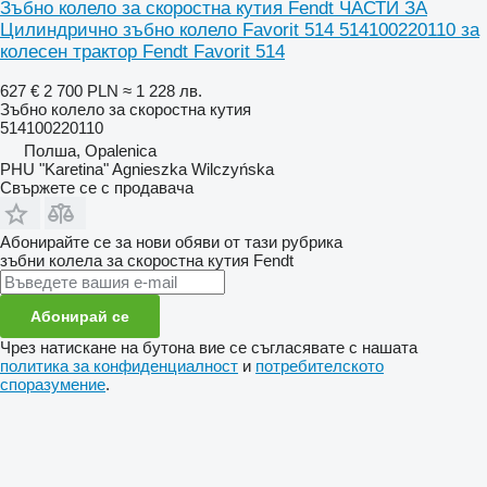
Зъбно колело за скоростна кутия Fendt ЧАСТИ ЗА
Цилиндрично зъбно колело Favorit 514 514100220110 за
колесен трактор Fendt Favorit 514
627 €
2 700 PLN
≈ 1 228 лв.
Зъбно колело за скоростна кутия
514100220110
Полша, Opalenica
PHU "Karetina" Agnieszka Wilczyńska
Свържете се с продавача
Абонирайте се за нови обяви от тази рубрика
зъбни колела за скоростна кутия
Fendt
Абонирай се
Чрез натискане на бутона вие се съгласявате с нашата
политика за конфиденциалност
и
потребителското
споразумение
.