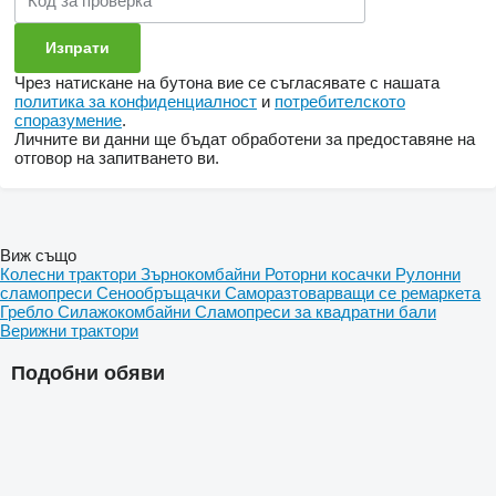
Чрез натискане на бутона вие се съгласявате с нашата
политика за конфиденциалност
и
потребителското
споразумение
.
Личните ви данни ще бъдат обработени за предоставяне на
отговор на запитването ви.
Виж също
Колесни трактори
Зърнокомбайни
Роторни косачки
Рулонни
сламопреси
Сенообръщачки
Саморазтоварващи се ремаркета
Гребло
Силажокомбайни
Сламопреси за квадратни бали
Верижни трактори
Подобни обяви