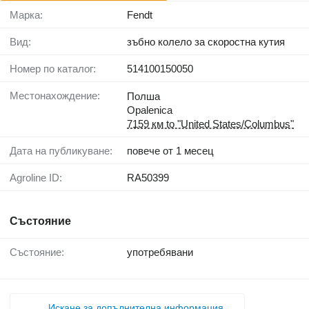
Марка:
Fendt
Вид:
зъбно колело за скоростна кутия
Номер по каталог:
514100150050
Местонахождение:
Полша
Opalenica
7159 км to "United States/Columbus"
Дата на публикуване:
повече от 1 месец
Agroline ID:
RA50399
Състояние
Състояние:
употребявани
Искане за допълнителна информация