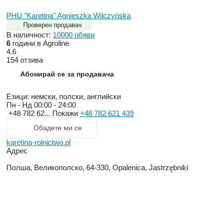
PHU "Karetina" Agnieszka Wilczyńska
Проверен продавач
В наличност:
10000 обяви
6
години в Agroline
4.6
154 отзива
Абонирай се за продавача
Езици:
немски, полски, английски
Пн - Нд
00:00 - 24:00
+48 782 62...
Покажи
+48 782 621 439
Обадете ми се
karetina-rolnictwo.pl
Адрес
Полша, Великополско, 64-330, Opalenica, Jastrzębniki