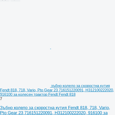
зъбно колело за скоростна кутия
Fendt 818, 718, Vario, Pto Gear 23 716151220091, H312100222020,
916100 за колесен трактор Fendt Fendt 818
7
Зъбно колело за скоростна кутия Fendt 818, 718, Vario,
Pto Gear 23 716151220091, H312100222020, 916100 за