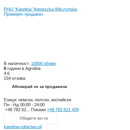
PHU "Karetina" Agnieszka Wilczyńska
Проверен продавач
В наличност:
10000 обяви
6
години в Agroline
4.6
154 отзива
Абонирай се за продавача
Езици:
немски, полски, английски
Пн - Нд
00:00 - 24:00
+48 782 62...
Покажи
+48 782 621 439
Обадете ми се
karetina-rolnictwo.pl