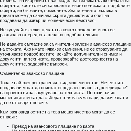
стойност на избрания от вас модел на техниката. Ако цената на
офертата, която сте си харесали е много по-ниска от подобните
оферти, не бързайте, помислете. Значителната разлика в
цената може да означава скрити дефекти или опит на
продавача да извърши мошенически действия.
Не купувайте стоки, цената на които прекалено много се
различава от средната цена на подобна техника.
Не давайте съгласие за съмнителни залози и авансово плащане
на стоката. Ако имате някакви съмнения, не се страхувайте да
уточнявате подробностите, искайте допълнителни снимки и
документи на техниката, проверявайте достоверността на
документите, задавайте въпроси.
Съмнително авансово плащане
Това е най-разпространеният вид мошеничество. Нечестните
продавачи могат да поискат определен аванс за „резервиране”
на правото ви за закупуване на техниката. По този начин
мошениците могат да съберат голяма сума пари, да изчезнат и
да не отговарят повече.
Към разновидностите на това мошеничество могат да се
отнасят:
Превод на авансовото плащане по карта