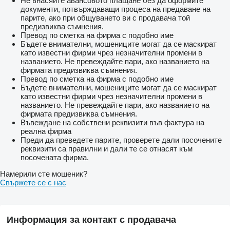
Не внасяйте авансовото плащане без да оформите
документи, потвърждаващи процеса на предаване на
парите, ако при общуването ви с продавача той
предизвиква съмнения.
Превод по сметка на фирма с подобно име
Бъдете внимателни, мошениците могат да се маскират
като известни фирми чрез незначителни промени в
названието. Не превеждайте пари, ако названието на
фирмата предизвиква съмнения.
Превод по сметка на фирма с подобно име
Бъдете внимателни, мошениците могат да се маскират
като известни фирми чрез незначителни промени в
названието. Не превеждайте пари, ако названието на
фирмата предизвиква съмнения.
Въвеждане на собствени реквизити във фактура на
реална фирма
Преди да преведете парите, проверете дали посочените
реквизити са правилни и дали те се отнасят към
посочената фирма.
Намерили сте мошеник?
Свържете се с нас
Информация за контакт с продавача