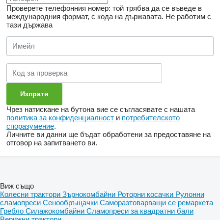
Проверете телефонния номер: той трябва да се въведе в
международния формат, с кода на държавата.
Не работим с
тази държава
Чрез натискане на бутона вие се съгласявате с нашата
политика за конфиденциалност
и
потребителското
споразумение
.
Личните ви данни ще бъдат обработени за предоставяне на
отговор на запитването ви.
Виж също
Колесни трактори
Зърнокомбайни
Роторни косачки
Рулонни
сламопреси
Сенообръщачки
Саморазтоварващи се ремаркета
Гребло
Силажокомбайни
Сламопреси за квадратни бали
Верижни трактори