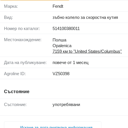
Марка:
Fendt
Вид:
зъбно колело за скоростна кутия
Номер по каталог:
514100380011
Местонахождение:
Полша
Opalenica
7159 км to "United States/Columbus"
Дата на публикуване:
повече от 1 месец
Agroline ID:
VZ50398
Състояние
Състояние:
употребявани
Искане за допълнителна информация