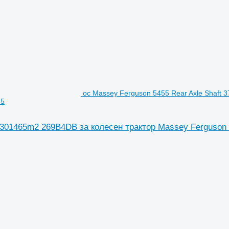
ос Massey Ferguson 5455 Rear Axle Shaft 
55
 4301465m2 269B4DB за колесен трактор Massey Ferguson