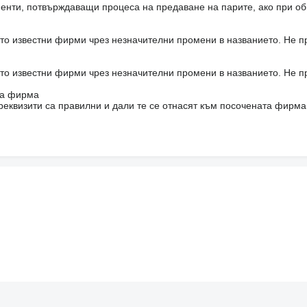
енти, потвърждаващи процеса на предаване на парите, ако при об
то известни фирми чрез незначителни промени в названието. Не 
то известни фирми чрез незначителни промени в названието. Не 
на фирма
реквизити са правилни и дали те се отнасят към посочената фирма