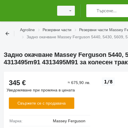
Agroline
Резервни части
Резервни части Massey F
Задно окачване Massey Ferguson 5440, 5430, 5609, 
Задно окачване Massey Ferguson 5440, 54
4313495m91 4313495M91 за колесен тра
345 €
1/8
≈ 675,90 лв.
Уведомяване при промяна в цената
Свържете се с продавача
Марка:
Massey Ferguson