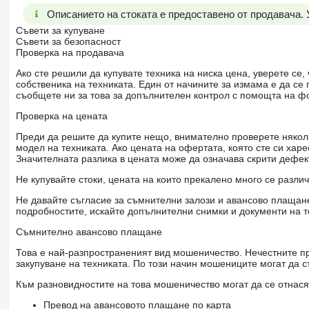
Описанието на стоката е предоставено от продавача.
Съвети за купуване
Съвети за безопасност
Проверка на продавача
Ако сте решили да купувате техника на ниска цена, уверете с
собственика на техниката. Един от начините за измама е да с
съобщете ни за това за допълнителен контрол с помощта на ф
Проверка на цената
Преди да решите да купите нещо, внимателно проверете няколк
модел на техниката. Ако цената на офертата, която сте си хар
Значителната разлика в цената може да означава скрити дефе
Не купувайте стоки, цената на които прекалено много се разли
Не давайте съгласие за съмнителни залози и авансово плащане 
подробностите, искайте допълнителни снимки и документи на т
Съмнително авансово плащане
Това е най-разпространеният вид мошеничество. Нечестните пр
закупуване на техниката. По този начин мошениците могат да с
Към разновидностите на това мошеничество могат да се отнася
Превод на авансовото плащане по карта