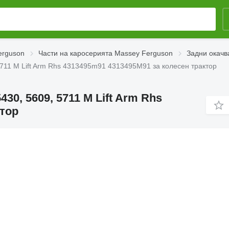
erguson
Части на каросерията Massey Ferguson
Задни окачв
5711 M Lift Arm Rhs 4313495m91 4313495M91 за колесен трактор
30, 5609, 5711 M Lift Arm Rhs
ктор