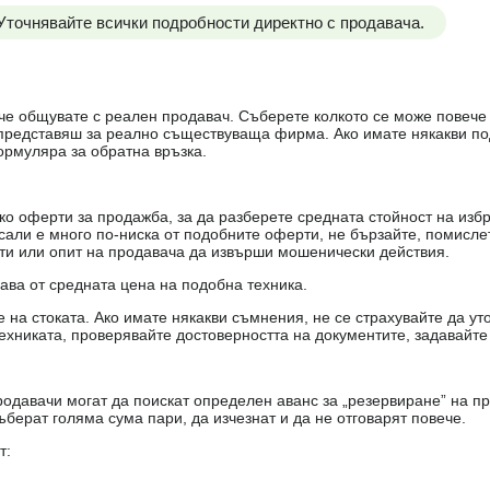
 Уточнявайте всички подробности директно с продавача.
е, че общувате с реален продавач. Съберете колкото се може повеч
е представяш за реално съществуваща фирма. Ако имате някакви п
ормуляра за обратна връзка.
о оферти за продажба, за да разберете средната стойност на избр
есали е много по-ниска от подобните оферти, не бързайте, помисле
кти или опит на продавача да извърши мошенически действия.
чава от средната цена на подобна техника.
на стоката. Ако имате някакви съмнения, не се страхувайте да ут
ехниката, проверявайте достоверността на документите, задавайте
одавачи могат да поискат определен аванс за „резервиране” на пр
ъберат голяма сума пари, да изчезнат и да не отговарят повече.
т: