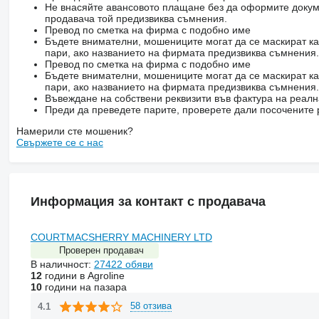
Не внасяйте авансовото плащане без да оформите докум
продавача той предизвиква съмнения.
Превод по сметка на фирма с подобно име
Бъдете внимателни, мошениците могат да се маскират ка
пари, ако названието на фирмата предизвиква съмнения.
Превод по сметка на фирма с подобно име
Бъдете внимателни, мошениците могат да се маскират ка
пари, ако названието на фирмата предизвиква съмнения.
Въвеждане на собствени реквизити във фактура на реал
Преди да преведете парите, проверете дали посочените 
Намерили сте мошеник?
Свържете се с нас
Информация за контакт с продавача
COURTMACSHERRY MACHINERY LTD
Проверен продавач
В наличност:
27422 обяви
12
години в Agroline
10
години на пазара
58 отзива
4.1