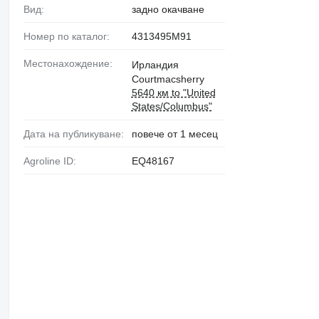
Вид:
задно окачване
Номер по каталог:
4313495M91
Местонахождение:
Ирландия
Courtmacsherry
5640 км to "United
States/Columbus"
Дата на публикуване:
повече от 1 месец
Agroline ID:
EQ48167