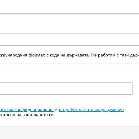
еждународния формат, с кода на държавата.
Не работим с тази дър
тика за конфиденциалност
и
потребителското споразумение
.
тговор на запитването ви.