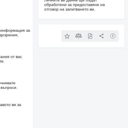
Личните ви данни ще бъдат
обработени за предоставяне на
отговор на запитването ви.
е информация за
одозрения,
ания от вас
те.
очнявате
 въпроси.
авото ви за