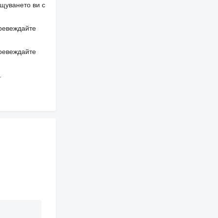
щуването ви с
превеждайте
превеждайте
.