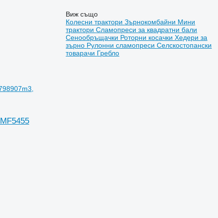
Виж също
Колесни трактори
Зърнокомбайни
Мини
трактори
Сламопреси за квадратни бали
Сенообръщачки
Роторни косачки
Хедери за
зърно
Рулонни сламопреси
Селскостопански
товарачи
Гребло
3798907m3,
 MF5455