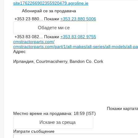
site1762266902355920479.agroline.ie
Абонирай се за продавача
+353 23 880...
Покажи
+353 23 880 5006
Обадете ми се
+353 83 082...
Покажи
+353 83 082 9755
cmstractorparts.com/
cmstractorparts.com/part/1/all-makes/all-series/all-models/all-p
Адрес
Ирландия, Courtmacsherry, Bandon Co. Cork
Покажи картат
Местно време на продавача: 18:59 (IST)
Искане за среща
Изпрати съобщение