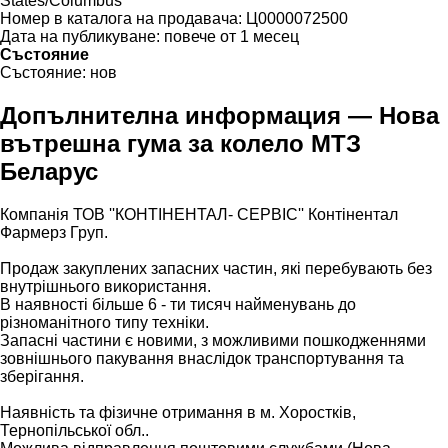
States/Columbus"
Номер в каталога на продавача:
Ц0000072500
Дата на публикуване:
повече от 1 месец
Състояние
Състояние:
нов
Допълнителна информация — Нова
вътрешна гума за колело МТЗ
Беларус
Компанія ТОВ ''КОНТІНЕНТАЛ- СЕРВІС'' Контінентал
Фармерз Груп.
Продаж закуплених запасних частин, які перебувають без
внутрішнього використання.
В наявності більше 6 - ти тисяч найменувань до
різноманітного типу техніки.
Запасні частини є новими, з можливими пошкодженнями
зовнішнього пакування внаслідок транспортування та
зберігання.
Наявність та фізичне отримання в м. Хоростків,
Тернопільської обл..