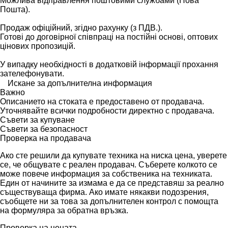
Можлива відправлення поштовими службами (Нова
Пошта).
Продаж офіційний, згідно рахунку (з ПДВ.).
Готові до договірної співпраці на постійні основі, оптових
цінових пропозицій.
У випадку необхідності в додатковій інформації прохання
зателефонувати.
Искане за допълнителна информация
Важно
Описанието на стоката е предоставено от продавача.
Уточнявайте всички подробности директно с продавача.
Съвети за купуване
Съвети за безопасност
Проверка на продавача
Ако сте решили да купувате техника на ниска цена, уверете
се, че общувате с реален продавач. Съберете колкото се
може повече информация за собственика на техниката.
Един от начините за измама е да се представяш за реално
съществуваща фирма. Ако имате някакви подозрения,
съобщете ни за това за допълнителен контрол с помощта
на формуляра за обратна връзка.
Проверка на цената