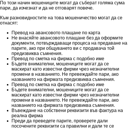
По този начин мошениците могат да съберат голяма сума
пари, да изчезнат и да не отговарят повече.
Към разновидностите на това мошеничество могат да се
отнасят:
Превод на авансовото плащане по карта
Не внасяйте авансовото плащане без да оформите
документи, потвърждаващи процеса на предаване на
парите, ако при общуването ви с продавача той
предизвиква съмнения.
Превод по сметка на фирма с подобно име
Бъдете внимателни, мошениците могат да се
маскират като известни фирми чрез незначителни
промени в названието. Не превеждайте пари, ако
названието на фирмата предизвиква съмнения.
Превод по сметка на фирма с подобно име
Бъдете внимателни, мошениците могат да се
маскират като известни фирми чрез незначителни
промени в названието. Не превеждайте пари, ако
названието на фирмата предизвиква съмнения.
Въвеждане на собствени реквизити във фактура на
реална фирма
Преди да преведете парите, проверете дали
посочените реквизити са правилни и дали те се