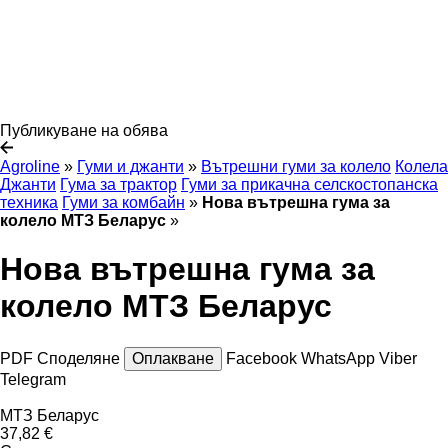
Публикуване на обява
Agroline
»
Гуми и джанти
»
Вътрешни гуми за колело
Колела
Джанти
Гума за трактор
Гуми за прикачна селскостопанска
техника
Гуми за комбайн
»
Нова вътрешна гума за
колело МТЗ Беларус
»
Нова вътрешна гума за
колело МТЗ Беларус
PDF
Споделяне
Оплакване
Facebook
WhatsApp
Viber
Telegram
МТЗ Беларус
37,82 €