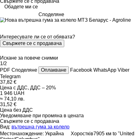
Свържете се с продавача
Обадете ми се
Споделяне
Интересувате ли се от обявата?
Свържете се с продавача
Искане за повече снимки
1/2
PDF
Споделяне
Оплакване
Facebook
WhatsApp
Viber
Telegram
37,82 €
Цена с ДДС, ДДС – 20%
1 946 UAH
≈ 74,10 лв.
31,52 €
Цена без ДДС
Уведомяване при промяна в цената
Свържете се с продавача
Вид:
вътрешна гума за колело
Местонахождение:
Украйна
Хоростків
7905 км to "United