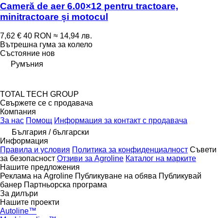
Cameră de aer 6.00×12 pentru tractoare,
minitractoare și motocul
7,62 €
40 RON
≈ 14,94 лв.
Вътрешна гума за колело
Състояние
нов
Румъния
TOTAL TECH GROUP
Свържете се с продавача
Компания
За нас
Помощ
Информация за контакт с продавача
България / български
Информация
Правила и условия
Политика за конфиденциалност
Съвети
за безопасност
Отзиви за Agroline
Каталог на марките
Нашите предложения
Реклама на Agroline
Публикуване на обява
Публикувай
банер
Партньорска програма
За дилъри
Нашите проекти
Autoline™