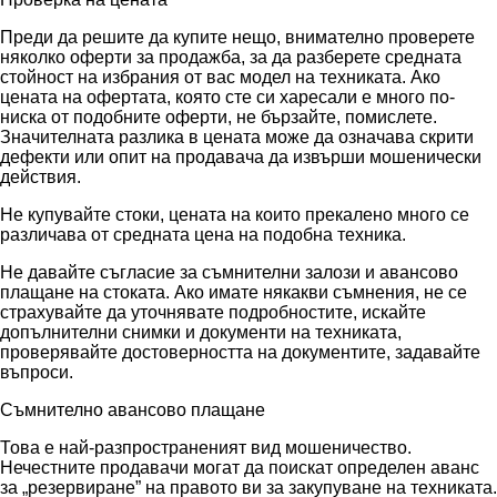
Преди да решите да купите нещо, внимателно проверете
няколко оферти за продажба, за да разберете средната
стойност на избрания от вас модел на техниката. Ако
цената на офертата, която сте си харесали е много по-
ниска от подобните оферти, не бързайте, помислете.
Значителната разлика в цената може да означава скрити
дефекти или опит на продавача да извърши мошенически
действия.
Не купувайте стоки, цената на които прекалено много се
различава от средната цена на подобна техника.
Не давайте съгласие за съмнителни залози и авансово
плащане на стоката. Ако имате някакви съмнения, не се
страхувайте да уточнявате подробностите, искайте
допълнителни снимки и документи на техниката,
проверявайте достоверността на документите, задавайте
въпроси.
Съмнително авансово плащане
Това е най-разпространеният вид мошеничество.
Нечестните продавачи могат да поискат определен аванс
за „резервиране” на правото ви за закупуване на техниката.