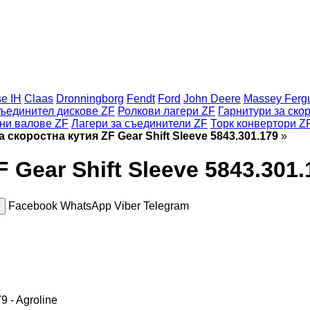
e IH
Claas
Dronningborg
Fendt
Ford
John Deere
Massey Ferg
ъединител дискове ZF
Ролкови лагери ZF
Гарнитури за ско
ни валове ZF
Лагери за съединители ZF
Торк конвертори Z
а скоростна кутия ZF Gear Shift Sleeve 5843.301.179
»
 Gear Shift Sleeve 5843.301.
Facebook
WhatsApp
Viber
Telegram