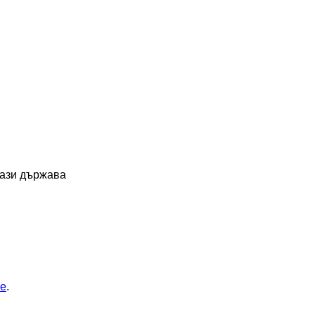
тази държава
ие
.