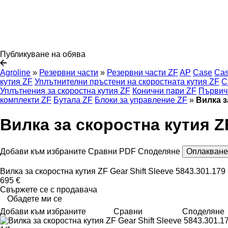
Публикуване на обява
Agroline
»
Резервни части
»
Резервни части ZF
AP
Case
Cas
кутия ZF
Уплътнителни пръстени на скоростната кутия ZF
С
Уплътнения за скоростна кутия ZF
Конични пари ZF
Първич
комплекти ZF
Бутала ZF
Блоки за управление ZF
»
Вилка з
Вилка за скоростна кутия ZF
Добави към избраните
Сравни
PDF
Споделяне
Оплакване
Вилка за скоростна кутия ZF Gear Shift Sleeve 5843.301.179
695 €
Свържете се с продавача
Обадете ми се
Добави към избраните
Сравни
Споделяне