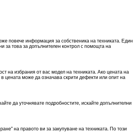
може повече информация за собственика на техниката. Един
и за това за допълнителен контрол с помощта на
ст на избрания от вас модел на техниката. Ако цената на
а в цената може да означава скрити дефекти или опит на
вайте да уточнявате подробностите, искайте допълнителни
ане” на правото ви за закупуване на техниката. По този