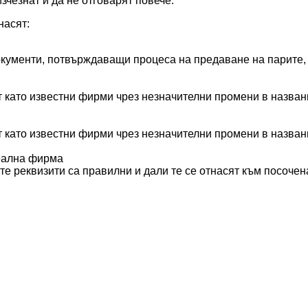
зчезнат и да не отговарят повече.
насят:
кументи, потвърждаващи процеса на предаване на парите, 
 като известни фирми чрез незначителни промени в назван
 като известни фирми чрез незначителни промени в назван
реална фирма
те реквизити са правилни и дали те се отнасят към посоче