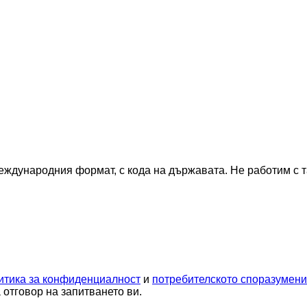
еждународния формат, с кода на държавата.
Не работим с 
итика за конфиденциалност
и
потребителското споразумен
отговор на запитването ви.