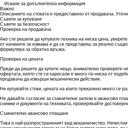
Искане за допълнителна информация
Важно
Описанието на стоката е предоставено от продавача. Уточ
Съвети за купуване
Съвети за безопасност
Проверка на продавача
Ако сте решили да купувате техника на ниска цена, уверет
от начините за измама е да се представяш за реално съще
формуляра за обратна връзка.
Проверка на цената
Преди да решите да купите нещо, внимателно проверете няк
офертата, която сте си харесали е много по-ниска от подо
продавача да извърши мошенически действия.
Не купувайте стоки, цената на които прекалено много се ра
Не давайте съгласие за съмнителни залози и авансово плащ
снимки и документи на техниката, проверявайте достоверно
Съмнително авансово плащане
Това е най-разпространеният вид мошеничество. Нечестните