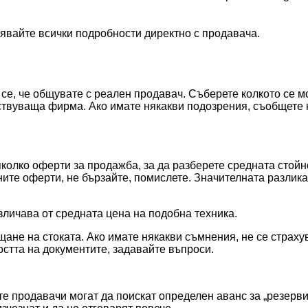
нявайте всички подробности директно с продавача.
е се, че общувате с реален продавач. Съберете колкото се 
ствуваща фирма. Ако имате някакви подозрения, съобщете н
олко оферти за продажба, за да разберете средната стойно
бните оферти, не бързайте, помислете. Значителната разлик
зличава от средната цена на подобна техника.
ане на стоката. Ако имате някакви съмнения, не се страху
стта на документите, задавайте въпроси.
 продавачи могат да поискат определен аванс за „резервир