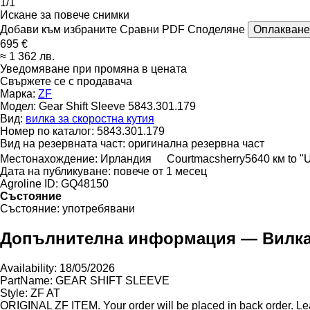
1/1
Искане за повече снимки
Добави към избраните
Сравни
PDF
Споделяне
Оплакване
695 €
≈ 1 362 лв.
Уведомяване при промяна в цената
Свържете се с продавача
Марка:
ZF
Модел:
Gear Shift Sleeve 5843.301.179
Вид:
вилка за скоростна кутия
Номер по каталог:
5843.301.179
Вид на резервната част:
оригинална резервна част
Местонахождение:
Ирландия
Courtmacsherry
5640 км to "
Дата на публикуване:
повече от 1 месец
Agroline ID:
GQ48150
Състояние
Състояние:
употребявани
Допълнителна информация — Вилка за
Availability: 18/05/2026
PartName: GEAR SHIFT SLEEVE
Style: ZF AT
ORIGINAL ZF ITEM. Your order will be placed in back order. Le