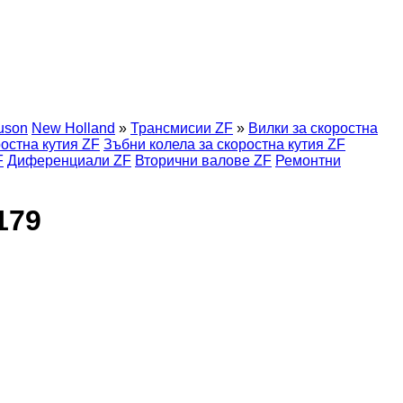
uson
New Holland
»
Трансмисии ZF
»
Вилки за скоростна
ростна кутия ZF
Зъбни колела за скоростна кутия ZF
F
Диференциали ZF
Вторични валове ZF
Ремонтни
179