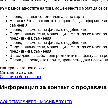
начин мошениците могат да съберат голяма сума пари, да и
Към разновидностите на това мошеничество могат да се от
Превод на авансовото плащане по карта
Не внасяйте авансовото плащане без да оформите до
съмнения.
Превод по сметка на фирма с подобно име
Бъдете внимателни, мошениците могат да се маскират
предизвиква съмнения.
Превод по сметка на фирма с подобно име
Бъдете внимателни, мошениците могат да се маскират
предизвиква съмнения.
Въвеждане на собствени реквизити във фактура на 
Преди да преведете парите, проверете дали посочени
Намерили сте мошеник?
Свържете се с нас
Съвети за безопасност
Информация за контакт с продавача
COURTMACSHERRY MACHINERY LTD