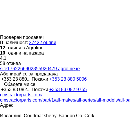
Проверен продавач
В наличност:
27422 обяви
12
години в Agroline
10
години на пазара
4.1
58 отзива
site1762266902355920479.agroline.ie
Абонирай се за продавача
+353 23 880...
Покажи
+353 23 880 5006
Обадете ми се
+353 83 082...
Покажи
+353 83 082 9755
cmstractorparts.com/
cmstractorparts.com/part/1/all-makes/all-series/all-models/all-p
Адрес
Ирландия, Courtmacsherry, Bandon Co. Cork