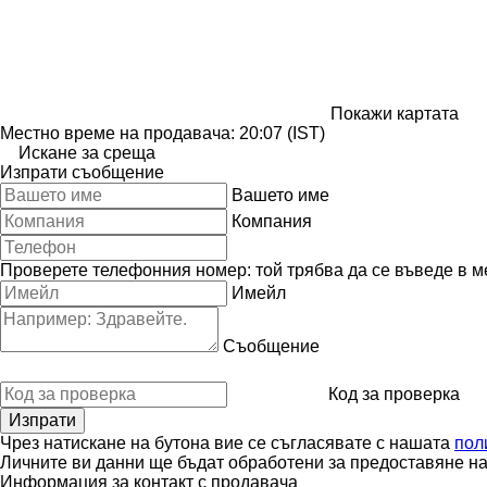
Покажи картата
Местно време на продавача: 20:07 (IST)
Искане за среща
Изпрати съобщение
Вашето име
Компания
Проверете телефонния номер: той трябва да се въведе в м
Имейл
Съобщение
Код за проверка
Чрез натискане на бутона вие се съгласявате с нашата
пол
Личните ви данни ще бъдат обработени за предоставяне на 
Информация за контакт с продавача