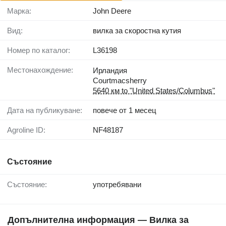
Марка:
John Deere
Вид:
вилка за скоростна кутия
Номер по каталог:
L36198
Местонахождение:
Ирландия
Courtmacsherry
5640 км to "United States/Columbus"
Дата на публикуване:
повече от 1 месец
Agroline ID:
NF48187
Състояние
Състояние:
употребявани
Допълнителна информация — Вилка за