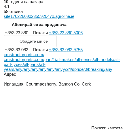
10
години на пазара
4.1
58 отзива
site1762266902355920479.agroline.ie
Абонирай се за продавача
+353 23 880...
Покажи
+353 23 880 5006
Обадете ми се
+353 83 082...
Покажи
+353 83 082 9755
cmstractorparts.com/
cmstractorparts.com/part/1/all-makes/all-series/all-models/all-
part-types/all-parts/all-
years/any/any/any/any/any/anyy/24/sprice/0/breaking/any
Адрес
Ирландия, Courtmacsherry, Bandon Co. Cork
Покажи картата