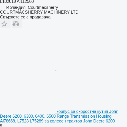
L102019 Al112560
Ирландия, Courtmacsherry
COURTMACSHERRY MACHINERY LTD
Свържете се с продавача
корпус за скоростна кутия John
Deere 6200, 6300, 6400, 6500 Range Transmission Housing
Al78669, L7528 L75289 за колесен трактор John Deere 6200
9