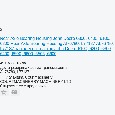
3
Rear Axle Bearing Housing John Deere 6300, 6400, 6100,
6200 Rear Axle Bearing Housing Al76780, L77137 AL76780,
L77137 за колесен трактор John Deere 6100, 6200, 6300,
6400, 6500, 6600, 6506, 6600
45 €
≈ 88,16 лв.
Друга резервна част за трансмисията
AL76780, L77137
Ирландия, Courtmacsherry
COURTMACSHERRY MACHINERY LTD
Свържете се с продавача