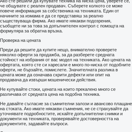
Ако сте решили да купувате техника на ниска цена, уверете се,
че общувате с реален продавач. Съберете колкото се може
повече информация за собственика на техниката. Един от
начините за измама е да се представяш за реално
съществуваща фирма. Ако имате някакви подозрения,
съобщете ни за това за допълнителен контрол с помощта на
формуляра за обратна връзка.
Проверка на цената
Преди да решите да купите нещо, внимателно проверете
няколко оферти за продажба, за да разберете средната
стойност на избрания от вас модел на техниката. Ако цената на
офертата, която сте си харесали е много по-ниска от подобните
оферти, не бързайте, помислете. Значителната разлика в
цената може да означава скрити дефекти или опит на
продавача да извърши мошенически действия.
Не купувайте стоки, цената на които прекалено много се
различава от средната цена на подобна техника.
Не давайте съгласие за съмнителни залози и авансово плащане
на стоката. Ако имате някакви съмнения, не се страхувайте да
уточнявате подробностите, искайте допълнителни снимки и
документи на техниката, проверявайте достоверността на
документите, задавайте въпроси.