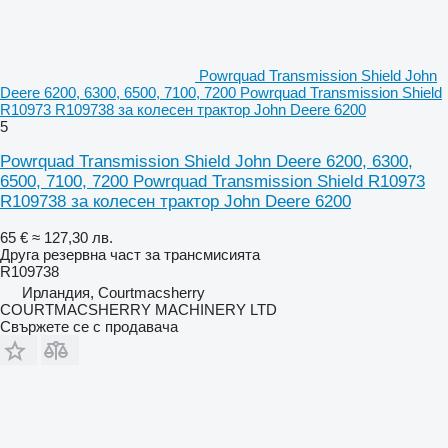
Powrquad Transmission Shield John
Deere 6200, 6300, 6500, 7100, 7200 Powrquad Transmission Shield
R10973 R109738 за колесен трактор John Deere 6200
5
Powrquad Transmission Shield John Deere 6200, 6300,
6500, 7100, 7200 Powrquad Transmission Shield R10973
R109738 за колесен трактор John Deere 6200
65 €
≈ 127,30 лв.
Друга резервна част за трансмисията
R109738
Ирландия, Courtmacsherry
COURTMACSHERRY MACHINERY LTD
Свържете се с продавача