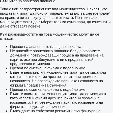
Съмнително авансово плащане
Това е най-разпространеният вид мошеничество. Нечестните
продавачи могат да поискат определен аванс за „резервиране”
на правото ви за закупуване на техниката. По този начин
мошениците могат да съберат голяма сума пари, да изчезнат и
да не отговарят повече.
Към разновидностите на това мошеничество могат да се
отнасят:
Превод на авансовото плащане по карта
Не внасяйте авансовото плащане без да оформите
документи, потвърждаващи процеса на предаване на
парите, ако при общуването ви с продавача той
предизвиква съмнения.
Превод по сметка на фирма с подобно име
Бъдете внимателни, мошениците могат да се маскират
като известни фирми чрез незначителни промени в
названието. Не превеждайте пари, ако названието на
фирмата предизвиква съмнения.
Превод по сметка на фирма с подобно име
Бъдете внимателни, мошениците могат да се маскират
като известни фирми чрез незначителни промени в
названието. Не превеждайте пари, ако названието на
фирмата предизвиква съмнения.
Въвеждане на собствени реквизити във фактура на