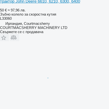
трактор John Deere 6610, 6210, 6300, 6400
50 €
≈ 97,96 лв.
Зъбно колело за скоростна кутия
L33060
Ирландия, Courtmacsherry
COURTMACSHERRY MACHINERY LTD
Свържете се с продавача