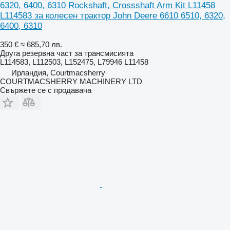
6320, 6400, 6310 Rockshaft, Crossshaft Arm Kit L11458
L114583 за колесен трактор John Deere 6610 6510, 6320,
6400, 6310
350 €
≈ 685,70 лв.
Друга резервна част за трансмисията
L114583, L112503, L152475, L79946 L11458
Ирландия, Courtmacsherry
COURTMACSHERRY MACHINERY LTD
Свържете се с продавача