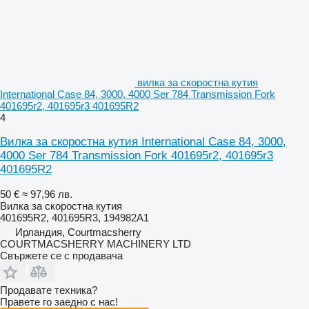
вилка за скоростна кутия
International Case 84, 3000, 4000 Ser 784 Transmission Fork
401695r2, 401695r3 401695R2
4
Вилка за скоростна кутия International Case 84, 3000,
4000 Ser 784 Transmission Fork 401695r2, 401695r3
401695R2
50 €
≈ 97,96 лв.
Вилка за скоростна кутия
401695R2, 401695R3, 194982A1
Ирландия, Courtmacsherry
COURTMACSHERRY MACHINERY LTD
Свържете се с продавача
Продавате техника?
Правете го заедно с нас!