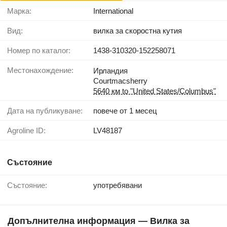
Марка:
International
Вид:
вилка за скоростна кутия
Номер по каталог:
1438-310320-152258071
Местонахождение:
Ирландия
Courtmacsherry
5640 км to "United States/Columbus"
Дата на публикуване:
повече от 1 месец
Agroline ID:
LV48187
Състояние
Състояние:
употребявани
Допълнителна информация — Вилка за