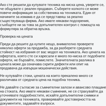
Ако сте решили да купувате техника на ниска цена, уверете се,
че общувате с реален продавач. Съберете колкото се може
повече информация за собственика на техниката. Един от
начините за измама е да се представяш за реално
съществуваща фирма. Ако имате някакви подозрения,
съобщете ни за това за допълнителен контрол с помощта на
формуляра за обратна връзка.
Проверка на цената
Преди да решите да купите нещо, внимателно проверете
няколко оферти за продажба, за да разберете средната
стойност на избрания от вас модел на техниката. Ако цената на
офертата, която сте си харесали е много по-ниска от подобните
оферти, не бързайте, помислете. Значителната разлика в
цената може да означава скрити дефекти или опит на
продавача да извърши мошенически действия.
Не купувайте стоки, цената на които прекалено много се
различава от средната цена на подобна техника.
Не давайте съгласие за съмнителни залози и авансово плащане
на стоката. Ако имате някакви съмнения, не се страхувайте да
уточнявате подробностите, искайте допълнителни снимки и
документи на техниката, проверявайте достоверността на
документите, задавайте въпроси.