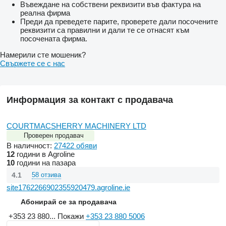
Въвеждане на собствени реквизити във фактура на
реална фирма
Преди да преведете парите, проверете дали посочените
реквизити са правилни и дали те се отнасят към
посочената фирма.
Намерили сте мошеник?
Свържете се с нас
Информация за контакт с продавача
COURTMACSHERRY MACHINERY LTD
Проверен продавач
В наличност:
27422 обяви
12
години в Agroline
10
години на пазара
4.1
58 отзива
site1762266902355920479.agroline.ie
Абонирай се за продавача
+353 23 880...
Покажи
+353 23 880 5006