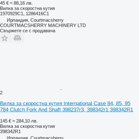
45 €
≈ 88,16 лв.
Вилка за скоростна кутия
1970929C1, 1286416C1
Ирландия, Courtmacsherry
COURTMACSHERRY MACHINERY LTD
Свържете се с продавача
2
Вилка за скоростна кутия International Case 84, 85, 95
784 Clutch Fork And Shaft 398237r3, 398342r1 398342R1
145 €
≈ 284,10 лв.
Вилка за скоростна кутия
398342R1
Ирландия, Courtmacsherry