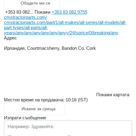
Обадете ми се
+353 83 082...
Покажи
+353 83 082 9755
cmstractorparts.com/
cmstractorparts.com/part/1/all-makes/all-series/all-models/all-
part-types/all-parts/all-
years/any/any/any/any/any/anyy/24/sprice/0/breaking/any
Адрес
Ирландия, Courtmacsherry, Bandon Co. Cork
Покажи картата
Местно време на продавача: 10:16 (IST)
Искане за среща
Изпрати съобщение