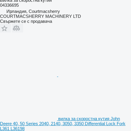
Вилка за скоростна кутия
04336695
Ирландия, Courtmacsherry
COURTMACSHERRY MACHINERY LTD
Свържете се с продавача
вилка за скоростна кутия John
Deere 40, 50 Series 2040, 2140, 3050, 3350 Differential Lock Fork
L361 L36198