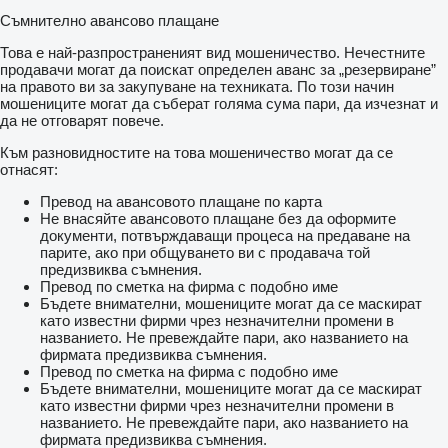
Съмнително авансово плащане
Това е най-разпространеният вид мошеничество. Нечестните
продавачи могат да поискат определен аванс за „резервиране”
на правото ви за закупуване на техниката. По този начин
мошениците могат да съберат голяма сума пари, да изчезнат и
да не отговарят повече.
Към разновидностите на това мошеничество могат да се
отнасят:
Превод на авансовото плащане по карта
Не внасяйте авансовото плащане без да оформите
документи, потвърждаващи процеса на предаване на
парите, ако при общуването ви с продавача той
предизвиква съмнения.
Превод по сметка на фирма с подобно име
Бъдете внимателни, мошениците могат да се маскират
като известни фирми чрез незначителни промени в
названието. Не превеждайте пари, ако названието на
фирмата предизвиква съмнения.
Превод по сметка на фирма с подобно име
Бъдете внимателни, мошениците могат да се маскират
като известни фирми чрез незначителни промени в
названието. Не превеждайте пари, ако названието на
фирмата предизвиква съмнения.