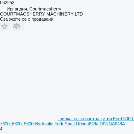
L62253
Ирландия, Courtmacsherry
COURTMACSHERRY MACHINERY LTD
Свържете се с продавача
вилка за скоростна кутия Ford 5000,
7600, 6600, 5600 Hydraulic Fork Shaft D0nna649a D0NNA649A
4