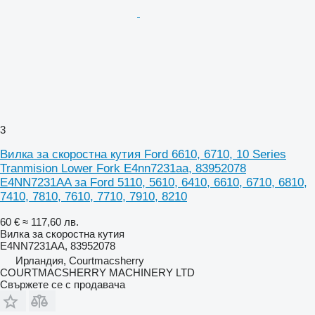
3
Вилка за скоростна кутия Ford 6610, 6710, 10 Series
Tranmision Lower Fork E4nn7231aa, 83952078
E4NN7231AA за Ford 5110, 5610, 6410, 6610, 6710, 6810,
7410, 7810, 7610, 7710, 7910, 8210
60 €
≈ 117,60 лв.
Вилка за скоростна кутия
E4NN7231AA, 83952078
Ирландия, Courtmacsherry
COURTMACSHERRY MACHINERY LTD
Свържете се с продавача