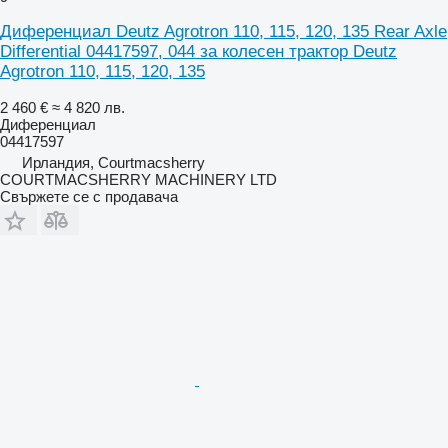
Диференциал Deutz Agrotron 110, 115, 120, 135 Rear Axle
Differential 04417597, 044 за колесен трактор Deutz
Agrotron 110, 115, 120, 135
2 460 €
≈ 4 820 лв.
Диференциал
04417597
Ирландия, Courtmacsherry
COURTMACSHERRY MACHINERY LTD
Свържете се с продавача