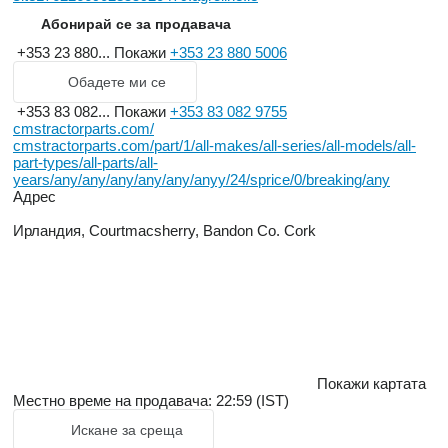
Абонирай се за продавача
+353 23 880...
Покажи
+353 23 880 5006
Обадете ми се
+353 83 082...
Покажи
+353 83 082 9755
cmstractorparts.com/
cmstractorparts.com/part/1/all-makes/all-series/all-models/all-
part-types/all-parts/all-
years/any/any/any/any/any/anyy/24/sprice/0/breaking/any
Адрес
Ирландия, Courtmacsherry, Bandon Co. Cork
Покажи картата
Местно време на продавача: 22:59 (IST)
Искане за среща