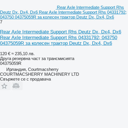
Rear Axle Intermediate Support Rhs
Deutz Dx, Dx4, Dx6 Rear Axle Intermediate Support Rhs 04331792;
043750 04375059R за колесен трактор Deutz Dx, Dx4, Dx6
7
Rear Axle Intermediate Support Rhs Deutz Dx, Dx4, Dx6
Rear Axle Intermediate Support Rhs 04331792; 043750
04375059R за колесен трактор Deutz Dx, Dx4, Dx6
120 €
≈ 235,10 лв.
Друга резервна част за трансмисията
04375059R
Ирландия, Courtmacsherry
COURTMACSHERRY MACHINERY LTD
Свържете се с продавача