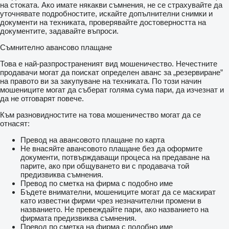
на стоката. Ако имате някакви съмнения, не се страхувайте да
уточнявате подробностите, искайте допълнителни снимки и
документи на техниката, проверявайте достоверността на
документите, задавайте въпроси.
Съмнително авансово плащане
Това е най-разпространеният вид мошеничество. Нечестните
продавачи могат да поискат определен аванс за „резервиране”
на правото ви за закупуване на техниката. По този начин
мошениците могат да съберат голяма сума пари, да изчезнат и
да не отговарят повече.
Към разновидностите на това мошеничество могат да се
отнасят:
Превод на авансовото плащане по карта
Не внасяйте авансовото плащане без да оформите
документи, потвърждаващи процеса на предаване на
парите, ако при общуването ви с продавача той
предизвиква съмнения.
Превод по сметка на фирма с подобно име
Бъдете внимателни, мошениците могат да се маскират
като известни фирми чрез незначителни промени в
названието. Не превеждайте пари, ако названието на
фирмата предизвиква съмнения.
Превод по сметка на фирма с подобно име