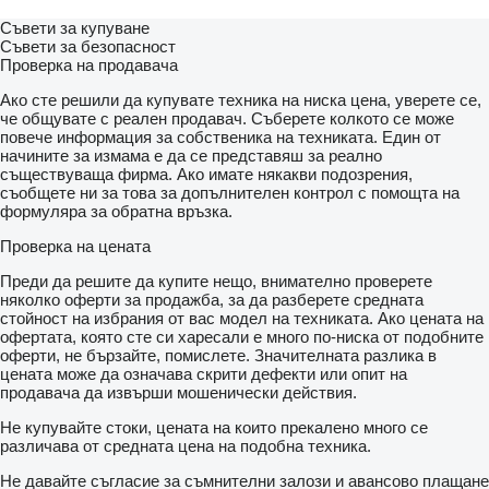
Съвети за купуване
Съвети за безопасност
Проверка на продавача
Ако сте решили да купувате техника на ниска цена, уверете се,
че общувате с реален продавач. Съберете колкото се може
повече информация за собственика на техниката. Един от
начините за измама е да се представяш за реално
съществуваща фирма. Ако имате някакви подозрения,
съобщете ни за това за допълнителен контрол с помощта на
формуляра за обратна връзка.
Проверка на цената
Преди да решите да купите нещо, внимателно проверете
няколко оферти за продажба, за да разберете средната
стойност на избрания от вас модел на техниката. Ако цената на
офертата, която сте си харесали е много по-ниска от подобните
оферти, не бързайте, помислете. Значителната разлика в
цената може да означава скрити дефекти или опит на
продавача да извърши мошенически действия.
Не купувайте стоки, цената на които прекалено много се
различава от средната цена на подобна техника.
Не давайте съгласие за съмнителни залози и авансово плащане