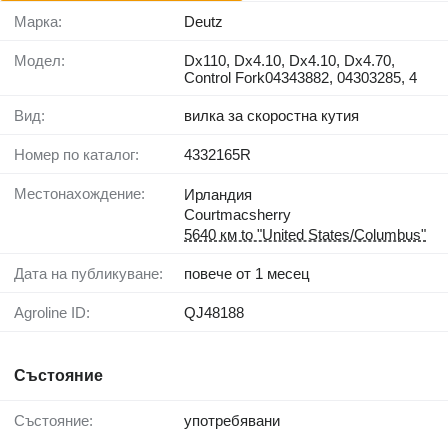
Марка:
Deutz
Модел:
Dx110, Dx4.10, Dx4.10, Dx4.70,
Control Fork04343882, 04303285, 4
Вид:
вилка за скоростна кутия
Номер по каталог:
4332165R
Местонахождение:
Ирландия
Courtmacsherry
5640 км to "United States/Columbus"
Дата на публикуване:
повече от 1 месец
Agroline ID:
QJ48188
Състояние
Състояние:
употребявани