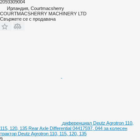
2093309004
Ирландия, Courtmacsherry
COURTMACSHERRY MACHINERY LTD
Свържете се с продавача
диференциал Deutz Agrotron 110,
115, 120, 135 Rear Axle Differential 04417597, 044 за колесен
трактор Deutz Agrotron 110, 115, 120, 135
9