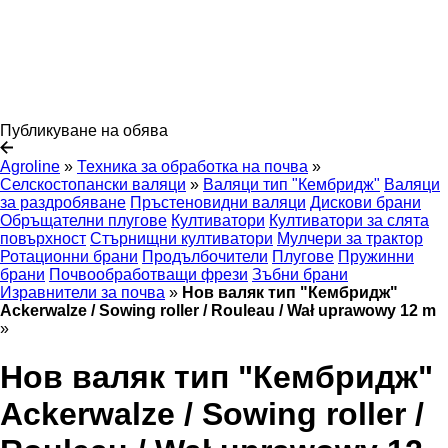
Публикуване на обява
Agroline
»
Техника за обработка на почва
»
Селскостопански валяци
»
Валяци тип "Кембридж"
Валяци
за раздробяване
Пръстеновидни валяци
Дискови брани
Обръщателни плугове
Култиватори
Култиватори за слята
повърхност
Стърнищни култиватори
Мулчери за трактор
Ротационни брани
Продълбочители
Плугове
Пружинни
брани
Почвообработващи фрези
Зъбни брани
Изравнители за почва
»
Нов валяк тип "Кембридж"
Ackerwalze / Sowing roller / Rouleau / Wał uprawowy 12 m
»
Нов валяк тип "Кембридж"
Ackerwalze / Sowing roller /