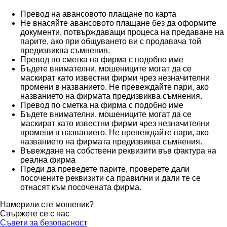
Превод на авансовото плащане по карта
Не внасяйте авансовото плащане без да оформите
документи, потвърждаващи процеса на предаване на
парите, ако при общуването ви с продавача той
предизвиква съмнения.
Превод по сметка на фирма с подобно име
Бъдете внимателни, мошениците могат да се
маскират като известни фирми чрез незначителни
промени в названието. Не превеждайте пари, ако
названието на фирмата предизвиква съмнения.
Превод по сметка на фирма с подобно име
Бъдете внимателни, мошениците могат да се
маскират като известни фирми чрез незначителни
промени в названието. Не превеждайте пари, ако
названието на фирмата предизвиква съмнения.
Въвеждане на собствени реквизити във фактура на
реална фирма
Преди да преведете парите, проверете дали
посочените реквизити са правилни и дали те се
отнасят към посочената фирма.
Намерили сте мошеник?
Свържете се с нас
Съвети за безопасност