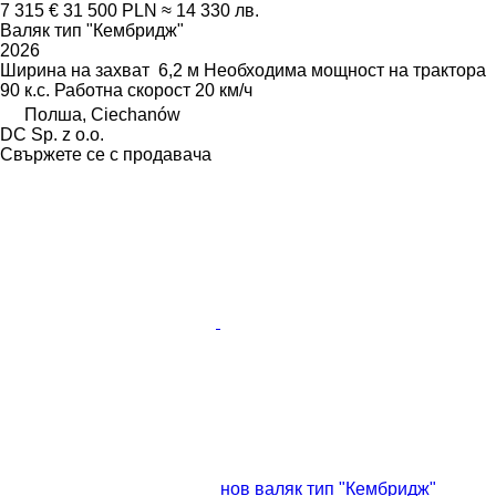
7 315 €
31 500 PLN
≈ 14 330 лв.
Валяк тип "Кембридж"
2026
Ширина на захват
6,2 м
Необходима мощност на трактора
90 к.с.
Работна скорост
20 км/ч
Полша, Ciechanów
DC Sp. z o.o.
Свържете се с продавача
нов валяк тип "Кембридж"