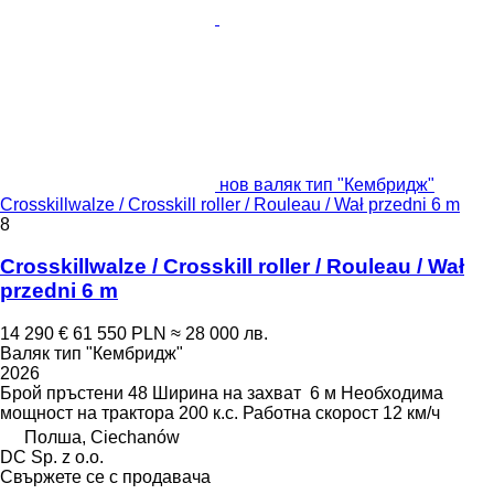
нов валяк тип "Кембридж"
Crosskillwalze / Crosskill roller / Rouleau / Wał przedni 6 m
8
Crosskillwalze / Crosskill roller / Rouleau / Wał
przedni 6 m
14 290 €
61 550 PLN
≈ 28 000 лв.
Валяк тип "Кембридж"
2026
Брой пръстени
48
Ширина на захват
6 м
Необходима
мощност на трактора
200 к.с.
Работна скорост
12 км/ч
Полша, Ciechanów
DC Sp. z o.o.
Свържете се с продавача