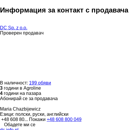
Информация за контакт с продавача
DC Sp. z o.o.
Проверен продавач
В наличност:
199 обяви
3
години в Agroline
4
години на пазара
Абонирай се за продавача
Maria Chazbijewicz
Езици:
полски, руски, английски
+48 608 80...
Покажи
+48 608 800 049
Обадете ми се
dc.info.pl