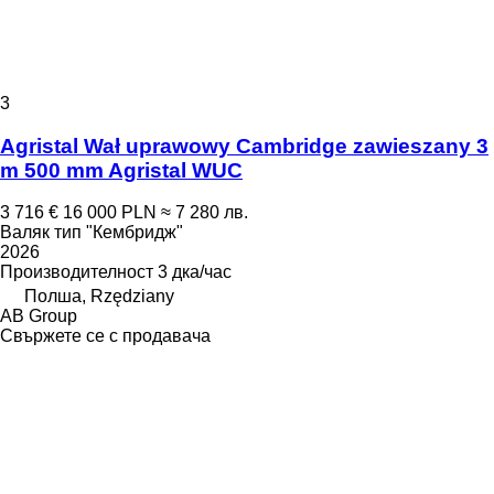
3
Agristal Wał uprawowy Cambridge zawieszany 3
m 500 mm Agristal WUC
3 716 €
16 000 PLN
≈ 7 280 лв.
Валяк тип "Кембридж"
2026
Производителност
3 дка/час
Полша, Rzędziany
AB Group
Свържете се с продавача