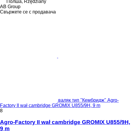
Полша, Rzędziany
AB Group
Свържете се с продавача
валяк тип "Кембридж" Agro-
Factory II wał cambridge GROMIX U855/9H, 9 m
8
Agro-Factory II wał cambridge GROMIX U855/9H,
9 m