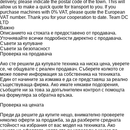
delivery, please indicate the postal code of the town. This will
allow us to make a quick quote for transport to you. If you
purchase machines with 0% VAT, please quote the European
VAT number. Thank you for your cooperation to date. Team DC
LTD
Важно
Описанието на стоката е предоставено от продавача.
Уточнявайте всички подробности директно с продавача.
Съвети за купуване
Съвети за безопасност
Проверка на продавача
Ако сте решили да купувате техника на ниска цена, уверете
се, че общувате с реален продавач. Съберете колкото се
може повече информация за собственика на техниката.
Един от начините за измама е да се представяш за реално
съществуваща фирма. Ако имате някакви подозрения,
съобщете ни за това за допълнителен контрол с помощта
на формуляра за обратна връзка.
Проверка на цената
Преди да решите да купите нещо, внимателно проверете
няколко оферти за продажба, за да разберете средната
стойност на избрания от вас модел на техниката. Ако