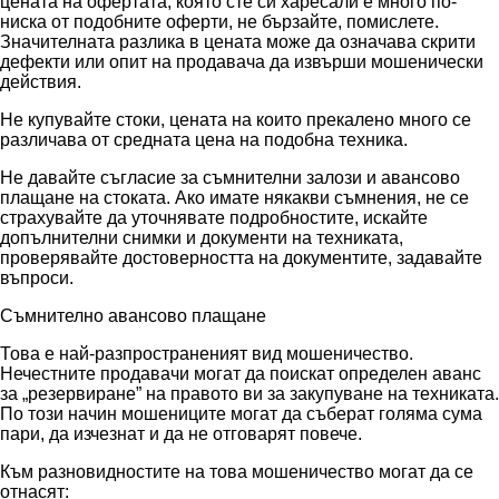
цената на офертата, която сте си харесали е много по-
ниска от подобните оферти, не бързайте, помислете.
Значителната разлика в цената може да означава скрити
дефекти или опит на продавача да извърши мошенически
действия.
Не купувайте стоки, цената на които прекалено много се
различава от средната цена на подобна техника.
Не давайте съгласие за съмнителни залози и авансово
плащане на стоката. Ако имате някакви съмнения, не се
страхувайте да уточнявате подробностите, искайте
допълнителни снимки и документи на техниката,
проверявайте достоверността на документите, задавайте
въпроси.
Съмнително авансово плащане
Това е най-разпространеният вид мошеничество.
Нечестните продавачи могат да поискат определен аванс
за „резервиране” на правото ви за закупуване на техниката.
По този начин мошениците могат да съберат голяма сума
пари, да изчезнат и да не отговарят повече.
Към разновидностите на това мошеничество могат да се
отнасят: