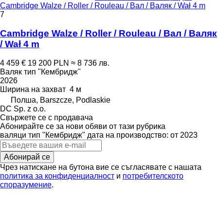
Cambridge Walze / Roller / Rouleau / Вал / Валяк / Wał 4 m
7
Cambridge Walze / Roller / Rouleau / Вал / Валяк
/ Wał 4 m
4 459 €
19 200 PLN
≈ 8 736 лв.
Валяк тип "Кембридж"
2026
Ширина на захват
4 м
Полша, Barszcze, Podlaskie
DC Sp. z o.o.
Свържете се с продавача
Абонирайте се за нови обяви от тази рубрика
валяци тип "Кембридж"
дата на производство: от 2023
Абонирай се
Чрез натискане на бутона вие се съгласявате с нашата
политика за конфиденциалност
и
потребителското
споразумение
.