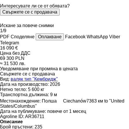
Интересувате ли се от обявата?
Свържете се с продавача
Искане за повече снимки
1/9
PDF
Споделяне
Оплакване
Facebook
WhatsApp
Viber
Telegram
16 090 €
Цена без ДДС
69 300 PLN
≈ 31 530 лв.
Уведомяване при промяна в цената
Свържете се с продавача
Вид:
валяк тип "Кембридж"
Дата на производство:
2026
Нетно тегло:
5 600 кг
Транспортна дължина:
9 м
Местонахождение:
Полша
Ciechanów
7363 км to "United
States/Columbus"
Дата на публикуване:
повече от 1 месец
Agroline ID:
AR36711
Описание
Брой пръстени:
235