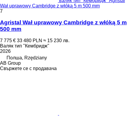
валяк тип "Кембридж" Agristal
Wał uprawowy Cambridge z włóką 5 m 500 mm
7
Agristal Wał uprawowy Cambridge z włóką 5 m
500 mm
7 775 €
33 480 PLN
≈ 15 230 лв.
Валяк тип "Кембридж"
2026
Полша, Rzędziany
AB Group
Свържете се с продавача