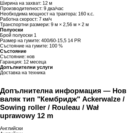
Ширина на захват:
12 м
Производителност:
9 дка/час
Необходима мощност на трактора:
160 к.с.
Работна скорост:
7 км/ч
Транспортни размери:
9 м × 2,56 м × 2 м
Полуоски
Брой полуоски
1
Размер на гумите:
400/60-15,5 14 PR
Състояние на гумите:
100 %
Състояние
Състояние:
нов
Гаранция:
12 месеца
Допълнителни услуги
Доставка на техника
Допълнителна информация — Нов
валяк тип "Кембридж" Ackerwalze /
Sowing roller / Rouleau / Wał
uprawowy 12 m
Английски