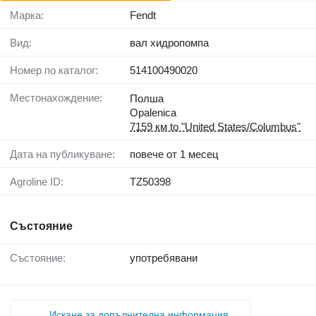
Марка:
Fendt
Вид:
вал хидропомпа
Номер по каталог:
514100490020
Местонахождение:
Полша
Opalenica
7159 км to "United States/Columbus"
Дата на публикуване:
повече от 1 месец
Agroline ID:
TZ50398
Състояние
Състояние:
употребявани
Искане за допълнителна информация