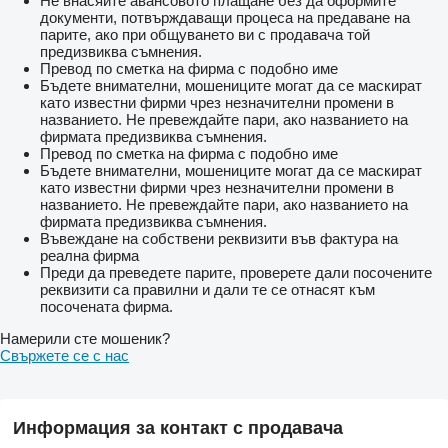
Не внасяйте авансовото плащане без да оформите
документи, потвърждаващи процеса на предаване на
парите, ако при общуването ви с продавача той
предизвиква съмнения.
Превод по сметка на фирма с подобно име
Бъдете внимателни, мошениците могат да се маскират
като известни фирми чрез незначителни промени в
названието. Не превеждайте пари, ако названието на
фирмата предизвиква съмнения.
Превод по сметка на фирма с подобно име
Бъдете внимателни, мошениците могат да се маскират
като известни фирми чрез незначителни промени в
названието. Не превеждайте пари, ако названието на
фирмата предизвиква съмнения.
Въвеждане на собствени реквизити във фактура на
реална фирма
Преди да преведете парите, проверете дали посочените
реквизити са правилни и дали те се отнасят към
посочената фирма.
Намерили сте мошеник?
Свържете се с нас
Информация за контакт с продавача