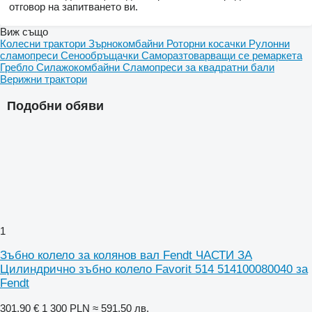
отговор на запитването ви.
Виж също
Колесни трактори
Зърнокомбайни
Роторни косачки
Рулонни
сламопреси
Сенообръщачки
Саморазтоварващи се ремаркета
Гребло
Силажокомбайни
Сламопреси за квадратни бали
Верижни трактори
Подобни обяви
1
Зъбно колело за колянов вал Fendt ЧАСТИ ЗА
Цилиндрично зъбно колело Favorit 514 514100080040 за
Fendt
301,90 €
1 300 PLN
≈ 591,50 лв.