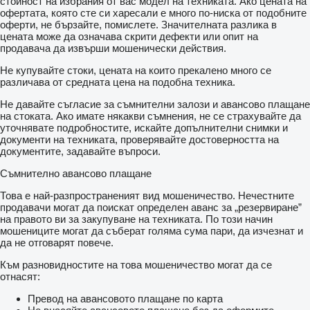
стойност на избрания от вас модел на техниката. Ако цената на
офертата, която сте си харесали е много по-ниска от подобните
оферти, не бързайте, помислете. Значителната разлика в
цената може да означава скрити дефекти или опит на
продавача да извърши мошенически действия.
Не купувайте стоки, цената на които прекалено много се
различава от средната цена на подобна техника.
Не давайте съгласие за съмнителни залози и авансово плащане
на стоката. Ако имате някакви съмнения, не се страхувайте да
уточнявате подробностите, искайте допълнителни снимки и
документи на техниката, проверявайте достоверността на
документите, задавайте въпроси.
Съмнително авансово плащане
Това е най-разпространеният вид мошеничество. Нечестните
продавачи могат да поискат определен аванс за „резервиране”
на правото ви за закупуване на техниката. По този начин
мошениците могат да съберат голяма сума пари, да изчезнат и
да не отговарят повече.
Към разновидностите на това мошеничество могат да се
отнасят:
Превод на авансовото плащане по карта