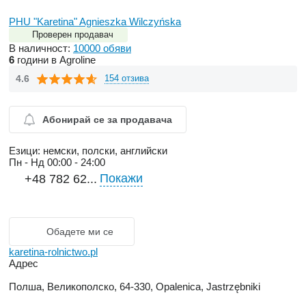
PHU "Karetina" Agnieszka Wilczyńska
Проверен продавач
В наличност:
10000 обяви
6
години в Agroline
4.6
154 отзива
Абонирай се за продавача
Езици:
немски, полски, английски
Пн - Нд
00:00 - 24:00
Покажи
+48 782 62...
Обадете ми се
karetina-rolnictwo.pl
Адрес
Полша, Великополско, 64-330, Opalenica, Jastrzębniki