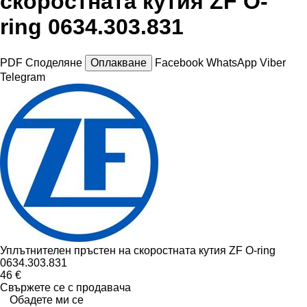
скоростната кутия ZF O-
ring 0634.303.831
PDF
Споделяне
Оплакване
Facebook
WhatsApp
Viber
Telegram
Уплътнителен пръстен на скоростната кутия ZF O-ring
0634.303.831
46 €
Свържете се с продавача
Обадете ми се