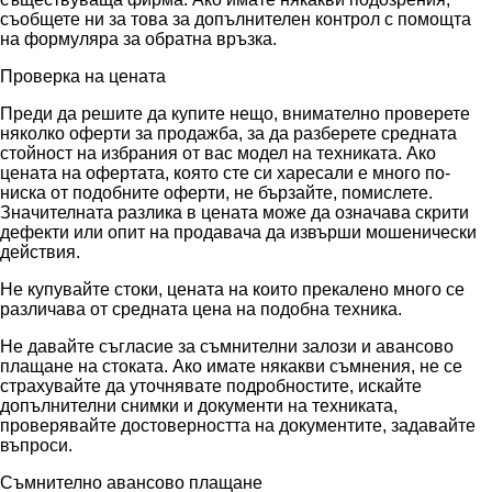
съобщете ни за това за допълнителен контрол с помощта
на формуляра за обратна връзка.
Проверка на цената
Преди да решите да купите нещо, внимателно проверете
няколко оферти за продажба, за да разберете средната
стойност на избрания от вас модел на техниката. Ако
цената на офертата, която сте си харесали е много по-
ниска от подобните оферти, не бързайте, помислете.
Значителната разлика в цената може да означава скрити
дефекти или опит на продавача да извърши мошенически
действия.
Не купувайте стоки, цената на които прекалено много се
различава от средната цена на подобна техника.
Не давайте съгласие за съмнителни залози и авансово
плащане на стоката. Ако имате някакви съмнения, не се
страхувайте да уточнявате подробностите, искайте
допълнителни снимки и документи на техниката,
проверявайте достоверността на документите, задавайте
въпроси.
Съмнително авансово плащане