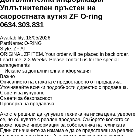
Уплътнителен пръстен на
скоростната кутия ZF O-ring
0634.303.831
Availability: 18/05/2026
PartName: O-RING
Style: ZF AT
ORIGINAL ZF ITEM. Your order will be placed in back order.
Lead time: 2-3 Weeks. Please contact us for the special
arrangements
Искане за допълнителна информация
Важно
Описанието на стоката е предоставено от продавача.
Уточнявайте всички подробности директно с продавача.
Съвети за купуване
Съвети за безопасност
Проверка на продавача
Ако сте решили да купувате техника на ниска цена, уверете
се, че общувате с реален продавач. Съберете колкото се
може повече информация за собственика на техниката.
Един от начините за измама е да се представяш за реално
съществуваща фирма. Ако имате някакви подозрения,