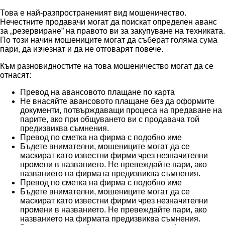
Това е най-разпространеният вид мошеничество.
Нечестните продавачи могат да поискат определен аванс
за „резервиране” на правото ви за закупуване на техниката.
По този начин мошениците могат да съберат голяма сума
пари, да изчезнат и да не отговарят повече.
Към разновидностите на това мошеничество могат да се
отнасят:
Превод на авансовото плащане по карта
Не внасяйте авансовото плащане без да оформите
документи, потвърждаващи процеса на предаване на
парите, ако при общуването ви с продавача той
предизвиква съмнения.
Превод по сметка на фирма с подобно име
Бъдете внимателни, мошениците могат да се
маскират като известни фирми чрез незначителни
промени в названието. Не превеждайте пари, ако
названието на фирмата предизвиква съмнения.
Превод по сметка на фирма с подобно име
Бъдете внимателни, мошениците могат да се
маскират като известни фирми чрез незначителни
промени в названието. Не превеждайте пари, ако
названието на фирмата предизвиква съмнения.