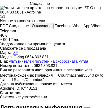
Споделяне
1/1
Искане за повече снимки
PDF
Споделяне
Оплакване
Facebook
WhatsApp
Viber
Telegram
46 €
≈ 90,12 лв.
Уведомяване при промяна в цената
Свържете се с продавача
Марка:
ZF
Модел:
O-ring 0634.303.831
Вид:
уплътнителен пръстен на скоростната кутия
Номер по каталог:
0634.303.831
Вид на резервната част:
оригинална резервна част
Местонахождение:
Ирландия
Courtmacsherry
5640 км to
"United States/Columbus"
Дата на публикуване:
повече от 1 месец
Agroline ID:
KY48151
Състояние
Състояние:
употребявани
Допълнителна информация —