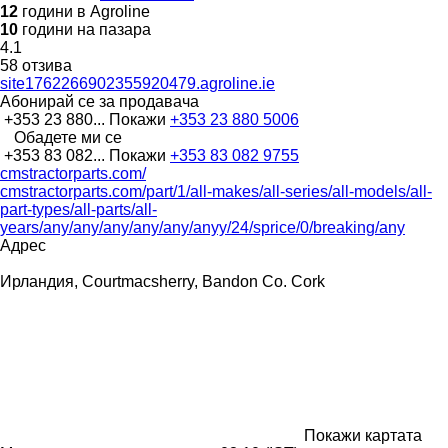
12
години в Agroline
10
години на пазара
4.1
58 отзива
site1762266902355920479.agroline.ie
Абонирай се за продавача
+353 23 880...
Покажи
+353 23 880 5006
Обадете ми се
+353 83 082...
Покажи
+353 83 082 9755
cmstractorparts.com/
cmstractorparts.com/part/1/all-makes/all-series/all-models/all-
part-types/all-parts/all-
years/any/any/any/any/any/anyy/24/sprice/0/breaking/any
Адрес
Ирландия, Courtmacsherry, Bandon Co. Cork
Покажи картата