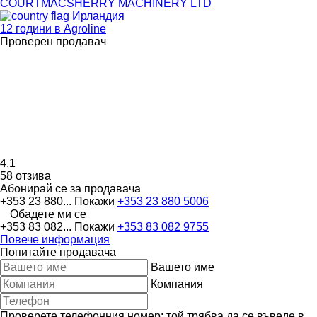
COURTMACSHERRY MACHINERY LTD
Ирландия
12 години в Agroline
Проверен продавач
4.1
58 отзива
Абонирай се за продавача
+353 23 880...
Покажи
+353 23 880 5006
Обадете ми се
+353 83 082...
Покажи
+353 83 082 9755
Повече информация
Попитайте продавача
Вашето име
Компания
Проверете телефонния номер: той трябва да се въведе в