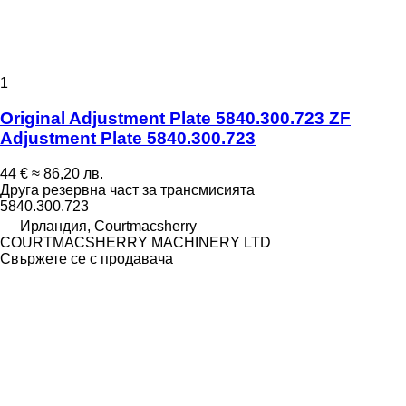
1
Original Adjustment Plate 5840.300.723 ZF
Adjustment Plate 5840.300.723
44 €
≈ 86,20 лв.
Друга резервна част за трансмисията
5840.300.723
Ирландия, Courtmacsherry
COURTMACSHERRY MACHINERY LTD
Свържете се с продавача