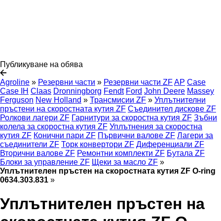
Публикуване на обява
Agroline
»
Резервни части
»
Резервни части ZF
AP
Case
Case IH
Claas
Dronningborg
Fendt
Ford
John Deere
Massey
Ferguson
New Holland
»
Трансмисии ZF
»
Уплътнителни
пръстени на скоростната кутия ZF
Съединител дискове ZF
Ролкови лагери ZF
Гарнитури за скоростна кутия ZF
Зъбни
колела за скоростна кутия ZF
Уплътнения за скоростна
кутия ZF
Конични пари ZF
Първични валове ZF
Лагери за
съединители ZF
Торк конвертори ZF
Диференциали ZF
Вторични валове ZF
Ремонтни комплекти ZF
Бутала ZF
Блоки за управление ZF
Щеки за масло ZF
»
Уплътнителен пръстен на скоростната кутия ZF O-ring
0634.303.831
»
Уплътнителен пръстен на